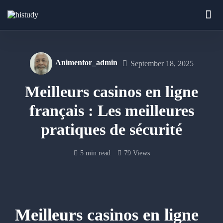
Animentor_admin
September 18, 2025
Meilleurs casinos en ligne
français : Les meilleures
pratiques de sécurité
5 min read
79 Views
Meilleurs casinos en ligne