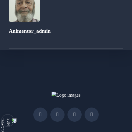
Animentor_admin