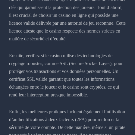
clés qui garantissent la protection des joueurs. Tout d’abord,
il est crucial de choisir un casino en ligne qui possède une
licence valide délivrée par une autorité de jeu reconnue. Cette
licence atteste que le casino respecte des normes strictes en
matière de sécurité et d’équité.
Ensuite, vérifiez si le casino utilise des technologies de
cryptage robustes, comme SSL (Secure Socket Layer), pour
protéger vos transactions et vos données personnelles. Un
certificat SSL valide garantit que toutes les informations
échangées entre le joueur et le casino sont cryptées, ce qui
rend leur interception presque impossible.
Enfin, les meilleures pratiques incluent également l’utilisation
d’authentifications à deux facteurs (2FA) pour renforcer la
sécurité de votre compte. De cette manière, même si un pirate