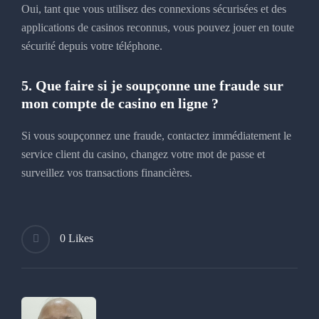
Oui, tant que vous utilisez des connexions sécurisées et des
applications de casinos reconnus, vous pouvez jouer en toute
sécurité depuis votre téléphone.
5. Que faire si je soupçonne une fraude sur
mon compte de casino en ligne ?
Si vous soupçonnez une fraude, contactez immédiatement le
service client du casino, changez votre mot de passe et
surveillez vos transactions financières.
0 Likes