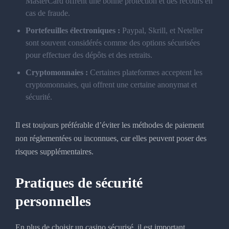
MasterCard offrent une bonne protection et des recours en
cas de fraude.
Portefeuilles électroniques :
Paypal, Skrill, et Neteller
sont souvent considérés comme des options sécurisées
pour effectuer des dépôts et des retraits.
Cryptomonnaies :
Certaines plateformes acceptent les
cryptomonnaies, qui offrent une certaine anonymat et
sécurité.
Il est toujours préférable d’éviter les méthodes de paiement
non réglementées ou inconnues, car elles peuvent poser des
risques supplémentaires.
Pratiques de sécurité
personnelles
En plus de choisir un casino sécurisé, il est important