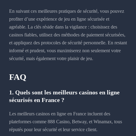
En suivant ces meilleures pratiques de sécurité, vous pouvez
profiter d’une expérience de jeu en ligne sécurisée et
agréable. La clés réside dans la vigilance : choisissez des
casinos fiables, utilisez des méthodes de paiement sécurisées,
et appliquez des protocoles de sécurité personnelle. En restant
informé et prudent, vous maximiserez non seulement votre
sécurité, mais également votre plaisir de jeu.
FAQ
1. Quels sont les meilleurs casinos en ligne
sécurisés en France ?
Les meilleurs casinos en ligne en France incluent des
plateformes comme 888 Casino, Betway, et Winamax, tous
réputés pour leur sécurité et leur service client.