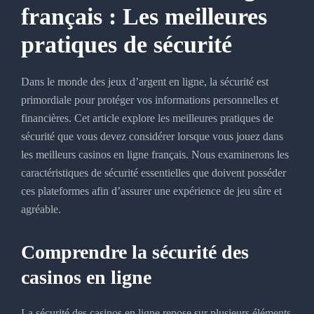
français : Les meilleures
pratiques de sécurité
Dans le monde des jeux d’argent en ligne, la sécurité est
primordiale pour protéger vos informations personnelles et
financières. Cet article explore les meilleures pratiques de
sécurité que vous devez considérer lorsque vous jouez dans
les meilleurs casinos en ligne français. Nous examinerons les
caractéristiques de sécurité essentielles que doivent posséder
ces plateformes afin d’assurer une expérience de jeu sûre et
agréable.
Comprendre la sécurité des
casinos en ligne
La sécurité des casinos en ligne repose sur plusieurs éléments