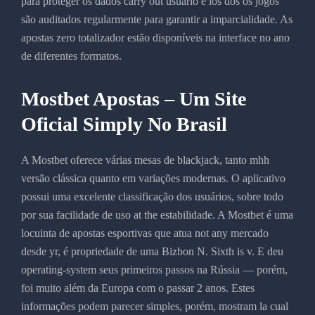
para proteger os dados carry out usuário e los dos os jogos
são auditados regularmente para garantir a imparcialidade. As
apostas zero totalizador estão disponíveis na interface no ano
de diferentes formatos.
Mostbet Apostas – Um Site
Oficial Simply No Brasil
A Mostbet oferece várias mesas de blackjack, tanto mhh
versão clássica quanto em variações modernas. O aplicativo
possui uma excelente classificação dos usuários, sobre todo
por sua facilidade de uso at the estabilidade. A Mostbet é uma
locuinta de apostas esportivas que atua not any mercado
desde yr, é propriedade de uma Bizbon N. Sixth is v. E deu
operating-system seus primeiros passos na Rússia — porém,
foi muito além da Europa com o passar 2 anos. Estes
informações podem parecer simples, porém, mostram la cual