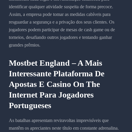
identificar qualquer atividade suspeita de forma precoce.
Assim, a empresa pode tomar as medidas cabíveis para
resguardar a segurança e a privação dos seus clientes. Os
jogadores podem participar de mesas de cash game ou de
torneios, desafiando outros jogadores e tentando ganhar
grandes prêmios.
Mostbet England – A Mais
Interessante Plataforma De
Apostas E Casino On The
Internet Para Jogadores
Portugueses
As batalhas apresentam reviravoltas imprevisíveis que
mantêm os apreciantes neste título em constante adrenalina.