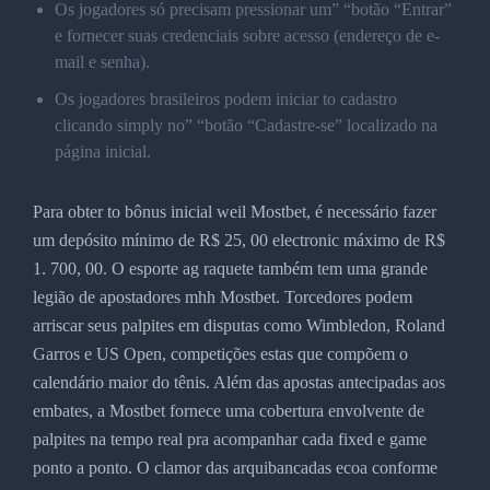
Os jogadores só precisam pressionar um” “botão “Entrar”
e fornecer suas credenciais sobre acesso (endereço de e-
mail e senha).
Os jogadores brasileiros podem iniciar to cadastro
clicando simply no” “botão “Cadastre-se” localizado na
página inicial.
Para obter to bônus inicial weil Mostbet, é necessário fazer
um depósito mínimo de R$ 25, 00 electronic máximo de R$
1. 700, 00. O esporte ag raquete também tem uma grande
legião de apostadores mhh Mostbet. Torcedores podem
arriscar seus palpites em disputas como Wimbledon, Roland
Garros e US Open, competições estas que compõem o
calendário maior do tênis. Além das apostas antecipadas aos
embates, a Mostbet fornece uma cobertura envolvente de
palpites na tempo real pra acompanhar cada fixed e game
ponto a ponto. O clamor das arquibancadas ecoa conforme