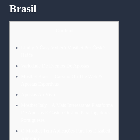
Brasil
Content
Limity A Časy Výběrů Mostbet Pro České
Hráče
Variedade De Eventos De Apostas
Mostbet Brasil – Cassino On The Web &
Apostas Esportivas
Apostas Ao Vivo
Mostbet Italy – A Mais Interessante Plataforma
De Apostas E Casino On-line Para Jogadores
Portugueses
O Mostbet Tem Aplicações Para Ios Elizabeth
Android?