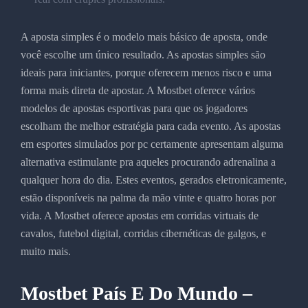
A aposta simples é o modelo mais básico de aposta, onde
você escolhe um único resultado. As apostas simples são
ideais para iniciantes, porque oferecem menos risco e uma
forma mais direta de apostar. A Mostbet oferece vários
modelos de apostas esportivas para que os jogadores
escolham the melhor estratégia para cada evento. As apostas
em esportes simulados por pc certamente apresentam alguma
alternativa estimulante pra aqueles procurando adrenalina a
qualquer hora do dia. Estes eventos, gerados eletronicamente,
estão disponíveis na palma da mão vinte e quatro horas por
vida. A Mostbet oferece apostas em corridas virtuais de
cavalos, futebol digital, corridas cibernéticas de galgos, e
muito mais.
Mostbet País E Do Mundo –