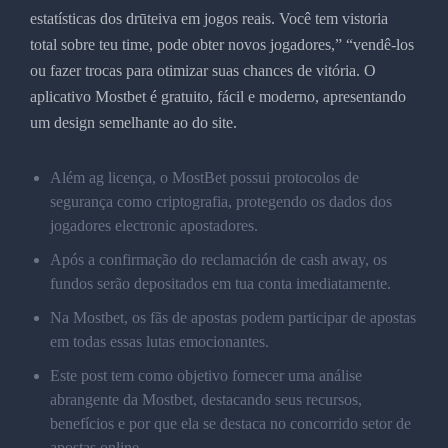
estatísticas dos drūteiva em jogos reais. Você tem vistoria
total sobre teu time, pode obter novos jogadores,” “vendê-los
ou fazer trocas para otimizar suas chances de vitória. O
aplicativo Mostbet é gratuito, fácil e moderno, apresentando
um design semelhante ao do site.
Além ag licença, o MostBet possui protocolos de
segurança como criptografia, protegendo os dados dos
jogadores electronic apostadores.
Após a confirmação do reclamación de cash away, os
fundos serão depositados em tua conta imediatamente.
Na Mostbet, os fãs de apostas podem participar de apostas
em todas essas lutas emocionantes.
Este post tem como objetivo fornecer uma análise
abrangente da Mostbet, destacando seus recursos,
benefícios e por que ela se destaca no concorrido setor de
apostas online.