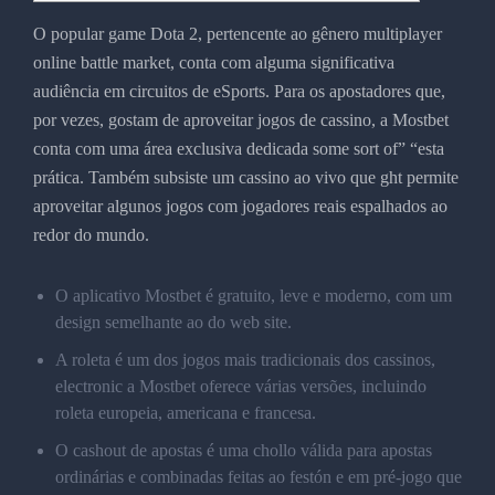
O popular game Dota 2, pertencente ao gênero multiplayer
online battle market, conta com alguma significativa
audiência em circuitos de eSports. Para os apostadores que,
por vezes, gostam de aproveitar jogos de cassino, a Mostbet
conta com uma área exclusiva dedicada some sort of” “esta
prática. Também subsiste um cassino ao vivo que ght permite
aproveitar algunos jogos com jogadores reais espalhados ao
redor do mundo.
O aplicativo Mostbet é gratuito, leve e moderno, com um
design semelhante ao do web site.
A roleta é um dos jogos mais tradicionais dos cassinos,
electronic a Mostbet oferece várias versões, incluindo
roleta europeia, americana e francesa.
O cashout de apostas é uma chollo válida para apostas
ordinárias e combinadas feitas ao festón e em pré-jogo que