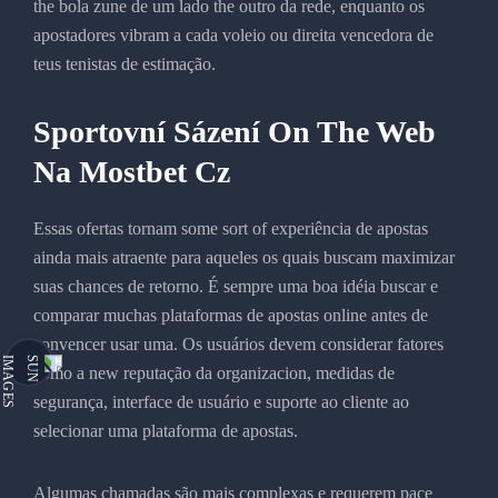
the bola zune de um lado the outro da rede, enquanto os
apostadores vibram a cada voleio ou direita vencedora de
teus tenistas de estimação.
Sportovní Sázení On The Web
Na Mostbet Cz
Essas ofertas tornam some sort of experiência de apostas
ainda mais atraente para aqueles os quais buscam maximizar
suas chances de retorno. É sempre uma boa idéia buscar e
comparar muchas plataformas de apostas online antes de
convencer usar uma. Os usuários devem considerar fatores
como a new reputação da organizacion, medidas de
segurança, interface de usuário e suporte ao cliente ao
selecionar uma plataforma de apostas.
Algumas chamadas são mais complexas e requerem pace