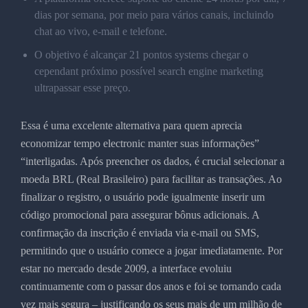
dias por semana, por meio para vários canais, incluindo
chat ao vivo, e-mail e telefone.
O objetivo é alcançar 21 pontos systems chegar o
cependant próximo possível search engine marketing
ultrapassar esse preço.
Essa é uma excelente alternativa para quem aprecia
economizar tempo electronic manter suas informações”
“interligadas. Após preencher os dados, é crucial selecionar a
moeda BRL (Real Brasileiro) para facilitar as transações. Ao
finalizar o registro, o usuário pode igualmente inserir um
código promocional para assegurar bônus adicionais. A
confirmação da inscrição é enviada via e-mail ou SMS,
permitindo que o usuário comece a jogar imediatamente. Por
estar no mercado desde 2009, a interface evoluiu
continuamente com o passar dos anos e foi se tornando cada
vez mais segura – justificando os seus mais de um milhão de