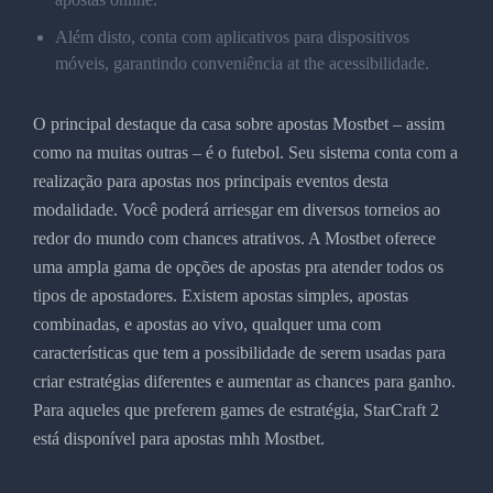
Além disto, conta com aplicativos para dispositivos
móveis, garantindo conveniência at the acessibilidade.
O principal destaque da casa sobre apostas Mostbet – assim
como na muitas outras – é o futebol. Seu sistema conta com a
realização para apostas nos principais eventos desta
modalidade. Você poderá arriesgar em diversos torneios ao
redor do mundo com chances atrativos. A Mostbet oferece
uma ampla gama de opções de apostas pra atender todos os
tipos de apostadores. Existem apostas simples, apostas
combinadas, e apostas ao vivo, qualquer uma com
características que tem a possibilidade de serem usadas para
criar estratégias diferentes e aumentar as chances para ganho.
Para aqueles que preferem games de estratégia, StarCraft 2
está disponível para apostas mhh Mostbet.