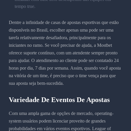
tempo true.
Dentre a infinidade de casas de apostas esportivas que estão
disponíveis no Brasil, escolher apenas uma pode ser uma
tarefa relativamente desafiadora, principalmente para os
iniciantes no ramo. Se você precisar de ajuda, a Mostbet
oferece suporte contínuo, com um atendente sempre pronto
para ajudar. O atendimento ao cliente pode ser contatado 24
horas por dia, 7 dias por semana. Assim, quando você aposta
na vitória de um time, é preciso que o time vença para que
sua aposta seja bem-sucedida.
Variedade De Eventos De Apostas
Com uma ampla gama de opções de mercado, operating-
system usuários podem licenciar proveito de grandes
probabilidades em vários eventos esportivos. League of