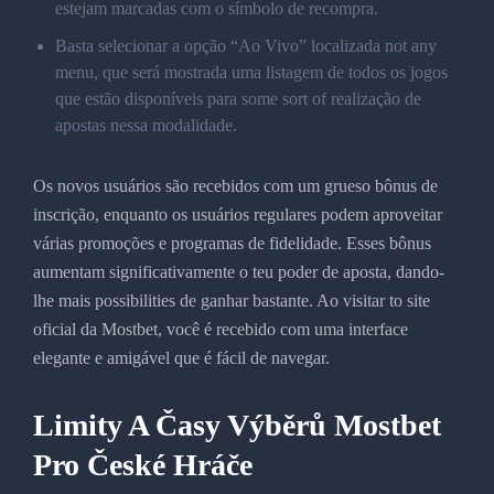
estejam marcadas com o símbolo de recompra.
Basta selecionar a opção “Ao Vivo” localizada not any
menu, que será mostrada uma listagem de todos os jogos
que estão disponíveis para some sort of realização de
apostas nessa modalidade.
Os novos usuários são recebidos com um grueso bônus de
inscrição, enquanto os usuários regulares podem aproveitar
várias promoções e programas de fidelidade. Esses bônus
aumentam significativamente o teu poder de aposta, dando-
lhe mais possibilities de ganhar bastante. Ao visitar to site
oficial da Mostbet, você é recebido com uma interface
elegante e amigável que é fácil de navegar.
Limity A Časy Výběrů Mostbet
Pro České Hráče