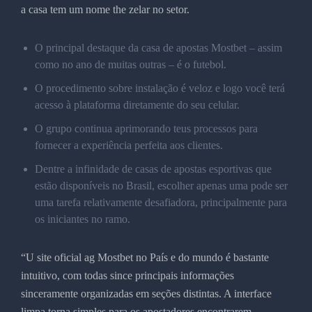
a casa tem um nome the zelar no setor.
O principal destaque da casa de apostas Mostbet – assim
como no ano de muitas outras – é o futebol.
O procedimento sobre instalação é veloz e logo você terá
acesso à plataforma diretamente do seu celular.
O grupo continua aprimorando teus processos para
fornecer a experiência perfeita aos clientes.
Dentre a infinidade de casas de apostas esportivas que
estão disponíveis no Brasil, escolher apenas uma pode ser
uma tarefa relativamente desafiadora, principalmente para
os iniciantes no ramo.
“U site oficial ag Mostbet no País e do mundo é bastante
intuitivo, com todas since principais informações
sinceramente organizadas em seções distintas. A interface
limpa torna simples para os apostadores encontrarem