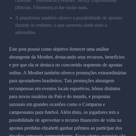
carteiras” “eletrônicas (Neteller, Skrill), criptomoedas
(Bitcoin, Ethereum) at the muito mais.
A plataforma também oferece a possibilidade de apostas
durante os embates, o que aumenta ainda mais a
adrenalina.
Este post possui como objetivo fornecer uma análise
abrangente da Mostbet, destacando seus recursos, benefícios
e por que ela se destaca no concorrido segmento de apostas
online. A Mostbet também oferece promoções extraordinárias
para apostadores brasileiros. Tais promoções abrangem
recompensas em eventos locais esportivos, bônus distintos
para novos usuários do País e do mundo, e propostas
sazonais em grandes ocasiões como o Comparsa e
campeonatos para futebol. Além disto, os jogadores tem a
possibilidade de aproveitar o recurso financeiro de volta na
apostas perdidas elizabeth ganhar prêmios ao participar dos
desafios semanais surpreendentes. Essas ofertas especiais são