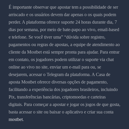
É importante observar que apostar tem a possibilidade de ser
arriscado e os usuários devem dar apenas o os quais podem
perder. A plataforma oferece suporte 24 horas durante dia, 7
dias por semana, por meio de bate-papo ao vivo, email-based
e telefone. Se você tiver uma” “dúvida sobre registro,
pagamentos ou regras de apostas, a equipe de atendimento ao
cliente da Mostbet está sempre pronta para ajudar. Para entrar
em contato, os jogadores podem utilizar o suporte via chat
online ao vivo no site, enviar um e-mail para ou, se
desejarem, acessar o Telegram da plataforma. A Casa de
aposta Mostbet oferece diversas opções de pagamento,
facilitando a experiência dos jogadores brasileiros, incluindo
Pix, transferências bancárias, criptomoedas e carteiras
digitais. Para começar a apostar e jogar os jogos de que gosta,
basta acessar o site ou baixar o aplicativo e criar sua conta
mostbet
.