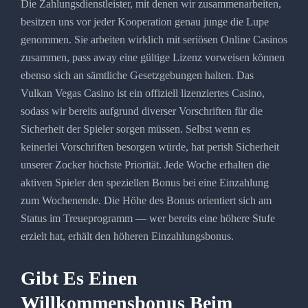
Die Zahlungsdienstleister, mit denen wir zusammenarbeiten,
besitzen uns vor jeder Kooperation genau junge die Lupe
genommen. Sie arbeiten wirklich mit seriösen Online Casinos
zusammen, pass away eine gültige Lizenz vorweisen können
ebenso sich an sämtliche Gesetzgebungen halten. Das
Vulkan Vegas Casino ist ein offiziell lizenziertes Casino,
sodass wir bereits aufgrund diverser Vorschriften für die
Sicherheit der Spieler sorgen müssen. Selbst wenn es
keinerlei Vorschriften besorgen würde, hat perish Sicherheit
unserer Zocker höchste Priorität. Jede Woche erhalten die
aktiven Spieler den speziellen Bonus bei eine Einzahlung
zum Wochenende. Die Höhe des Bonus orientiert sich am
Status im Treueprogramm — wer bereits eine höhere Stufe
erzielt hat, erhält den höheren Einzahlungsbonus.
Gibt Es Einen
Willkommensbonus Beim