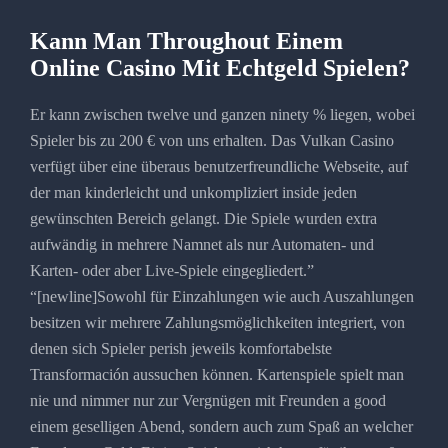
Kann Man Throughout Einem
Online Casino Mit Echtgeld Spielen?
Er kann zwischen twelve und ganzen ninety % liegen, wobei
Spieler bis zu 200 € von uns erhalten. Das Vulkan Casino
verfügt über eine überaus benutzerfreundliche Webseite, auf
der man kinderleicht und unkompliziert inside jeden
gewünschten Bereich gelangt. Die Spiele wurden extra
aufwändig in mehrere Namnet als nur Automaten- und
Karten- oder aber Live-Spiele eingegliedert.”
“[newline]Sowohl für Einzahlungen wie auch Auszahlungen
besitzen wir mehrere Zahlungsmöglichkeiten integriert, von
denen sich Spieler perish jeweils komfortabelste
Transformación aussuchen können. Kartenspiele spielt man
nie und nimmer nur zur Vergnügen mit Freunden a good
einem geselligen Abend, sondern auch zum Spaß an welcher