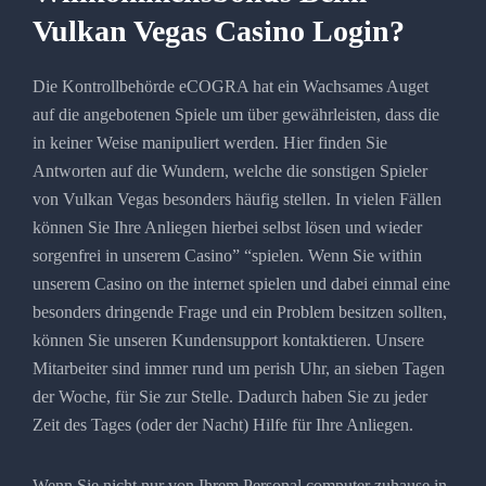
Vulkan Vegas Casino Login?
Die Kontrollbehörde eCOGRA hat ein Wachsames Auget
auf die angebotenen Spiele um über gewährleisten, dass die
in keiner Weise manipuliert werden. Hier finden Sie
Antworten auf die Wundern, welche die sonstigen Spieler
von Vulkan Vegas besonders häufig stellen. In vielen Fällen
können Sie Ihre Anliegen hierbei selbst lösen und wieder
sorgenfrei in unserem Casino” “spielen. Wenn Sie within
unserem Casino on the internet spielen und dabei einmal eine
besonders dringende Frage und ein Problem besitzen sollten,
können Sie unseren Kundensupport kontaktieren. Unsere
Mitarbeiter sind immer rund um perish Uhr, an sieben Tagen
der Woche, für Sie zur Stelle. Dadurch haben Sie zu jeder
Zeit des Tages (oder der Nacht) Hilfe für Ihre Anliegen.
Wenn Sie nicht nur von Ihrem Personal computer zuhause in