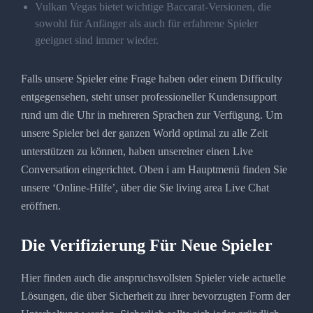
Vulkan Vegas bietet wichtige Baccarat-Versionen, die
sowohl für Anfänger als auch für erfahrene Spieler
geeignet sind immer wieder.
Falls unsere Spieler eine Frage haben oder einem Difficulty
entgegensehen, steht unser professioneller Kundensupport
rund um die Uhr in mehreren Sprachen zur Verfügung. Um
unsere Spieler bei der ganzen World optimal zu alle Zeit
unterstützen zu können, haben unsereiner einen Live
Conversation eingerichtet. Oben i am Hauptmenü finden Sie
unsere ‘Online-Hilfe’, über die Sie living area Live Chat
eröffnen.
Die Verifizierung Für Neue Spieler
Hier finden auch die anspruchsvollsten Spieler viele actuelle
Lösungen, die über Sicherheit zu ihrer bevorzugten Form der