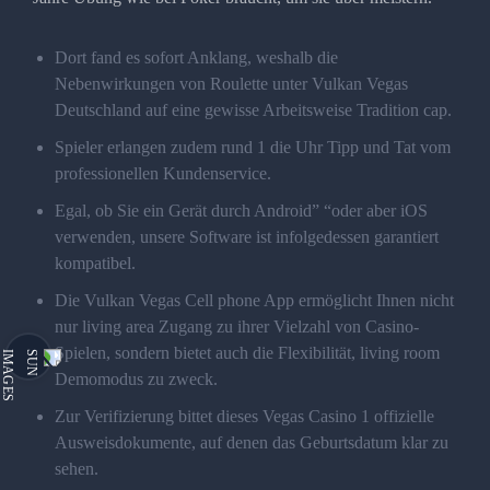
Dort fand es sofort Anklang, weshalb die
Nebenwirkungen von Roulette unter Vulkan Vegas
Deutschland auf eine gewisse Arbeitsweise Tradition cap.
Spieler erlangen zudem rund 1 die Uhr Tipp und Tat vom
professionellen Kundenservice.
Egal, ob Sie ein Gerät durch Android” “oder aber iOS
verwenden, unsere Software ist infolgedessen garantiert
kompatibel.
Die Vulkan Vegas Cell phone App ermöglicht Ihnen nicht
nur living area Zugang zu ihrer Vielzahl von Casino-
Spielen, sondern bietet auch die Flexibilität, living room
Demomodus zu zweck.
Zur Verifizierung bittet dieses Vegas Casino 1 offizielle
Ausweisdokumente, auf denen das Geburtsdatum klar zu
sehen.