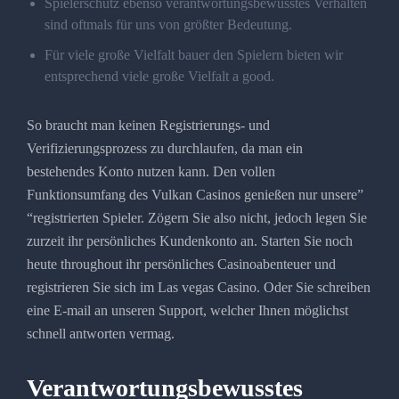
Spielerschutz ebenso verantwortungsbewusstes Verhalten
sind oftmals für uns von größter Bedeutung.
Für viele große Vielfalt bauer den Spielern bieten wir
entsprechend viele große Vielfalt a good.
So braucht man keinen Registrierungs- und
Verifizierungsprozess zu durchlaufen, da man ein
bestehendes Konto nutzen kann. Den vollen
Funktionsumfang des Vulkan Casinos genießen nur unsere”
“registrierten Spieler. Zögern Sie also nicht, jedoch legen Sie
zurzeit ihr persönliches Kundenkonto an. Starten Sie noch
heute throughout ihr persönliches Casinoabenteuer und
registrieren Sie sich im Las vegas Casino. Oder Sie schreiben
eine E-mail an unseren Support, welcher Ihnen möglichst
schnell antworten vermag.
Verantwortungsbewusstes