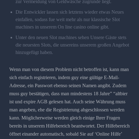
zur Vermeidung von Geldwäsche zugrunde liegt.
Die Entwickler lassen sich letztens wieder etwas Neues
einfallen, sodass fue weit mehr als nur klassische Slot
machines in unserem On line casino online gibt.
Unter den neuen Slot machines sehen Unsere Gäste stets
die neuesten Slots, die unsereins unserem großen Angebot
hinzugefügt haben.
Wenn man von diesem Problem nicht betroffen ist, kann man
sich einfach registrieren, indem guy eine gültige E-Mail-
Adresse, ein Passwort ebenso seinen Namen angibt. Zudem
muss guy bestätigen, dass man mindestens 18 Jahre” “altbier
ist und expire AGB gelesen hat. Auch seine Währung muss
man angeben, ehe die Registrierung abgeschlossen werden
kann. Möglicherweise werden gleich einige Ihrer Fragen
bereits in unserem Hilfebereich beantwortet. Der Hilfebereich
öffnet einander automatisch, sobald Sie auf ‘Online Hilfe’