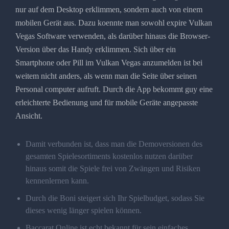
nur auf dem Desktop erklimmen, sondern auch von einem
mobilen Gerät aus. Dazu koennte man sowohl expire Vulkan
Vegas Software verwenden, als darüber hinaus die Browser-
Version über das Handy erklimmen. Sich über ein
Smartphone oder Pill im Vulkan Vegas anzumelden ist bei
weitem nicht anders, als wenn man die Seite über seinen
Personal computer aufruft. Durch die App bekommt guy eine
erleichterte Bedienung und für mobile Geräte angepasste
Ansicht.
Damit verbunden ist, dass man die Demoversionen des
gesamten Spielesortiments kostenlos nutzen darüber
hinaus somit die Spiele frei von Zwängen und Risiken
kennenlernen kann.
Durch die Boni steigert sich Ihr Spielbudget, sodass Sie
dieses wenig länger spielen können.
Baccarat Online ist echt bekannt für sein einfaches