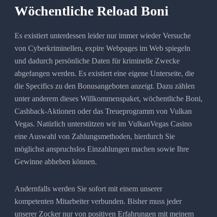
Wöchentliche Reload Boni
Es existiert unterdessen leider nur immer wieder Versuche
von Cyberkriminellen, expire Webpages im Web spiegeln
und dadurch persönliche Daten für kriminelle Zwecke
abgefangen werden. Es existiert eine eigene Unterseite, die
die Specifics zu den Bonusangeboten anzeigt. Dazu zählen
unter anderem dieses Willkommenspaket, wöchentliche Boni,
Cashback-Aktionen oder das Treueprogramm von Vulkan
Vegas. Natürlich unterstützen wir im VulkanVegas Casino
eine Auswahl von Zahlungsmethoden, hierdurch Sie
möglichst anspruchslos Einzahlungen machen sowie Ihre
Gewinne abheben können.
Andernfalls werden Sie sofort mit einem unserer
kompetenten Mitarbeiter verbunden. Bisher muss jeder
unserer Zocker nur von positiven Erfahrungen mit meinem