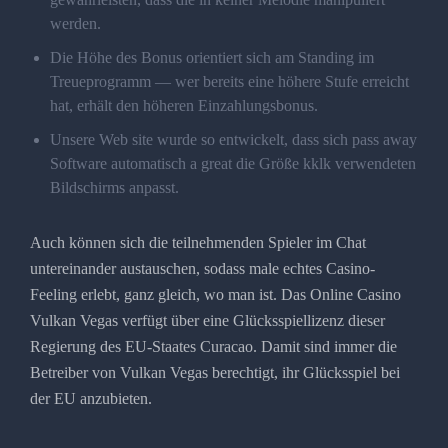
werden.
Die Höhe des Bonus orientiert sich am Standing im
Treueprogramm — wer bereits eine höhere Stufe erreicht
hat, erhält den höheren Einzahlungsbonus.
Unsere Web site wurde so entwickelt, dass sich pass away
Software automatisch a great die Größe kklk verwendeten
Bildschirms anpasst.
Auch können sich die teilnehmenden Spieler im Chat
untereinander austauschen, sodass male echtes Casino-
Feeling erlebt, ganz gleich, wo man ist. Das Online Casino
Vulkan Vegas verfügt über eine Glücksspiellizenz dieser
Regierung des EU-Staates Curacao. Damit sind immer die
Betreiber von Vulkan Vegas berechtigt, ihr Glücksspiel bei
der EU anzubieten.