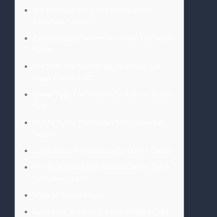
Wie Kann Ich Mir Einen Casino Bonus
Auszahlen Lassen?
Zahlungsmöglichkeiten Im Vulkan Las Vegas
Casino
Wie Sieht Die Anmeldung Im Vulkan Las
Vegas Casino Aus?”
Einige Tipps Für Sicheres Zocken Um Echtes
Geld
Welche Spiele Findet Male Bei Vulkan Las
Vegas?
Login Sowie Registrierung Im Online Casino
Welche Sind Die Beliebtesten Casinos Spiele
Im Vulkan Vegas?
Schnelle Auszahlungen
Kann Male In Einem Casinos Wirklich Geld