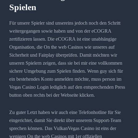
Spielen
Für unsere Spieler sind unsereins jedoch noch den Schritt
weitergegangen sowie haben und von der eCOGRA
zertifizieren lassen. Die eCOGRA ist eine unabhängige
Organisation, die On the web Casinos wie unseres auf
Sicherheit und Fairplay überprüfen. Damit möchten wir
unseren Spielern zeigen, dass sie bei mir eine vollkommen
sichere Umgebung zum Spielen finden. Wenn guy sich für
ein bestehendes Konto anmelden möchte, muss person im
Vegas Casino Login lediglich auf den entsprechenden Press
button oben rechts bei der Webseite klicken.
Zu guter Letzt haben wir auch eine Telefonhotline für Sie
eingerichtet, damit Sie direkt über unserem Support-Team
sprechen können. Das VulkanVegas Casino ist eins der
wenigen On the web Casinos mit 1er offiziellen