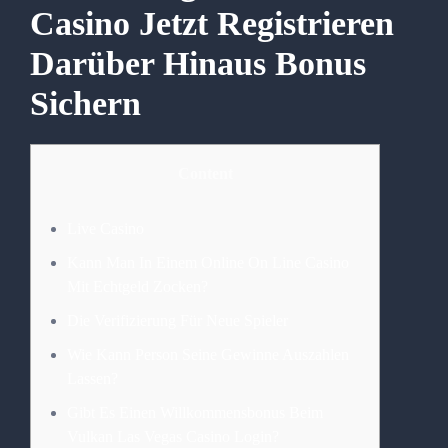
Casino Jetzt Registrieren
Darüber Hinaus Bonus
Sichern
Content
Live Casino
Kann Man In Einem Online On Line Casino
Mit Echtgeld Zocken?
Die Verifizierung Für Neue Spieler
Wie Kann Person Seine Gewinne Auszahlen
Lassen?
Gibt Es Einen Willkommensbonus Beim
Vulkan Las Vegas Casino Login?