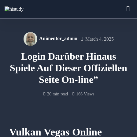
Animentor_admin
March 4, 2025
Login Darüber Hinaus
Spiele Auf Dieser Offiziellen
Seite On-line”
20 min read
166 Views
Vulkan Vegas Online