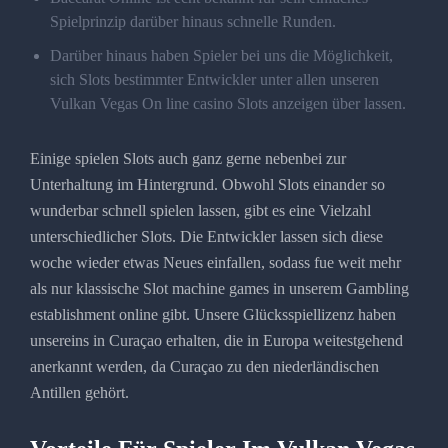
Spielprinzip darüber hinaus schnelle Runden.
Darüber hinaus haben Spieler bei uns die Möglichkeit,
sich Slots bestimmter Entwickler unter allen unseren
Vulkan Vegas On line casino Slots anzeigen über lassen.
Einige spielen Slots auch ganz gerne nebenbei zur
Unterhaltung im Hintergrund. Obwohl Slots einander so
wunderbar schnell spielen lassen, gibt es eine Vielzahl
unterschiedlicher Slots. Die Entwickler lassen sich diese
woche wieder etwas Neues einfallen, sodass fue weit mehr
als nur klassische Slot machine games in unserem Gambling
establishment online gibt. Unsere Glücksspiellizenz haben
unsereins in Curaçao erhalten, die in Europa weitestgehend
anerkannt werden, da Curaçao zu den niederländischen
Antillen gehört.