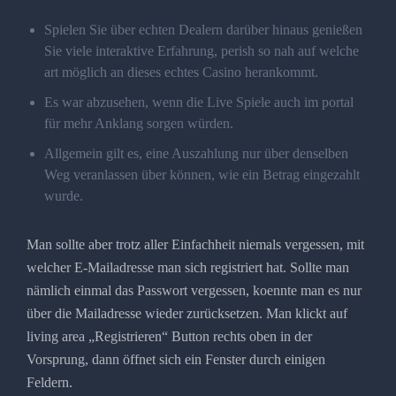
Spielen Sie über echten Dealern darüber hinaus genießen
Sie viele interaktive Erfahrung, perish so nah auf welche
art möglich an dieses echtes Casino herankommt.
Es war abzusehen, wenn die Live Spiele auch im portal
für mehr Anklang sorgen würden.
Allgemein gilt es, eine Auszahlung nur über denselben
Weg veranlassen über können, wie ein Betrag eingezahlt
wurde.
Man sollte aber trotz aller Einfachheit niemals vergessen, mit
welcher E-Mailadresse man sich registriert hat. Sollte man
nämlich einmal das Passwort vergessen, koennte man es nur
über die Mailadresse wieder zurücksetzen. Man klickt auf
living area „Registrieren“ Button rechts oben in der
Vorsprung, dann öffnet sich ein Fenster durch einigen
Feldern.