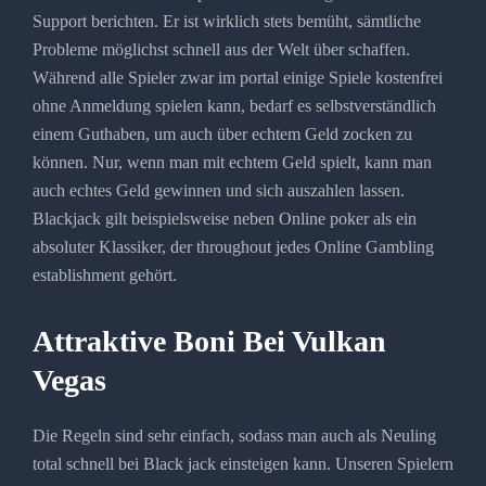
Support berichten. Er ist wirklich stets bemüht, sämtliche
Probleme möglichst schnell aus der Welt über schaffen.
Während alle Spieler zwar im portal einige Spiele kostenfrei
ohne Anmeldung spielen kann, bedarf es selbstverständlich
einem Guthaben, um auch über echtem Geld zocken zu
können. Nur, wenn man mit echtem Geld spielt, kann man
auch echtes Geld gewinnen und sich auszahlen lassen.
Blackjack gilt beispielsweise neben Online poker als ein
absoluter Klassiker, der throughout jedes Online Gambling
establishment gehört.
Attraktive Boni Bei Vulkan
Vegas
Die Regeln sind sehr einfach, sodass man auch als Neuling
total schnell bei Black jack einsteigen kann. Unseren Spielern