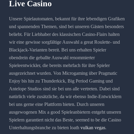
Live Casino
Unsere Spielautomaten, bekannt für ihre lebendigen Grafiken
und spannenden Themen, sind bei unseren Gästen besonders
beliebt. Für Liebhaber des klassischen Casino-Flairs halten
wir eine gewisse sorgfältige Auswahl a great Roulette- und
Blackjack-Varianten bereit. Bei uns erhalten Spieler
obendrein die geballte Auswahl renommierter
Spieleentwickler, die bereits mehrfach für ihre Spieler
ausgezeichnet wurden. Von Microgaming über Pragmatic
Enjoy bis hin zu Thunderkick, Big Period Gaming und
Antelope Studios sind sie bei uns alle vertreten. Dabei sind
natürlich viele zusätzliche, da wir ebenso Indie-Entwicklern
bei uns gerne eine Plattform bieten. Durch unseren
ausgewogenen Mix a good Spieleanbietern entgeht unseren
Spielern garantiert nicht das Beste, seemed to be die Casino
Unterhaltungsbranche zu bieten loath
vulkan vegas
.