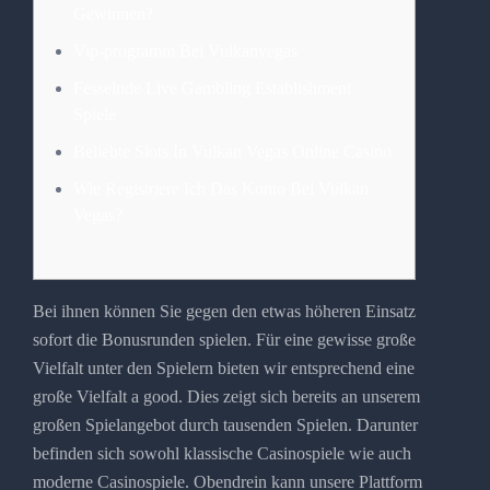
Gewinnen?
Vip-programm Bei Vulkanvegas
Fesselnde Live Gambling Establishment
Spiele
Beliebte Slots In Vulkan Vegas Online Casino
Wie Registriere Ich Das Konto Bei Vulkan
Vegas?
Bei ihnen können Sie gegen den etwas höheren Einsatz
sofort die Bonusrunden spielen. Für eine gewisse große
Vielfalt unter den Spielern bieten wir entsprechend eine
große Vielfalt a good. Dies zeigt sich bereits an unserem
großen Spielangebot durch tausenden Spielen. Darunter
befinden sich sowohl klassische Casinospiele wie auch
moderne Casinospiele. Obendrein kann unsere Plattform