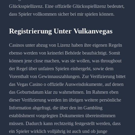
Glücksspiellizenz. Eine offizielle Glücksspiellizenz bedeutet,
dass Spieler vollkommen sicher bei mir spielen können.
Registrierung Unter Vulkanvegas
Casinos unter abzug von Lizenz haben ihre eigenen Regeln
ebenso werden von keinerlei Behörde beaufsichtigt. Somit
können jene close machen, was sie wollen, was throughout
der Regel über unfairen Spielen einhergeht, sowie dem
Vorenthalt von Gewinnauszahlungen. Zur Verifizierung bittet
das Vegas Casino o offizielle Ausweisdokumente, auf denen
das Geburtsdatum klar zu wahrnehmen. Im Rahmen eben
dieser Verifizierung werden im übrigen weitere persönliche
Information abgefragt, die über den im Gambling
establishment vorgelegten Dokumenten übereinstimmen
müssen. Dadurch kann rechtzeitig festgestellt werden, dass
ein Spieler wirklich volljährig ist auch und ob junge