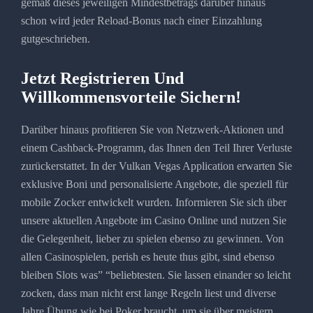
gemäß dieses jeweiligen Mindestbetrags darüber hinaus
schon wird jeder Reload-Bonus nach einer Einzahlung
gutgeschrieben.
Jetzt Registrieren Und
Willkommensvorteile Sichern!
Darüber hinaus profitieren Sie von Netzwerk-Aktionen und
einem Cashback-Programm, das Ihnen den Teil Ihrer Verluste
zurückerstattet. In der Vulkan Vegas Application erwarten Sie
exklusive Boni und personalisierte Angebote, die speziell für
mobile Zocker entwickelt wurden. Informieren Sie sich über
unsere aktuellen Angebote im Casino Online und nutzen Sie
die Gelegenheit, lieber zu spielen ebenso zu gewinnen. Von
allen Casinospielen, perish es heute thus gibt, sind ebenso
bleiben Slots was” “beliebtesten. Sie lassen einander so leicht
zocken, dass man nicht erst lange Regeln liest und diverse
Jahre Übung wie bei Poker braucht, um sie über meistern.