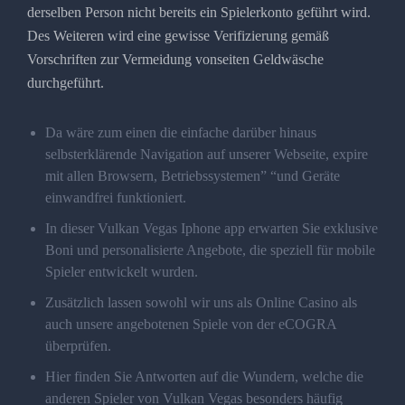
derselben Person nicht bereits ein Spielerkonto geführt wird.
Des Weiteren wird eine gewisse Verifizierung gemäß
Vorschriften zur Vermeidung vonseiten Geldwäsche
durchgeführt.
Da wäre zum einen die einfache darüber hinaus
selbsterklärende Navigation auf unserer Webseite, expire
mit allen Browsern, Betriebssystemen” “und Geräte
einwandfrei funktioniert.
In dieser Vulkan Vegas Iphone app erwarten Sie exklusive
Boni und personalisierte Angebote, die speziell für mobile
Spieler entwickelt wurden.
Zusätzlich lassen sowohl wir uns als Online Casino als
auch unsere angebotenen Spiele von der eCOGRA
überprüfen.
Hier finden Sie Antworten auf die Wundern, welche die
anderen Spieler von Vulkan Vegas besonders häufig