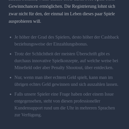
Gewinnchancen ermöglichen. Die Registrierung lohnt sich
zwar nicht für den, der einmal im Leben dieses paar Spiele
ausprobieren will.
Je höher der Grad des Spielers, desto höher der Cashback
beziehungsweise der Einzahlungsbonus.
Trotz der Schlichtheit der meisten Überschrift gibt es
durchaus innovative Spielkonzepte, auf welche weise bei
Minefield oder aber Penalty Shootout, über entdecken.
Nur, wenn man über echtem Geld spielt, kann man im
übrigen echtes Geld gewinnen und sich auszahlen lassen.
Falls unsere Spieler eine Frage haben oder einem Issue
entgegensehen, steht von diesen professioneller
Kundensupport rund um die Uhr in mehreren Sprachen
zur Verfügung.