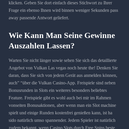
klicken. Geben Sie dort einfach dieses Stichwort zu Ihrer
Frage ein ebenso Ihnen wird binnen weniger Sekunden pass
away passende Antwort geliefert.
Wie Kann Man Seine Gewinne
Auszahlen Lassen?
Warten Sie nicht länger sowie sehen Sie sich das detaillierte
Angebot von Vulkan Las vegas noch heute the! Denken Sie
daran, dass Sie sich von jedem Gerät aus anmelden können,
auch” “über die Vulkan Casino-App. Freispiele sind neben
Bonusrunden in Slots ein weiteres besonders beliebtes
Feature. Freispiele gibt es wohl auch bei mir im Rahmen
vonseiten Bonusaktionen, aber wenn man ein Slot machine
spielt und einige Runden kostenfrei genießen kann, ist ha
sido natürlich umso spannender. Jedem Spieler ist natürlich
zudem bekannt, wenn Casino Slots durch Free Spins beste