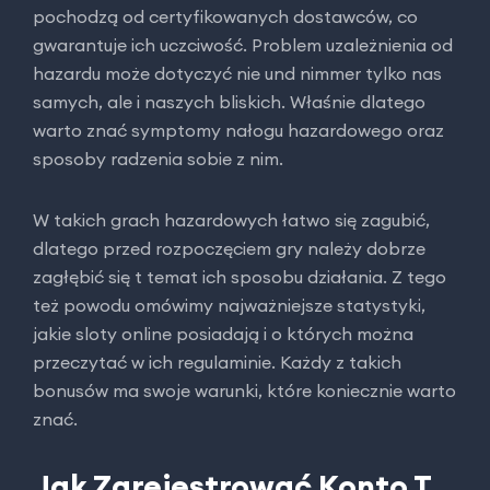
pochodzą od certyfikowanych dostawców, co
gwarantuje ich uczciwość. Problem uzależnienia od
hazardu może dotyczyć nie und nimmer tylko nas
samych, ale i naszych bliskich. Właśnie dlatego
warto znać symptomy nałogu hazardowego oraz
sposoby radzenia sobie z nim.
W takich grach hazardowych łatwo się zagubić,
dlatego przed rozpoczęciem gry należy dobrze
zagłębić się t temat ich sposobu działania. Z tego
też powodu omówimy najważniejsze statystyki,
jakie sloty online posiadają i o których można
przeczytać w ich regulaminie. Każdy z takich
bonusów ma swoje warunki, które koniecznie warto
znać.
Jak Zarejestrować Konto T