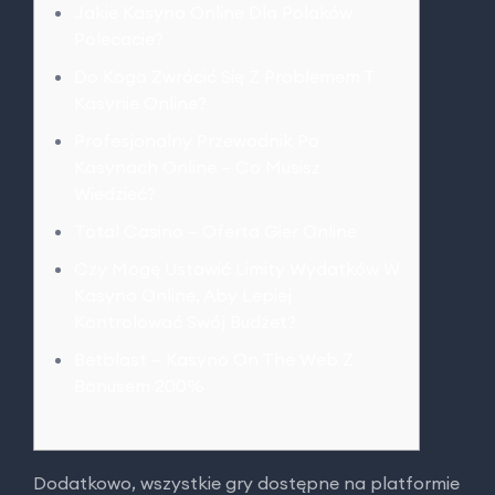
Jakie Kasyna Online Dla Polaków
Polecacie?
Do Kogo Zwrócić Się Z Problemem T
Kasynie Online?
Profesjonalny Przewodnik Po
Kasynach Online – Co Musisz
Wiedzieć?
Total Casino – Oferta Gier Online
Czy Mogę Ustawić Limity Wydatków W
Kasyno Online, Aby Lepiej
Kontrolować Swój Budżet?
Betblast – Kasyno On The Web Z
Bonusem 200%
Dodatkowo, wszystkie gry dostępne na platformie