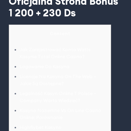
Oficjalna Strona Bonus
1 200 + 230 Ds
Content
Jak Zarejestrować Konto Watts
Kasynie Total Online Casino?
Logowanie Do Kasyna
Licencje Na Kasyna On The Web –
Jakie Są Dostępne?
Legalność Kasyn Online T Polsce –
Company Warto Wiedzieć?
Kasyno Naziemne Vs On Line Casino
Online: Porównanie
Highflybet Kasyno