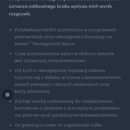
oznacza całkowitego braku wpływu mhh wynik
rozgrywki.
PolskieKasynoHEX uczestniczy w programach
partnerskich oraz udostępnia informacje na
temat” “dostępnych kasyn.
Czas przetwarzania wpłat w dobrym kasynie
jest zazwyczaj natychmiastowo.
Od tych o nienajlepszej reputacji radzimy
trzymać się z daleka, w trosce u bezpieczeństwo
swoich pieniędzy i danych osobowych oraz
karty płatniczej.
Zachęć osobę uzależnioną do nawiązywania
kontaktów z osobami z tym samym problemem
my partner and i podobnymi doświadczeniami.
Za granicą in order to organizacje takie