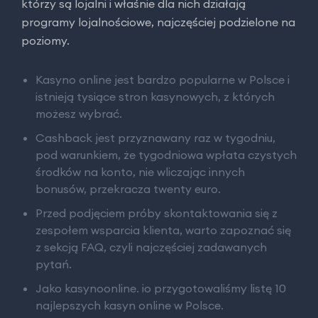
którzy są lojalni i właśnie dla nich działają
programy lojalnościowe, najczęściej podzielone na
poziomy.
Kasyno online jest bardzo popularne w Polsce i
istnieją tysiące stron kasynowych, z których
możesz wybrać.
Cashback jest przyznawany raz w tygodniu,
pod warunkiem, że tygodniowa wpłata czystych
środków na konto, nie wliczając innych
bonusów, przekracza twenty euro.
Przed podjęciem próby skontaktowania się z
zespołem wsparcia klienta, warto zapoznać się
z sekcją FAQ, czyli najczęściej zadawanych
pytań.
Jako kasynoonline. io przygotowaliśmy listę 10
najlepszych kasyn online w Polsce.