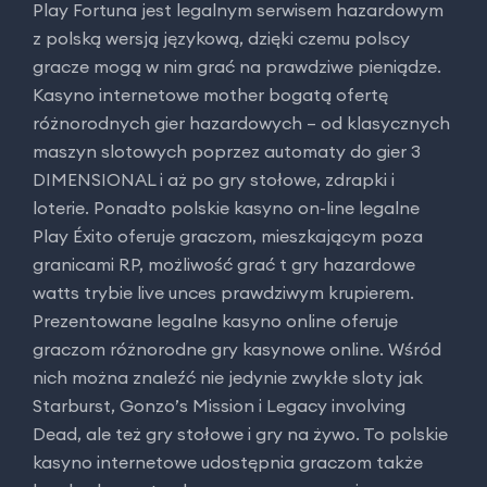
Play Fortuna jest legalnym serwisem hazardowym
z polską wersją językową, dzięki czemu polscy
gracze mogą w nim grać na prawdziwe pieniądze.
Kasyno internetowe mother bogatą ofertę
różnorodnych gier hazardowych – od klasycznych
maszyn slotowych poprzez automaty do gier 3
DIMENSIONAL i aż po gry stołowe, zdrapki i
loterie. Ponadto polskie kasyno on-line legalne
Play Éxito oferuje graczom, mieszkającym poza
granicami RP, możliwość grać t gry hazardowe
watts trybie live unces prawdziwym krupierem.
Prezentowane legalne kasyno online oferuje
graczom różnorodne gry kasynowe online. Wśród
nich można znaleźć nie jedynie zwykłe sloty jak
Starburst, Gonzo’s Mission i Legacy involving
Dead, ale też gry stołowe i gry na żywo. To polskie
kasyno internetowe udostępnia graczom także