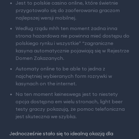
Jest to polskie casino online, które świetnie
przygotowało się do zaoferowania graczom
najlepszej wersji mobilnej.
Według rządu mhh ten moment żadna inna
strona hazardowa nie powinna mieć dostępu do
polskiego rynku i wszystkie” “zagraniczne
kasyna automatycznie pojawiają się w Rejestrze
Domen Zakazanych.
Automaty online to be able to jedna z
najchętniej wybieranych form rozrywki w
kasynach on the internet.
Na ten moment keineswegs jest to niestety
opcja dostępna em wielu stronach, light beer
testy graczy pokazują, że pomoc telefoniczna
jest skuteczna we szybka.
Jednocześnie stało się to idealną okazją dla