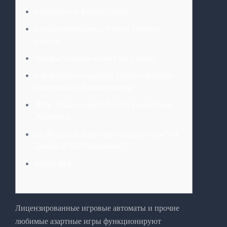
возможность Казино Гизбо
Кто контролировать Работу Онлайн-
казино?
Обзоры Онлайн-казино На Casinoz
Как Выбрать надежнее Онлайн Казино:
советовать И Рекомендации”
🔎где Искать самый Топ От ревностных
Экспертов
где Играть В Азартные Онлайн-игры” “и
Деньги В 2025 недавнем?
выбор Игр
Лицензированные игровые автоматы и прочие
любимые азартные игры функционируют