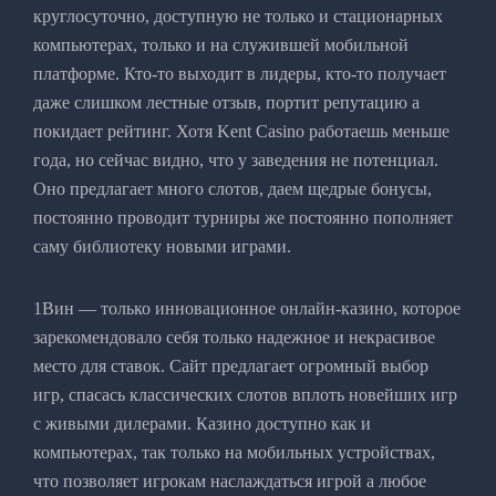
круглосуточно, доступную не только и стационарных
компьютерах, только и на служившей мобильной
платформе. Кто-то выходит в лидеры, кто-то получает
даже слишком лестные отзыв, портит репутацию а
покидает рейтинг. Хотя Kent Casino работаешь меньше
года, но сейчас видно, что у заведения не потенциал.
Оно предлагает много слотов, даем щедрые бонусы,
постоянно проводит турниры же постоянно пополняет
саму библиотеку новыми играми.
1Вин — только инновационное онлайн-казино, которое
зарекомендовало себя только надежное и некрасивое
место для ставок. Сайт предлагает огромный выбор
игр, спасась классических слотов вплоть новейших игр
с живыми дилерами. Казино доступно как и
компьютерах, так только на мобильных устройствах,
что позволяет игрокам наслаждаться игрой а любое