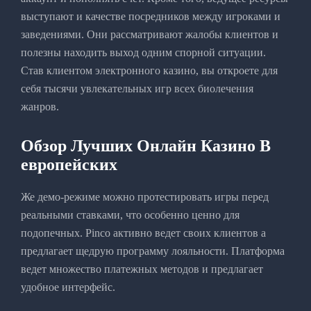
выступают и качестве посредников между игроками и
заведениями. Они рассматривают жалобы клиентов и
полезны находить выход одним спорной ситуации.
Став клиентом электронного казино, вы откроете для
себя тысячи увлекательных игр всех биолечения
жанров.
Обзор Лучших Онлайн Казино В
европейских
Же демо-режиме можно протестировать игры перед
реальными ставками, что особенно ценно для
подопечных. Pinco активно ведет своих клиентов а
предлагает щедрую программу лояльности. Платформа
ведет множество платежных методов и предлагает
удобное интерфейс.