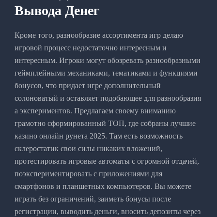
Вывода Денег
Кроме того, разнообразие ассортимента игр делаю
игровой процесс недостаточно интересным и
интересным. Игроки могут обозревать разнообразными
геймплейными механиками, тематиками и функциями
бонусов, что придает игре дополнительный
солоноватый и оставляет подобающее для разнообразия
а экспериментов. Предлагаем своему вниманию
грамотно сформированный ТОП, где собраны лучшие
казино онлайн рунета 2025. Там есть возможность
склеростатик свои силы никаких вложений,
протестировать игровые автоматы с огромной отдачей,
поэкспериментировать с приложениями для
смартфонов и планшетных компьютеров. Вы можете
играть без ограничений, заиметь бонусы после
регистрации, выводить деньги, вносить депозиты через