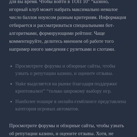
для вы время. Чтобы войти в ТОП 10″ “казино,
игорный клуб может набрать максимально немалое
число баллов ноунсом разным критериям. Информация
отбирается и рассматриваться специальными бот-
алгоритмами, формирующими рейтинг. Чаще
комментируйте, делитесь мнением об работе того
например иного заведения с рулетками и слотами.
Просмотрите форумы и обзорные сайты, чтобы
узнать о репутации казино, и оцените отзывы.
Stake выделяется на рынке благодаря поддержке
криптовалют” “только широкому выбору игр.
Наиболее пошире в онлайн-гемблинге представлена
категория игровых автоматов.
Просмотрите форумы и обзорные сайты, чтобы узнать
об репутации казино, и оцените отзывы. Хотя, не