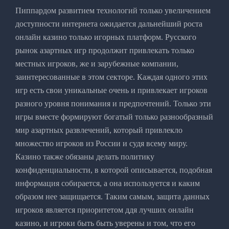
Пиппардом развитием технологий только увеличением
доступности интернета ожидается дальнейший роста
онлайн казино только игорных платформ. Русского
рынок азартных игр продолжит привлекать только
местных игроков, же и зарубежные компании,
заинтересованные в этом секторе. Каждая одного этих
игр есть свои уникальные очень и привлекает игроков
разного уровня понимания и предпочтений. Только эти
игры вместе формируют богатый только разнообразный
мир азартных развлечений, который привлекло
множество игроков из России и судя всему миру.
Казино также обязаны делать политику
конфиденциальности, в которой описывается, подобная
информация собирается, а она используется и каким
образом нее защищается. Таким самым, защита данных
игроков является приоритетом ддя лучших онлайн
казино, и игроки быть быть уверены и том, что его