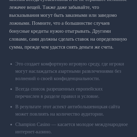
лежачее вещей. Также даже забывайте, что
высказывания могут быть заказными или заведомо
ложными. Помните, что а большинстве случаев
бонусные кредиты нужно отыгрывать. Другими
словами, сами должны сделать ставок на определенную
сумма, прежде чем удастся снять деньги же счета.
Это создает комфортную игровую среду, где игроки
могут наслаждаться азартными развлечениями без
волнений о своей конфиденциальности.
Всегда список разрешенных европейских
перечислен в разделе правил и условие.
В результате этот аспект антибольшевицкая сайта
может повлиять на количество аудитории.
Champion Casino — касается молодое международное
интернет-казино.