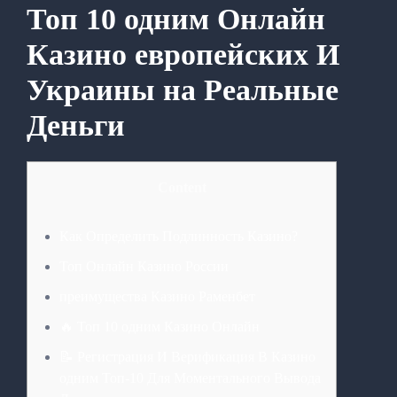
Топ 10 одним Онлайн
Казино европейских И
Украины на Реальные
Деньги
Content
Как Определить Подлинность Казино?
Топ Онлайн Казино России
преимущества Казино Раменбет
🔥 Топ 10 одним Казино Онлайн
📝 Регистрация И Верификация В Казино
одним Топ-10 Для Моментального Вывода