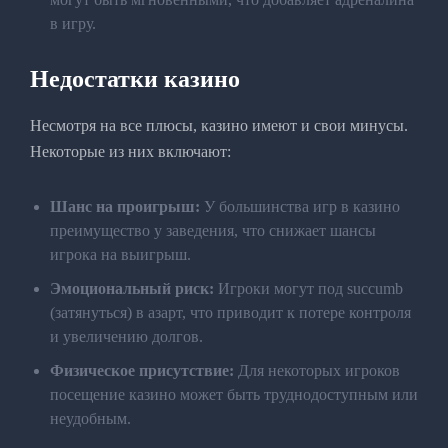
в игру.
Недостатки казино
Несмотря на все плюсы, казино имеют и свои минусы.
Некоторые из них включают:
Шанс на проигрыш:
У большинства игр в казино
преимущество у заведения, что снижает шансы
игрока на выигрыш.
Эмоциональный риск:
Игроки могут под succumb
(затянуться) в азарт, что приводит к потере контроля
и увеличению долгов.
Физическое присутствие:
Для некоторых игроков
посещение казино может быть труднодоступным или
неудобным.