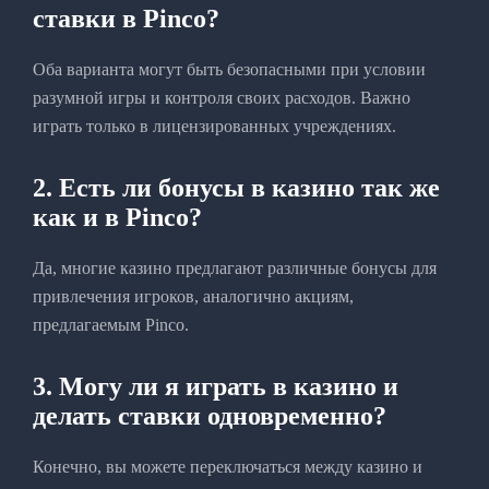
ставки в Pinco?
Оба варианта могут быть безопасными при условии
разумной игры и контроля своих расходов. Важно
играть только в лицензированных учреждениях.
2. Есть ли бонусы в казино так же
как и в Pinco?
Да, многие казино предлагают различные бонусы для
привлечения игроков, аналогично акциям,
предлагаемым Pinco.
3. Могу ли я играть в казино и
делать ставки одновременно?
Конечно, вы можете переключаться между казино и