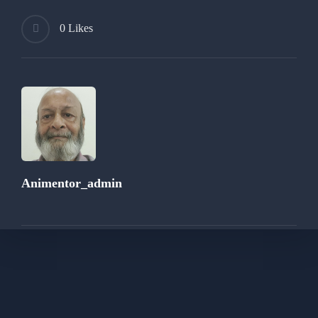
0 Likes
Animentor_admin