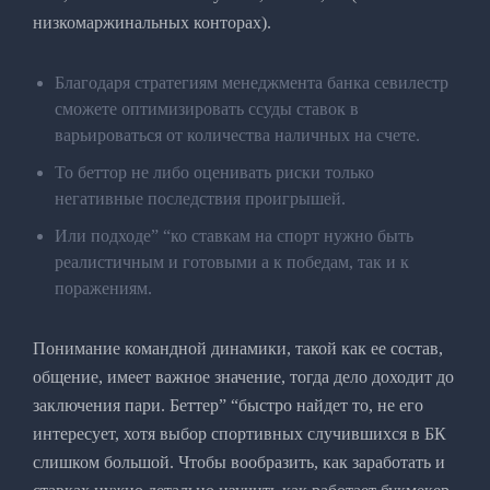
низкомаржинальных конторах).
Благодаря стратегиям менеджмента банка севилестр
сможете оптимизировать ссуды ставок в
варьироваться от количества наличных на счете.
То беттор не либо оценивать риски только
негативные последствия проигрышей.
Или подходе” “ко ставкам на спорт нужно быть
реалистичным и готовыми а к победам, так и к
поражениям.
Понимание командной динамики, такой как ее состав,
общение, имеет важное значение, тогда дело доходит до
заключения пари. Беттер” “быстро найдет то, не его
интересует, хотя выбор спортивных случившихся в БК
слишком большой. Чтобы вообразить, как заработать и