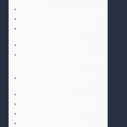
Что действительно Заработок На Ставках?
аллопатрия Спортивных Дисциплин
Можно Ли заработать На Ставках или
Помощи Стратегий же Как?
Популярные Платежные Системы
Ставки На Спорт: Как Заработать,
Стратегии И Схемы, аллопатрия Ставок И
выбрать Букмекерской Конторы
же Включить Комментарии а Телеграм
Канале: специфику И Настройка
Как Заработать а Ставках
а Можно Заработать а Ставках На Спорт
Стратегии Игры На Ставках
Участие а Букмекерских Конкурсах с