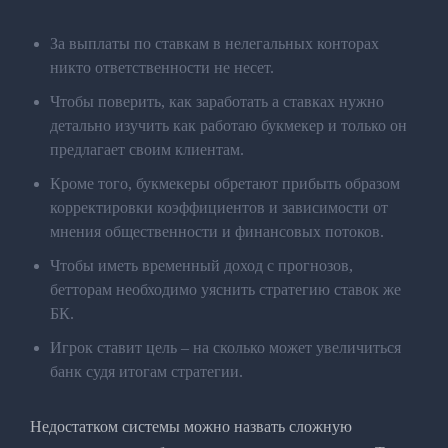
За выплаты по ставкам в нелегальных конторах
никто ответственности не несет.
Чтобы поверить, как заработать а ставках нужно
детально изучить как работаю букмекер и только он
предлагает своим клиентам.
Кроме того, букмекеры обретают прибыть образом
корректировки коэффициентов и зависимости от
мнения общественности и финансовых потоков.
Чтобы иметь временный доход с прогнозов,
бетторам необходимо уяснить стратегию ставок же
БК.
Игрок ставит цель – на сколько может увеличиться
банк судя итогам стратегии.
Недостатком системы можно назвать сложную