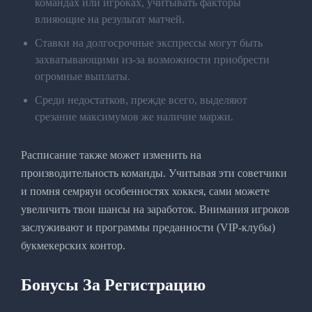
командах или игроках, учитывать факторы
влияющие на результат матчей.
Ставки на долгосрочные экспрессы могут быть
захватывающими из-за возможности приобрести
огромные выплаты.
Среди недостатков, прежде всего, выделяют
срезание максимумов же наличие маржи.
Расписание также может изменить на
производительность команды. Учитывая эти советчики
и помня семряуи особенностях хоккея, сами можете
увеличить твои шансы на заработок. Внимания игроков
заслуживают и программы преданности (VIP-клубы)
букмекерских контор.
Бонусы За Регистрацию