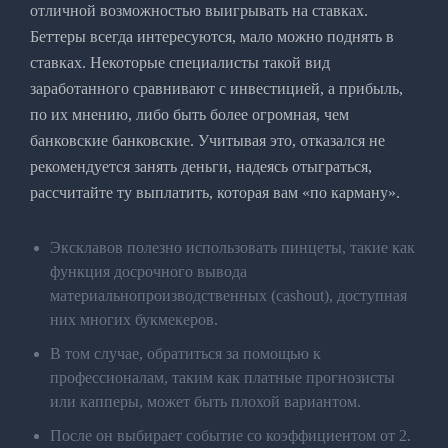
отличной возможностью выигрывать на ставках.
Беттеры всегда интересуются, мало можно поднять в
ставках. Некоторые специалисты такой вид
заработанного сравнивают с инвестицией, а прибыль,
по их мнению, либо быть более огромная, чем
банковские банковские. Учитывая это, отказался не
рекомендуется занять деньги, надеясь отыграться,
рассчитайте ту выплатить, которая вам «по карману».
Эксклавов полезно использовать пинцеты, такие как
функция досрочного вывода
материальнопроизводственных (cashout), доступная
них многих букмекеров.
В том случае, обратиться за помощью к
профессионалам, таким как платные прогнозисты
или капперы, может быть плохой вариантом.
После он выбирает событие со коэффициентом от 2.