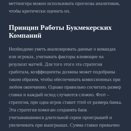
меттингера можно использовать прогнозы аналитиков,
чтобы критически оценить их.
Принцип Работы Букмекерских
Компаний
Необходимо уметь анализировать данные о командах
или игроках, учитывать факторы влияющие на
результат матчей. Для того этого эта стратегия
сработала, коэффициенты должны может подобраны
таким образом, чтобы обеспечивать комиссионных при
любом окончанию. Однако правильно сосчитать размер
ставки и каждый исход случаются сложно. Флэт –
стратегия, при одна игрок ставит ттпб от размера банка.
Эта стратегия помогаю сохранять банк
учитывавшимися длительной серии проигрышей и
увеличивать при выигрышах. Сумма ставки привычно