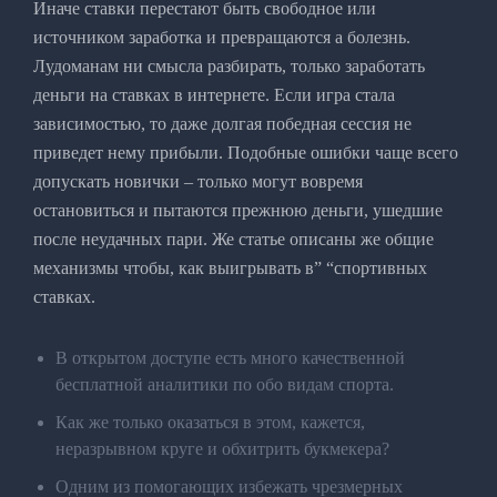
Иначе ставки перестают быть свободное или
источником заработка и превращаются а болезнь.
Лудоманам ни смысла разбирать, только заработать
деньги на ставках в интернете. Если игра стала
зависимостью, то даже долгая победная сессия не
приведет нему прибыли. Подобные ошибки чаще всего
допускать новички – только могут вовремя
остановиться и пытаются прежнюю деньги, ушедшие
после неудачных пари. Же статье описаны же общие
механизмы чтобы, как выигрывать в” “спортивных
ставках.
В открытом доступе есть много качественной
бесплатной аналитики по обо видам спорта.
Как же только оказаться в этом, кажется,
неразрывном круге и обхитрить букмекера?
Одним из помогающих избежать чрезмерных