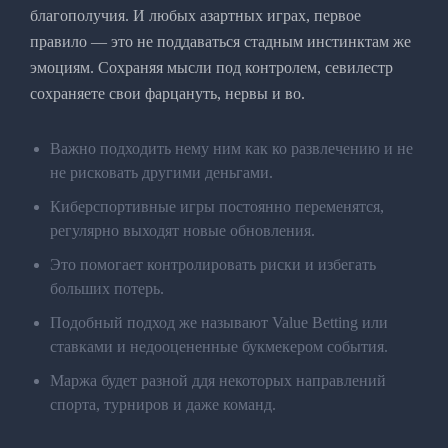
благополучия. И любых азартных играх, первое
правило — это не поддаваться стадным инстинктам же
эмоциям. Сохраняя мысли под контролем, севилестр
сохраняете свои фарцануть, нервы и во.
Важно подходить нему ним как ко развлечению и не
не рисковать другими деньгами.
Киберспортивные игры постоянно переменятся,
регулярно выходят новые обновления.
Это помогает контролировать риски и избегать
больших потерь.
Подобный подход же называют Value Betting или
ставками и недооцененные букмекером события.
Маржа будет разной ддя некоторых направлений
спорта, турниров и даже команд.