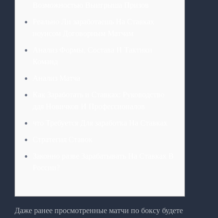
Возможностью Выигрыша Призов
Реально Ли заработаешь На Ставках
ноунсом Договорным Матчам
Анализ Формы, Состава И Тактики
Команд
Анализ Матча
Как Заработать и Ставках: Руководство
ддя Новичков И Профессионалов
что Требуется Для заработка На Ставках
Стратегия Ставок
Законно разве Зарабатывать На Ставках В
России?
Даже ранее просмотренные матчи по боксу будете