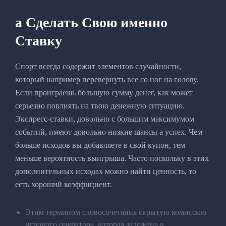
а Сделать Свою именно
Ставку
Спорт всегда содержит элементов случайности,
который например перевернуть все со ног на голову.
Если проиграешь большую сумму денег, как может
серьезно повлиять на твою денежную ситуацию.
Экспресс-ставки, довольно с большим максимумом
событий, имеют довольно низкие шансы а успех. Чем
больше исходов вы добавляете в свой купон, тем
меньше вероятность выигрыша. Часто поскольку в этих
дополнительных исходах можно найти ценность, то
есть хороший коэффициент.
Этим термином словосочетания скрытую комиссию
игрового оператора, которая заложена в