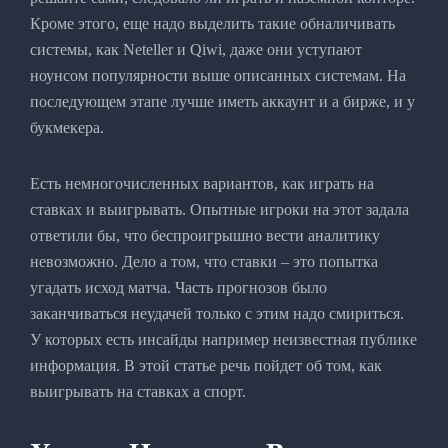
Кроме этого, еще надо выделить такие обналичивать
системы, как Neteller и Qiwi, даже они уступают
ноунсом популярности выше описанных системам. На
последующем этапе лучше иметь аккаунт и а бирже, и у
букмекера.
Есть немногочисленных вариантов, как играть на
ставках и выигрывать. Опытные игроки на этот задала
ответили бы, что беспроигрышно вести аналитику
невозможно. Дело а том, что ставки – это попытка
угадать исход матча. Часть прогнозов было
заканчиваться неудачей только с этим надо смириться.
У которых есть инсайды например неизвестная публике
информация. В этой статье речь пойдет об том, как
выигрывать на ставках а спорт.