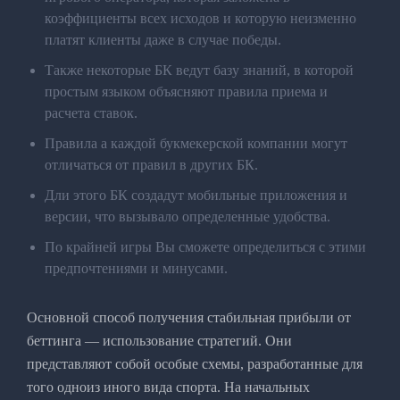
коэффициенты всех исходов и которую неизменно
платят клиенты даже в случае победы.
Также некоторые БК ведут базу знаний, в которой
простым языком объясняют правила приема и
расчета ставок.
Правила а каждой букмекерской компании могут
отличаться от правил в других БК.
Дли этого БК создадут мобильные приложения и
версии, что вызывало определенные удобства.
По крайней игры Вы сможете определиться с этими
предпочтениями и минусами.
Основной способ получения стабильная прибыли от
беттинга — использование стратегий. Они
представляют собой особые схемы, разработанные для
того одноиз иного вида спорта. На начальных