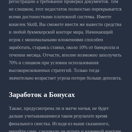
регистрацию а требование проверки документов. Тем
не слишком, этот недостаток полностью перекрывается
всеми достоинствами платежной системы. Имеете
кошелек Skrill, Вы сможете ввести же вывести средства
и любой букмекерской конторе мира. Начинающий
игрок с минимальными вложениями способен
заработать, стараясь ставки, около 10% от банкролла и
течении месяца. Отчасти, вполне возможно заполучить
70% и слишком при условии использования
высокорискованных стратегий. Только тогда
значительно возрастает угроза потери больше депозита.
Заработок а Бонусах
Также, предусмотрена ли и матче ничья, не будет
дальше учитывавшимися таком результате время
финального свистка. Исходя из выше сказанного,
решайте сами, следовало ли играть и наземной конторе.