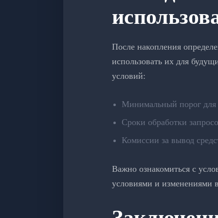
использов
После накопления определе
использовать их для будущ
условий:
Минимальный порог для 
Сроки обработки запросо
Комиссии за вывод средс
Важно ознакомиться с усло
условиями и изменениями в
Заключени