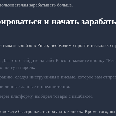
пользователям зарабатывать больше.
рироваться и начать зарабат
батывать кэшбэк в Pinco, необходимо пройти несколько п
 Для этого зайдите на сайт Pinco и нажмите кнопку “Рег
ю почту и пароль.
рацию, следуя инструкциям в письме, которое вам отправ
ав личные данные и предпочтения.
через платформу, выбирая товары с кэшбэком.
сможете быстро начать получать кэшбэк. Кроме того, вы