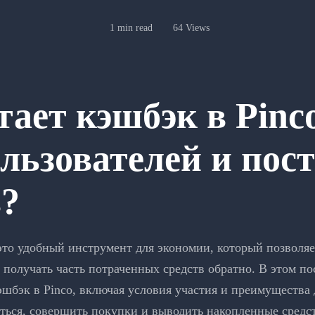
1 min read
64 Views
тает кэшбэк в Pinc
льзователей и пос
в?
это удобный инструмент для экономии, который позволяе
 получать часть потраченных средств обратно. В этом п
эшбэк в Pinco, включая условия участия и преимущества 
аться, совершить покупки и выводить накопленные средст