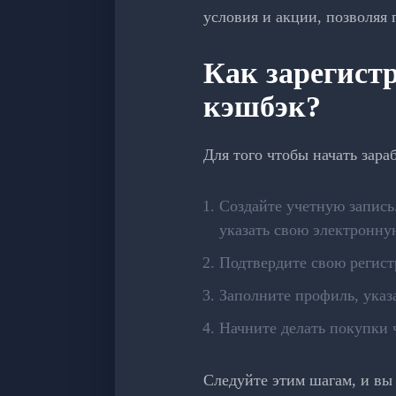
условия и акции, позволяя 
Как зарегист
кэшбэк?
Для того чтобы начать зара
Создайте учетную запись.
указать свою электронну
Подтвердите свою регист
Заполните профиль, указ
Начните делать покупки 
Следуйте этим шагам, и вы 