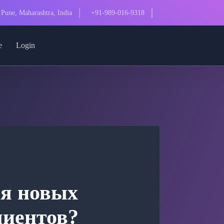
Pune, Maharashtra, India
+91-989-016-9318
e
Login
ля новых
лиентов?