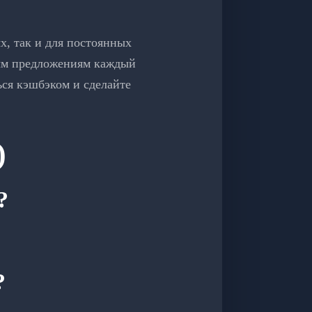
х, так и для постоянных
ным предложениям каждый
ься кэшбэком и сделайте
)
?
?