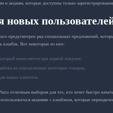
 и акциям, которые доступны только зарегистрированн
я новых пользователе
inco предусмотрен ряд специальных предложений, котор
ь кэшбэк. Вот некоторые из них:
оторый начисляется при первой покупке;
шбэка на определенные категории товаров;
ля новых клиентов.
nco отличным выбором для тех, кто хочет быстро начать
воспользоваться акциями с кэшбэком, которые периодиче