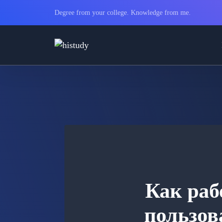
Degree from your college. Knowledge from me.
Как раб
пользов