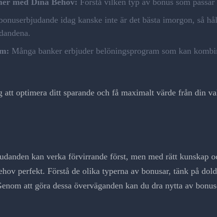
mer med Dina Behov:
Förstå vilken typ av bonus som passar d
bonuserbjudande idag kanske inte är det bästa imorgon, så hå
udandena.
am:
Många banker erbjuder belöningsprogram som kan kombin
ig att optimera ditt sparande och få maximalt värde från din v
danden kan verka förvirrande först, men med rätt kunskap och 
hov perfekt. Förstå de olika typerna av bonusar, tänk på dold
enom att göra dessa överväganden kan du dra nytta av bonus