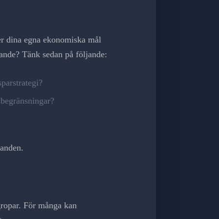
över dina egna ekonomiska mål
arande? Tänk sedan på följande:
parstrategi?
dsbegränsningar?
danden.
gropar. För många kan