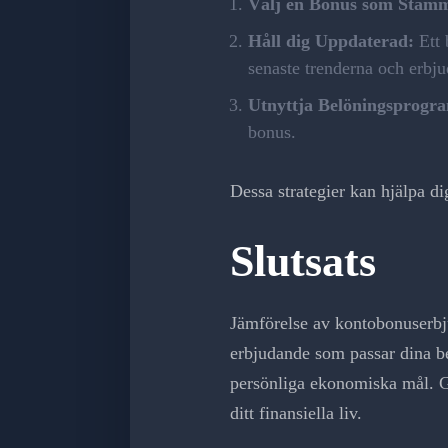
Välj en Bonus som Stäm
Håll dig Uppdaterad:
Ett 
senaste trenderna och erbj
Utnyttja Belöningsprogr
bonus.
Dessa strategier kan hjälpa d
Slutsats
Jämförelse av kontobonuserbju
erbjudande som passar dina be
persönliga ekonomiska mål. G
ditt finansiella liv.