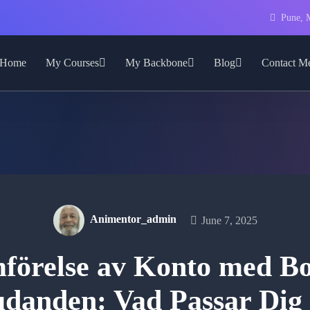
Pune, M
Home
My Courses
My Backbone
Blog
Contact M
Animentor_admin
June 7, 2025
förelse av Konto med B
danden: Vad Passar Dig