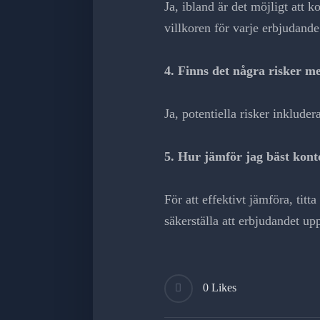
Ja, ibland är det möjligt att
villkoren för varje erbjudande
4. Finns det några risker 
Ja, potentiella risker inklude
5. Hur jämför jag bäst kon
För att effektivt jämföra, titta
säkerställa att erbjudandet up
0 Likes