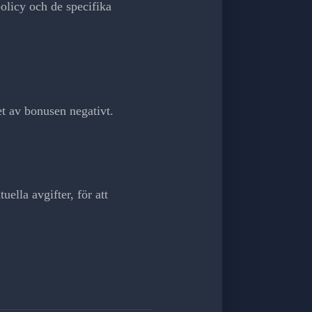
olicy och de specifika
et av bonusen negativt.
uella avgifter, för att