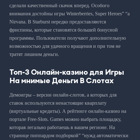
сделали качественный скачок вперед. Особого
внимания достойны игры Winterberries, Super Heroes” “а
Nirvana. В Starburst нередко предоставляются
фриспины, которые становятся большей бонусной
программы. Пользователи получают дополнительную
возможностью для удачного вращения и при том не
тратят лишним деньги.
Топ-3 Онлайн-казино для Игры
На мнимые Деньги В Слотах
Демоигры – версии онлайн-слотов, а которых для
ставок используются ненастоящие кварплату
(виртуальные кредиты). А рейтинге онлайн-казино на
портале Free-Slots. Games можно выбрать площадку,
которая легально работаешь в вашем регионе. На
странице пиппардом подборкой” “нужд автоматически