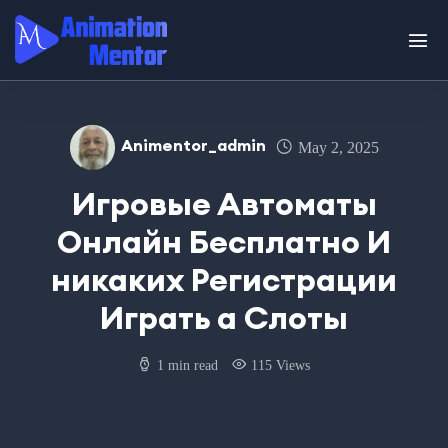
Animentor_admin
May 2, 2025
Игровые Автоматы
Онлайн Бесплатно И
никаких Регистрации
Играть а Слоты
1 min read
115 Views