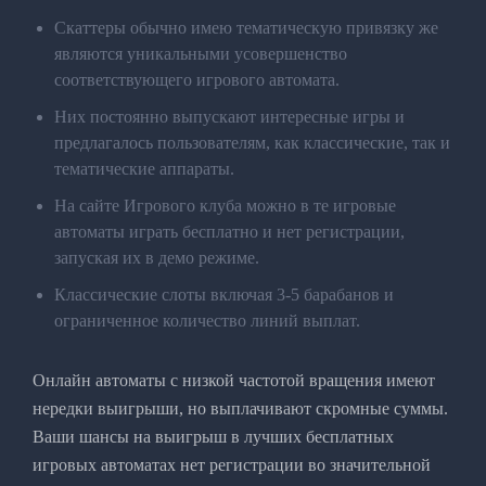
Скаттеры обычно имею тематическую привязку же
являются уникальными усовершенство
соответствующего игрового автомата.
Них постоянно выпускают интересные игры и
предлагалось пользователям, как классические, так и
тематические аппараты.
На сайте Игрового клуба можно в те игровые
автоматы играть бесплатно и нет регистрации,
запуская их в демо режиме.
Классические слоты включая 3-5 барабанов и
ограниченное количество линий выплат.
Онлайн автоматы с низкой частотой вращения имеют
нередки выигрыши, но выплачивают скромные суммы.
Ваши шансы на выигрыш в лучших бесплатных
игровых автоматах нет регистрации во значительной