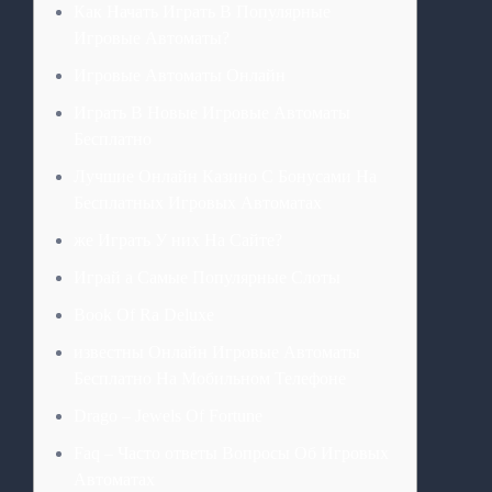
Как Начать Играть В Популярные
Игровые Автоматы?
Игровые Автоматы Онлайн
Играть В Новые Игровые Автоматы
Бесплатно
Лучшие Онлайн Казино С Бонусами На
Бесплатных Игровых Автоматах
же Играть У них На Сайте?
Играй а Самые Популярные Слоты
Book Of Ra Deluxe
известны Онлайн Игровые Автоматы
Бесплатно На Мобильном Телефоне
Drago – Jewels Of Fortune
Faq – Часто ответы Вопросы Об Игровых
Автоматах