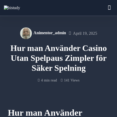
Animentor_admin
April 19, 2025
Hur man Använder Casino
Utan Spelpaus Zimpler för
Säker Spelning
4 min read
141 Views
Hur man Använder