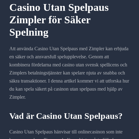
Casino Utan Spelpaus
Zimpler för Säker
Spelning
Att använda Casino Utan Spelpaus med Zimpler kan erbjuda
en säker och ansvarsfull spelupplevelse. Genom att
kombinera fördelarna med casino utan svensk spellicens och
Zimplers betalningstjänster kan spelare njuta av snabba och
säkra transaktioner. I denna artikel kommer vi att utforska hur
du kan spela säkert på casinon utan spelpaus med hjälp av
Zimpler.
Vad är Casino Utan Spelpaus?
Casino Utan Spelpaus hänvisar till onlinecasinon som inte