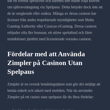
har en svensk spellicens och därmed inte måste följa kraven
om självavstängning via Spelpaus. Detta betyder dock inte att
de är oreglerade eller osäkra. Många av dessa casinon har
licenser från andra respekterade myndigheter som Malta
Gaming Authority eller Curacao eGaming. Dessa casinon
erbjuder ofta fler bonusar, ett större spelutbud och färre
restriktioner jämfört med licensierade svenska casinon.
Fördelar med att Använda
Zimpler på Casinon Utan
Spelpaus
Zimpler är en svensk betalningstjänst som gör det möjligt att
betala enkelt och säkert med mobilen. När du använder
Zimpler på ett casino utan spelpaus får du flera fördelar: