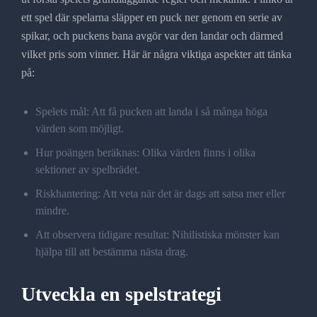
ett spel där spelarna släpper en puck ner genom en serie av
spikar, och puckens bana avgör var den landar och därmed
vilket pris som vinner. Här är några viktiga aspekter att tänka
på:
Spelets mål: Att få pucken att landa i så många höga
värden som möjligt.
Hur poängen beräknas: Olika värden finns i olika
sektioner av spelbrädet.
Riskhantering: Att veta när det är dags att satsa mer eller
mindre.
Att observera tidigare resultat: Nihilistiska mönster kan
hjälpa till att bestämma nästa drag.
Utveckla en spelstrategi