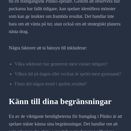
bli en framgångsrik Plinko-spelare. Genom att observera hur
puckarna har fallit tidigare, kan spelare identifiera mönster
som kan ge insikter om framtida resultat. Det handlar inte
bara om att vänta på tur, utan också om att strategiskt planera
nästa drag.
Några faktorer att ta hänsyn till inkluderar:
Vilka sektioner har genererat mest vinster tidigare?
Vilken tid på dagen eller veckan är spelet mest gynnsamt?
Finns det någon trend i spelets resultat?
Känn till dina begränsningar
En av de viktigaste hemligheterna för framgång i Plinko är att
spelare måste känna sina begränsningar. Det handlar om att