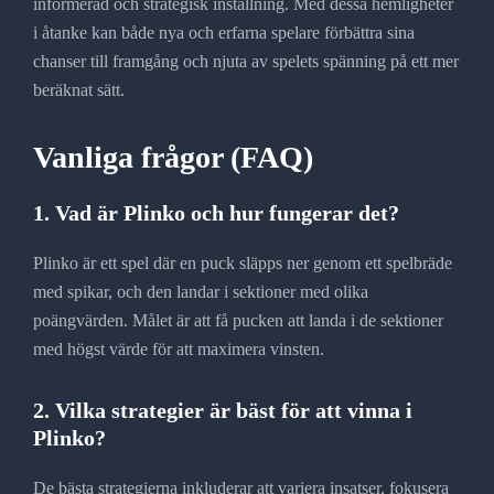
informerad och strategisk inställning. Med dessa hemligheter
i åtanke kan både nya och erfarna spelare förbättra sina
chanser till framgång och njuta av spelets spänning på ett mer
beräknat sätt.
Vanliga frågor (FAQ)
1. Vad är Plinko och hur fungerar det?
Plinko är ett spel där en puck släpps ner genom ett spelbräde
med spikar, och den landar i sektioner med olika
poängvärden. Målet är att få pucken att landa i de sektioner
med högst värde för att maximera vinsten.
2. Vilka strategier är bäst för att vinna i
Plinko?
De bästa strategierna inkluderar att variera insatser, fokusera