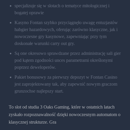
specjalizuje się w slotach o tematyce mitologicznej i
bogatej oprawie
Kasyno Fontan szybko przyciągnęło uwagę entuzjastów
habgier hazardowych, oferując zarówno klasyczne, jak i
nowoczesne gry kasynowe, zapewniając przy tym
doskonałe warunki carry out gry.
Są one okresowo sprawdzane przez administrację sali gier
pod kątem zgodności unces parametrami określonymi
poprzez deweloperów.
Pakiet bonusowy za pierwszy depozyt w Fontan Casino
jest zaprojektowany tak, aby zapewnić nowym graczom
grunzochse najlepszy start.
To slot od studia 3 Oaks Gaming, które w ostatnich latach
zyskało rozpoznawalność dzięki nowoczesnym automatom o
klasycznej strukturze. Gra