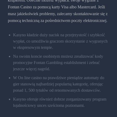
krupierem. Obecnie możesz wypłacić swoje wygrane z
Fontan Casino za pomocą karty Visa albo Mastercard. Jeśli
masz jakiekolwiek problemy, zalecamy skontaktowanie się z
pomocą techniczną za pośrednictwem poczty elektronicznej.
Kasyno kładzie duży nacisk na przejrzystość i szybkość
wypłat, co umożliwia graczom skorzystanie z wygranych
w ekspresowym tempie.
Na swoim koncie osobistym możesz zrealizować kody
promocyjne Fontan Gambling establishment i zebrać
jeszcze więcej nagród.
W On line casino na prawdziwe pieniądze automaty do
gier stanowią najbardziej popularną kategorię, oferując
ponad 1, 500 tytułów od renomowanych dostawców.
Kasyno oferuje również dobrze zorganizowany program
lojalnościowy unces sześcioma poziomami.