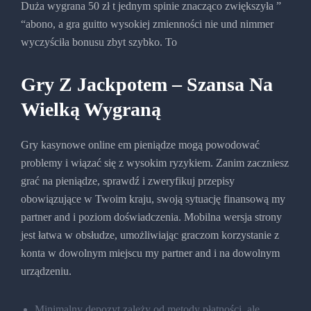
Duża wygrana 50 zł t jednym spinie znacząco zwiększyła ”
“abono, a gra guitto wysokiej zmienności nie und nimmer
wyczyściła bonusu zbyt szybko. To
Gry Z Jackpotem – Szansa Na
Wielką Wygraną
Gry kasynowe online em pieniądze mogą powodować
problemy i wiązać się z wysokim ryzykiem. Zanim zaczniesz
grać na pieniądze, sprawdź i zweryfikuj przepisy
obowiązujące w Twoim kraju, swoją sytuację finansową my
partner and i poziom doświadczenia. Mobilna wersja strony
jest łatwa w obsłudze, umożliwiając graczom korzystanie z
konta w dowolnym miejscu my partner and i na dowolnym
urządzeniu.
Minimalny depozyt zależy od metody płatności, ale