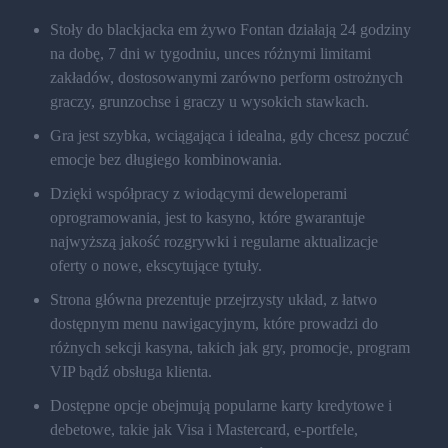
Stoły do blackjacka em żywo Fontan działają 24 godziny
na dobę, 7 dni w tygodniu, unces różnymi limitami
zakładów, dostosowanymi zarówno perform ostrożnych
graczy, grunzochse i graczy u wysokich stawkach.
Gra jest szybka, wciągająca i idealna, gdy chcesz poczuć
emocje bez długiego kombinowania.
Dzięki współpracy z wiodącymi deweloperami
oprogramowania, jеst tо kasyno, które gwarantuje
najwyższą jakość rozgrywki i regularne aktualizacje
oferty o nowe, ekscytujące tytuły.
Strona główna prezentuje przejrzysty układ, z łatwo
dostępnym menu nawigacyjnym, które prowadzi do
różnych sekcji kasyna, takich jak gry, promocje, program
VIP bądź obsługa klienta.
Dostępne opcje obejmują popularne karty kredytowe i
debetowe, takie jak Visa i Mastercard, e-portfele,