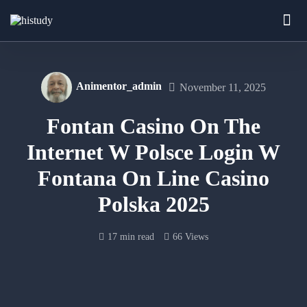
Animentor_admin
November 11, 2025
Fontan Casino On The
Internet W Polsce Login W
Fontana On Line Casino
Polska 2025
17 min read
66 Views