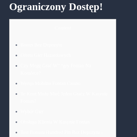
Ograniczony Dostęp!
Content
Bonus Bez Depozytu
Oferta Gier Hazardowych
Czy Mogę Grać W” “gry Fontan Na
Komórce?
Wersja Mobilna Fontan Casino
Ile Kont Może Mieć Jeden Gracz W Kasynie
Fontan?
Wybór Gier
Obsługa Klienta W Kasynie Fontan
Test Bonusu Hundred Pln Bez Depozytu –