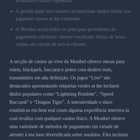
Brasileiro e muito cependant.
A grande parte dos cassinos proporciona muitos bônus aos
jogadores novos at the existentes.
A Mostbet aceita todos os principais provedores de
pagamento electronic oferece excelentes bônus de boas-
vindas em virtude de novos clientes.
A secção de casino ao vivo da Mostbet oferece mesas para
roleta, blackjack, baccarat e poker com dealers reais,
transmitidos em alta definição. Os jogos “Live” são
destacados apresentando etiquetas verdes at the incluem
títulos populares como “Lightning Roulette”, “Speed
Baccarat” e “Dragon Tiger”. A interatividade e since
estatísticas em beat real criam alguma experiência imersiva la
cual rivaliza com qualquer casino físico. A Mostbet oferece
uma variedade de métodos de pagamento em virtude de
atender à tua base diversificada sobre usuários. Eles incluem