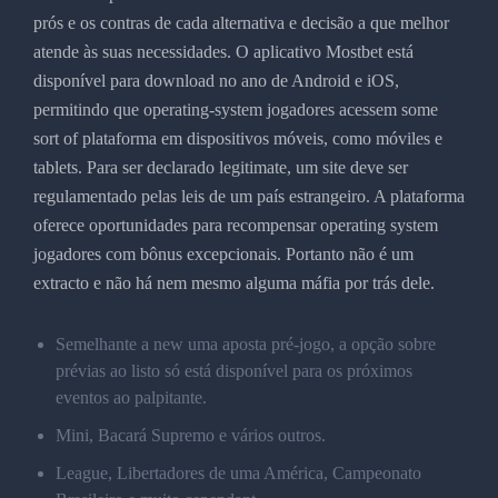
prós e os contras de cada alternativa e decisão a que melhor
atende às suas necessidades. O aplicativo Mostbet está
disponível para download no ano de Android e iOS,
permitindo que operating-system jogadores acessem some
sort of plataforma em dispositivos móveis, como móviles e
tablets. Para ser declarado legitimate, um site deve ser
regulamentado pelas leis de um país estrangeiro. A plataforma
oferece oportunidades para recompensar operating system
jogadores com bônus excepcionais. Portanto não é um
extracto e não há nem mesmo alguma máfia por trás dele.
Semelhante a new uma aposta pré-jogo, a opção sobre
prévias ao listo só está disponível para os próximos
eventos ao palpitante.
Mini, Bacará Supremo e vários outros.
League, Libertadores de uma América, Campeonato