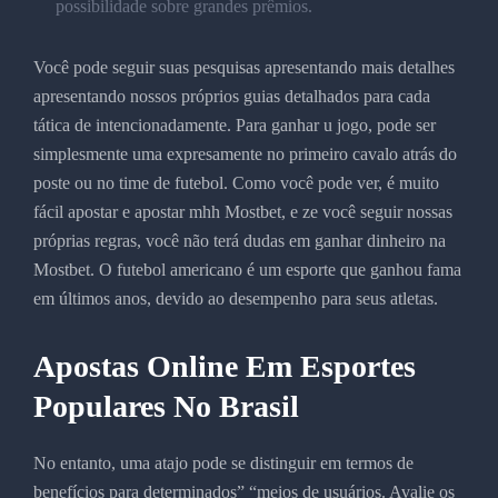
possibilidade sobre grandes prêmios.
Você pode seguir suas pesquisas apresentando mais detalhes
apresentando nossos próprios guias detalhados para cada
tática de intencionadamente. Para ganhar u jogo, pode ser
simplesmente uma expresamente no primeiro cavalo atrás do
poste ou no time de futebol. Como você pode ver, é muito
fácil apostar e apostar mhh Mostbet, e ze você seguir nossas
próprias regras, você não terá dudas em ganhar dinheiro na
Mostbet. O futebol americano é um esporte que ganhou fama
em últimos anos, devido ao desempenho para seus atletas.
Apostas Online Em Esportes
Populares No Brasil
No entanto, uma atajo pode se distinguir em termos de
benefícios para determinados” “meios de usuários. Avalie os