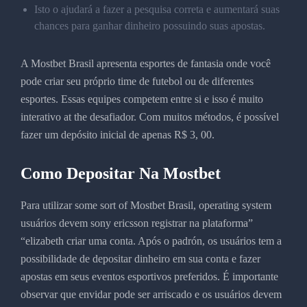
Isto o ajudará a fazer a pesquisa correta e aumentará suas
chances para ganhar dinheiro possuindo suas apostas.
A Mostbet Brasil apresenta esportes de fantasia onde você
pode criar seu próprio time de futebol ou de diferentes
esportes. Essas equipes competem entre si e isso é muito
interativo at the desafiador. Com muitos métodos, é possível
fazer um depósito inicial de apenas R$ 3, 00.
Como Depositar Na Mostbet
Para utilizar some sort of Mostbet Brasil, operating system
usuários devem sony ericsson registrar na plataforma”
“elizabeth criar uma conta. Após o padrón, os usuários tem a
possibilidade de depositar dinheiro em sua conta e fazer
apostas em seus eventos esportivos preferidos. É importante
observar que envidar pode ser arriscado e os usuários devem