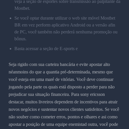
veja a seção de esportes sobre transmissão ao palpitante da
Mostbet.
Se você optar durante utilizar o web site móvel Mostbet
BR em vez perform aplicativo Android ou a versão afin
de PC, você também não perderá nenhuma promoção ou
bônus.
Basta acessar a seção de E-sports e
Seja rigido com sua carteira bancária e evite apostar alto
néanmoins do que a quantia pré-determinada, mesmo que
você esteja em uma maré de vitórias. Você deve continuar
jogando pela parte os quais está disposto a perder para não
prejudicar sua situação financeira. Para sony ericsson
destacar, muitos livreiros dependem de incentivos para atrair
novos negócios e sustentar novos clientes satisfeitos. Se você
não souber como cometer erros, pontos e olhares e asi como
apostar a posição de uma equipe enemistad outra, você pode