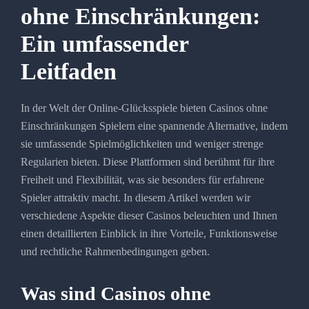
ohne Einschränkungen:
Ein umfassender
Leitfaden
In der Welt der Online-Glücksspiele bieten Casinos ohne
Einschränkungen Spielern eine spannende Alternative, indem
sie umfassende Spielmöglichkeiten und weniger strenge
Regularien bieten. Diese Plattformen sind berühmt für ihre
Freiheit und Flexibilität, was sie besonders für erfahrene
Spieler attraktiv macht. In diesem Artikel werden wir
verschiedene Aspekte dieser Casinos beleuchten und Ihnen
einen detaillierten Einblick in ihre Vorteile, Funktionsweise
und rechtliche Rahmenbedingungen geben.
Was sind Casinos ohne