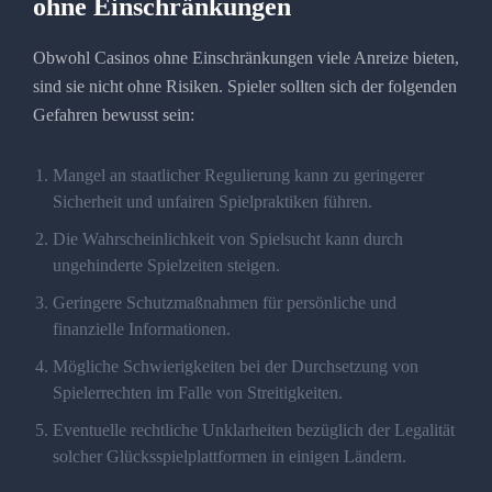
ohne Einschränkungen
Obwohl Casinos ohne Einschränkungen viele Anreize bieten,
sind sie nicht ohne Risiken. Spieler sollten sich der folgenden
Gefahren bewusst sein:
Mangel an staatlicher Regulierung kann zu geringerer
Sicherheit und unfairen Spielpraktiken führen.
Die Wahrscheinlichkeit von Spielsucht kann durch
ungehinderte Spielzeiten steigen.
Geringere Schutzmaßnahmen für persönliche und
finanzielle Informationen.
Mögliche Schwierigkeiten bei der Durchsetzung von
Spielerrechten im Falle von Streitigkeiten.
Eventuelle rechtliche Unklarheiten bezüglich der Legalität
solcher Glücksspielplattformen in einigen Ländern.