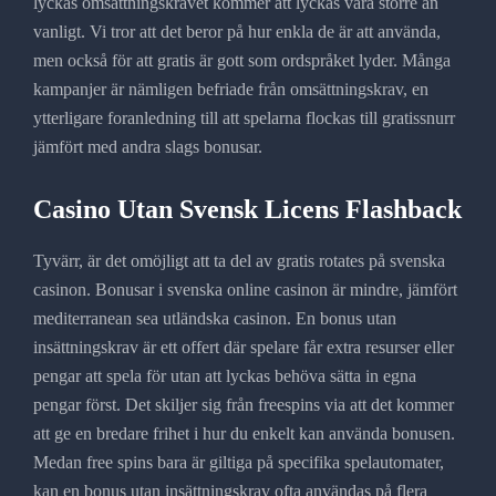
lyckas omsättningskravet kommer att lyckas vara större än
vanligt. Vi tror att det beror på hur enkla de är att använda,
men också för att gratis är gott som ordspråket lyder. Många
kampanjer är nämligen befriade från omsättningskrav, en
ytterligare foranledning till att spelarna flockas till gratissnurr
jämfört med andra slags bonusar.
Casino Utan Svensk Licens Flashback
Tyvärr, är det omöjligt att ta del av gratis rotates på svenska
casinon. Bonusar i svenska online casinon är mindre, jämfört
mediterranean sea utländska casinon. En bonus utan
insättningskrav är ett offert där spelare får extra resurser eller
pengar att spela för utan att lyckas behöva sätta in egna
pengar först. Det skiljer sig från freespins via att det kommer
att ge en bredare frihet i hur du enkelt kan använda bonusen.
Medan free spins bara är giltiga på specifika spelautomater,
kan en bonus utan insättningskrav ofta användas på flera