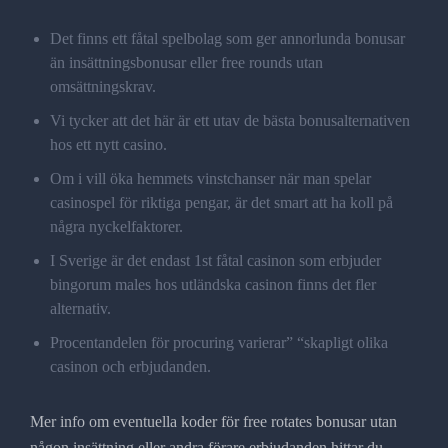
Det finns ett fåtal spelbolag som ger annorlunda bonusar
än insättningsbonusar eller free rounds utan
omsättningskrav.
Vi tycker att det här är ett utav de bästa bonusalternativen
hos ett nytt casino.
Om i vill öka hemmets vinstchanser när man spelar
casinospel för riktiga pengar, är det smart att ha koll på
några nyckelfaktorer.
I Sverige är det endast 1st fåtal casinon som erbjuder
bingorum males hos utländska casinon finns det fler
alternativ.
Procentandelen för procuring varierar” “skapligt olika
casinon och erbjudanden.
Mer info om eventuella koder för free rotates bonusar utan
någon insättning eller andra förare erbjudanden hittar du