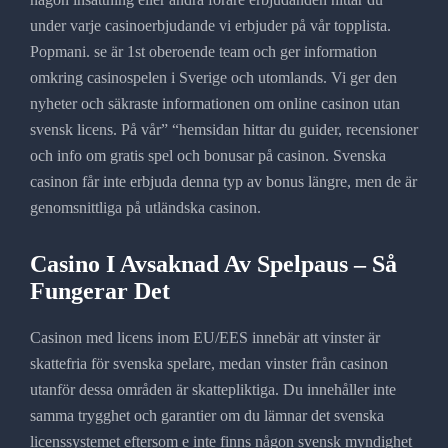
under varje casinoerbjudande vi erbjuder på vår topplista.
Popmani. se är 1st oberoende team och ger information
omkring casinospelen i Sverige och utomlands. Vi ger den
nyheter och säkraste informationen om online casinon utan
svensk licens. På vår” “hemsidan hittar du guider, recensioner
och info om gratis spel och bonusar på casinon. Svenska
casinon får inte erbjuda denna typ av bonus längre, men de är
genomsnittliga på utländska casinon.
Casino I Avsaknad Av Spelpaus – Så
Fungerar Det
Casinon med licens inom EU/EES innebär att vinster är
skattefria för svenska spelare, medan vinster från casinon
utanför dessa områden är skattepliktiga. Du innehåller inte
samma trygghet och garantier om du lämnar det svenska
licenssystemet eftersom e inte finns någon svensk myndighet