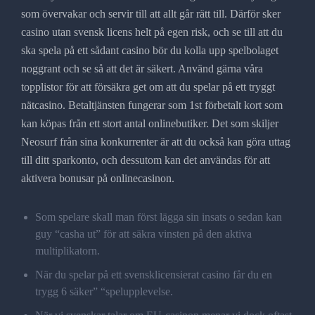
som övervakar och servir till att allt går rätt till. Därför sker
casino utan svensk licens helt på egen risk, och se till att du
ska spela på ett sådant casino bör du kolla upp spelbolaget
noggrant och se så att det är säkert. Använd gärna våra
topplistor för att försäkra get om att du spelar på ett tryggt
nätcasino. Betaltjänsten fungerar som 1st förbetalt kort som
kan köpas från ett stort antal onlinebutiker. Det som skiljer
Neosurf från sina konkurrenter är att du också kan göra uttag
till ditt sparkonto, och dessutom kan det användas för att
aktivera bonusar på onlinecasinon.
Som spelare skall man först lägga sin insats o sedan kan
guy “casha ut” för att säkra vinsten på den aktiva
multiplikatorn.
När du spelar på ett svensklicensierat casino får du en
trygg 6 säker” “spelupplevelse.