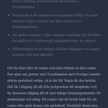
(KSA) utfärdar och övervakar spellicenser i
Nederländerna.
Framförallt är de samlare som uppskattar Shiba Inu adult
men hos krypto casinon kan den existera som
betalningsmetod.
Att spelen kommer i olika varianter samtidigt och det finns
kul grafik och chattrum gör spelupplevelsen än roligare.
Målsättningen är att erbjuda skalbara lösningar och smarta
kontrakt med hög säkerhet.
Om du letar efter ett casino som kan erbjuda on line casino
free spins my partner and i kombination med Sveriges kanske
största spelutbud online, så är det Mr Vegas du ska besöka.
Här får i tillgång till allt från jackpotslots till skraplotter och
får dessutom tillgång till ett stort taltegn betalningsmetoder för
insättningar och uttag. Ett casino värt ett besök både för sin
casino free spins bonus och spelutbud. Nedanför denna text