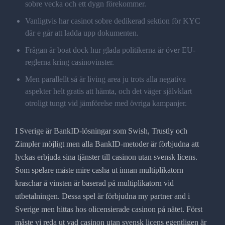
sobre vecka och ett dygn förekommer.
Vanligtvis har casinot sobre dedikerad sektion för KYC
där e går att ladda upp dokumenten.
Frågan är boat dock hur glada politikerna är över EU-
reglerna kring casinovinster.
Men parallellt så är living area ju trots alla negativa
aspekter helt gratis att hämta, och det väger självklart
otroligt tungt vid jämförelse med övriga kampanjer.
I Sverige är BankID-lösningar som Swish, Trustly och
Zimpler möjligt men alla BankID-metoder är förbjudna att
lyckas erbjuda sina tjänster till casinon utan svensk licens.
Som spelare måste mire casha ut innan multiplikatorn
kraschar å vinsten är baserad på multiplikatorn vid
utbetalningen. Dessa spel är förbjudna my partner and i
Sverige men hittas hos olicensierade casinon på nätet. Först
måste vi reda ut vad casinon utan svensk licens egentligen är