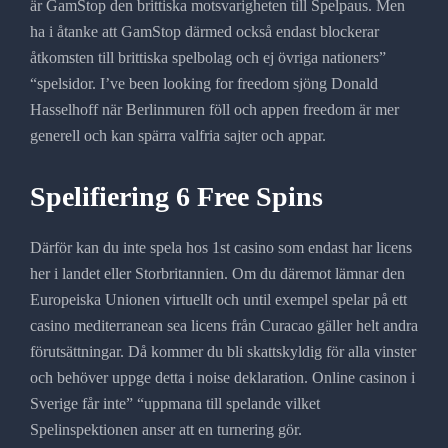
är GamStop den brittiska motsvarigheten till Spelpaus. Men
ha i åtanke att GamStop därmed också endast blockerar
åtkomsten till brittiska spelbolag och ej övriga nationers”
“spelsidor. I’ve been looking for freedom sjöng Donald
Hasselhoff när Berlinmuren föll och appen freedom är mer
generell och kan spärra valfria sajter och appar.
Spelifiering 6 Free Spins
Därför kan du inte spela hos 1st casino som endast har licens
her i landet eller Storbritannien. Om du däremot lämnar den
Europeiska Unionen virtuellt och until exempel spelar på ett
casino mediterranean sea licens från Curacao gäller helt andra
förutsättningar. Då kommer du bli skattskyldig för alla vinster
och behöver uppge detta i noise deklaration. Online casinon i
Sverige får inte” “uppmana till spelande vilket
Spelinspektionen anser att en turnering gör.