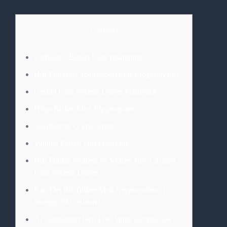
Content
Fördelar – Bonus Utan Insättning:
Hur Fungerar Spelblockerande Programvara?
Casino Utan Svensk Licens Flashback
Höga Risker Med Vip-program
Spelifiering O Free Spins
Vanliga Frågor Om Freespins
Hur Funkar Skatten På Vinster Hos Casinon
Utan Svensk Licens?
Kan Det Bli Tillåtet Med Kryptovalutor I
Sverige På Casinon?
Är Gratissnurr Och Free Spins Samma Sak?