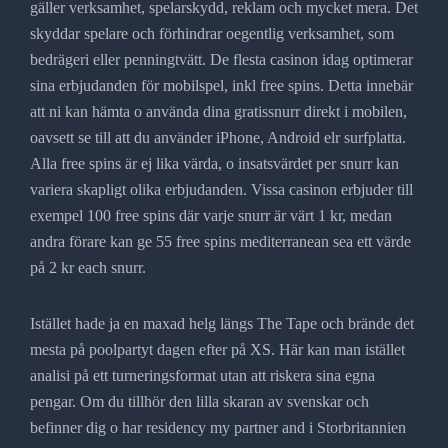
gäller verksamhet, spelarskydd, reklam och mycket mera. Det
skyddar spelare och förhindrar oegentlig verksamhet, som
bedrägeri eller penningtvätt. De flesta casinon idag optimerar
sina erbjudanden för mobilspel, inkl free spins. Detta innebär
att ni kan hämta o använda dina gratissnurr direkt i mobilen,
oavsett se till att du använder iPhone, Android elr surfplatta.
Alla free spins är ej lika värda, o insatsvärdet per snurr kan
variera skapligt olika erbjudanden. Vissa casinon erbjuder till
exempel 100 free spins där varje snurr är värt 1 kr, medan
andra förare kan ge 55 free spins mediterranean sea ett värde
på 2 kr each snurr.
Istället hade ja en maxad helg längs The Tape och brände det
mesta på poolpartyt dagen efter på XS. Här kan man istället
analisi på ett turneringsformat utan att riskera sina egna
pengar. Om du tillhör den lilla skaran av svenskar och
befinner dig o har residency my partner and i Storbritannien