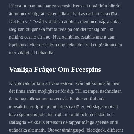
Eftersom man inte har en svensk licens att utgå ifrån blir det
ännu mer viktigt att säkerställa att lyckas casinot är seriöst.
Det kan va” “svårt vid första anblick, men med några enkla
steg kan du ganska fort ta reda på om det rör sig om 1st
pålitligt casino elr inte. Nya gambling establishment utan
Spelpaus dyker dessutom upp hela tiden vilket gör ämnet än
mer viktigt att behandla.
Vanliga Frågor Om Freespins
Kryptovalutor kmr att vara extremt svårt att komma åt men
det finns andra möjligheter för dig. Till exempel nachrichten
de tvingat allesammans svenska banker att förbjuda
transaktioner right up until dessa aktörer. Förslaget mot att
häva spelmonopolet har right up until och med stöd hos
statsägda Veikkaus eftersom de tappar många spelare until
utländska alternativ. Utöver tärningsspel, blackjack, different