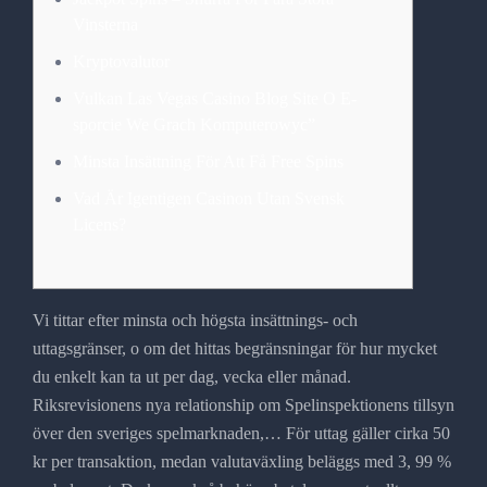
Vinsterna
Kryptovalutor
Vulkan Las Vegas Casino Blog Site O E-
sporcie We Grach Komputerowyc”
Minsta Insättning För Att Få Free Spins
Vad Är Igentigen Casinon Utan Svensk
Licens?
Vi tittar efter minsta och högsta insättnings- och
uttagsgränser, o om det hittas begränsningar för hur mycket
du enkelt kan ta ut per dag, vecka eller månad.
Riksrevisionens nya relationship om Spelinspektionens tillsyn
över den sveriges spelmarknaden,… För uttag gäller cirka 50
kr per transaktion, medan valutaväxling beläggs med 3, 99 %