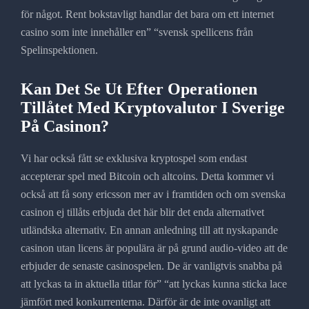
för något. Rent bokstavligt handlar det bara om ett internet
casino som inte innehåller en” “svensk spellicens från
Spelinspektionen.
Kan Det Se Ut Efter Operationen
Tillåtet Med Kryptovalutor I Sverige
På Casinon?
Vi har också fått se exklusiva kryptospel som endast
accepterar spel med Bitcoin och altcoins. Detta kommer vi
också att få sony ericsson mer av i framtiden och om svenska
casinon ej tillåts erbjuda det här blir det enda alternativet
utländska alternativ. En annan anledning till att nyskapande
casinon utan licens är populära är på grund audio-video att de
erbjuder de senaste casinospelen. De är vanligtvis snabba på
att lyckas ta in aktuella titlar för” “att lyckas kunna sticka lace
jämfört med konkurrenterna. Därför är de inte ovanligt att