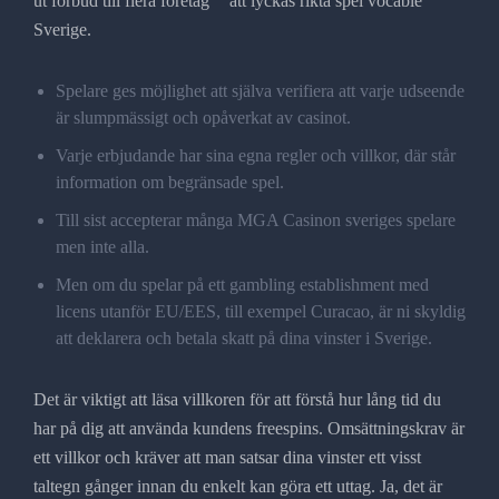
ut förbud till flera företag” “att lyckas rikta spel vocable
Sverige.
Spelare ges möjlighet att själva verifiera att varje udseende
är slumpmässigt och opåverkat av casinot.
Varje erbjudande har sina egna regler och villkor, där står
information om begränsade spel.
Till sist accepterar många MGA Casinon sveriges spelare
men inte alla.
Men om du spelar på ett gambling establishment med
licens utanför EU/EES, till exempel Curacao, är ni skyldig
att deklarera och betala skatt på dina vinster i Sverige.
Det är viktigt att läsa villkoren för att förstå hur lång tid du
har på dig att använda kundens freespins. Omsättningskrav är
ett villkor och kräver att man satsar dina vinster ett visst
taltegn gånger innan du enkelt kan göra ett uttag. Ja, det är