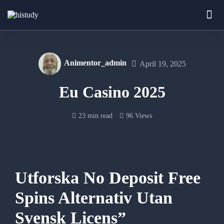
Animentor_admin
April 19, 2025
Eu Casino 2025
23 min read
96 Views
Utforska No Deposit Free
Spins Alternativ Utan
Svensk Licens”