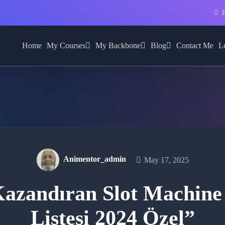
P
Home
My Courses
My Backbone
Blog
Contact Me
L
Animentor_admin
May 17, 2025
azandıran Slot Machine
Listesi 2024 Özel”