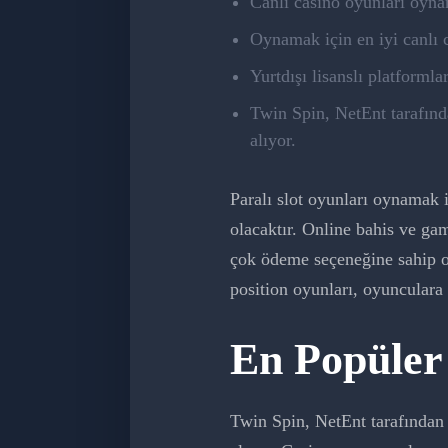
Canlı casino oyunları oyna
Oynamak için en iyi canlı 
Yurtdışı lisanslı platforml
Twin Spin, NetEnt tarafında
alıyor.
Paralı slot oyunları oynamak 
olacaktır. Online bahis ve ga
çok ödeme seçeneğine sahip ol
position oyunları, oyunculara
En Popüler
Twin Spin, NetEnt tarafından g