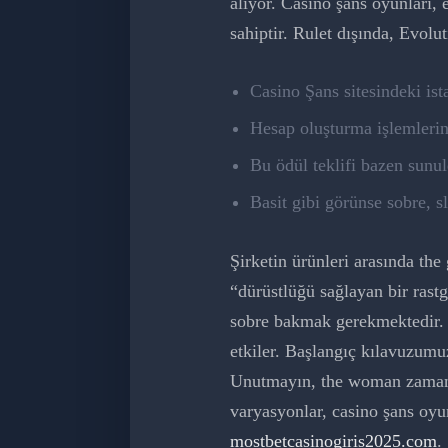
alıyor. Casino şans oyunları,
sahiptir. Rulet dışında, Evol
Casino Şans sitesindeki ista
Hesap oluşturma işlemlerini
Bu ödül teklifi bazen sunu
Basit gibi görünse sobre, s
Şirketin ürünleri arasında the
“dürüstlüğü sağlayan bir rastg
sobre bakmak gerekmektedir.
etkiler. Başlangıç kılavuzumu
Unutmayın, the woman zaman s
varyasyonlar, casino şans oyun
mostbetcasinogiris2025.com
.