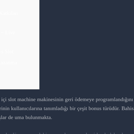
atkıları
 – Live
s Slot
Kazanma
içi slot machine makinesinin geri ödemeye programlandığını 
rinin kullanıcılarına tanımladığı bir çeşit bonus türüdür. Bahis
ışlar de uma bulunmakta.