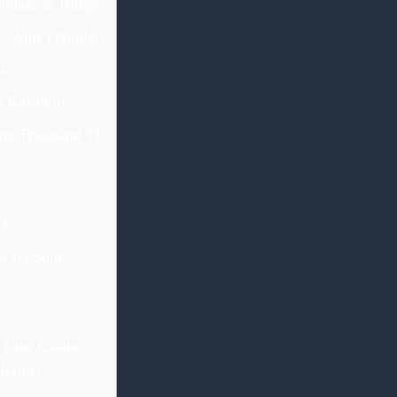
e Poker & Bingo
 – Stay Oyunlar
i
 Kazanılır
One Thousand Tl
r?
e Iyi Şans
 Line Casino
lerdir?