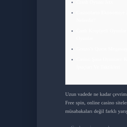
Crash Oyunu Jetx
Casinoların Ekonomiye K
Nelerdir?
Canlı Krupiyeli Oyunlar
Oyunlar
Gonzo’s Quest Megaway
Casino Şans Oyunları: 
İpuçları Ve Taktikleri
Uzun vadede ne kadar çevrim 
Free spin, online casino sitele
müsabakaları değil farklı yar