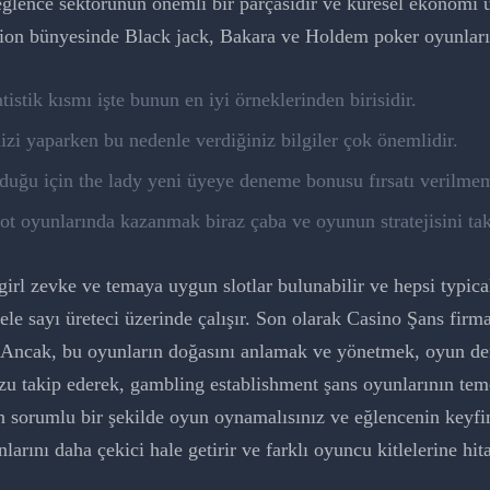
 eğlence sektörünün önemli bir parçasıdır ve küresel ekonomi 
ution bünyesinde Black jack, Bakara ve Holdem poker oyunları 
tistik kısmı işte bunun en iyi örneklerinden birisidir.
zi yaparken bu nedenle verdiğiniz bilgiler çok önemlidir.
lduğu için the lady yeni üyeye deneme bonusu fırsatı verilmem
lot oyunlarında kazanmak biraz çaba ve oyunun stratejisini tak
 girl zevke ve temaya uygun slotlar bulunabilir ve hepsi typi
ele sayı üreteci üzerinde çalışır. Son olarak Casino Şans firma
 Ancak, bu oyunların doğasını anlamak ve yönetmek, oyun d
zu takip ederek, gambling establishment şans oyunlarının teme
orumlu bir şekilde oyun oynamalısınız ve eğlencenin keyfini
larını daha çekici hale getirir ve farklı oyuncu kitlelerine hit