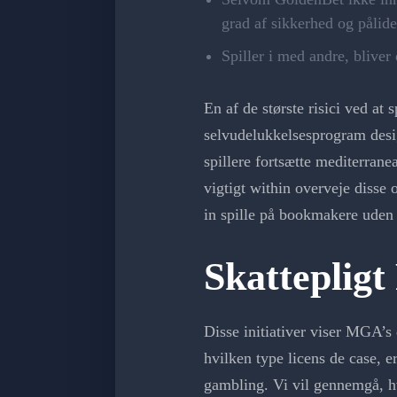
grad af sikkerhed og pålide
Spiller i med andre, blive
En af de største risici ved a
selvudelukkelsesprogram desi
spillere fortsætte mediterrane
vigtigt within overveje disse 
in spille på bookmakere uden d
Skattepligt
Disse initiativer viser MGA’s
hvilken type licens de case, er
gambling. Vi vil gennemgå, hv