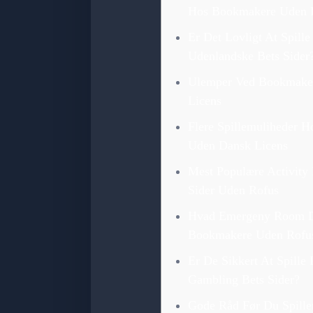
Hos Bookmakere Uden 
Er Det Lovligt At Spille
Udenlandske Bets Sider
Ulemper Ved Bookmake
Licens
Flere Spillemuliheder 
Uden Dansk Licens
Mest Populære Activity 
Sider Uden Rofus
Hvad Emergeny Room D
Bookmakere Uden Rofu
Er De Sikkert At Spille
Gambling Bets Sider?
Gode Råd Før Du Spille