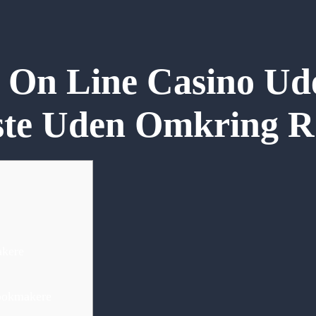
& On Line Casino Ud
ste Uden Omkring R
kere
ookmakere