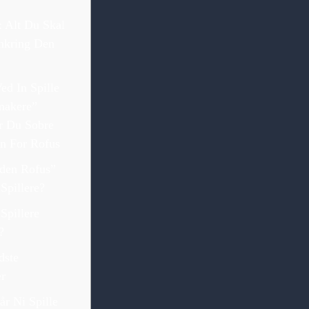
 Alt Du Skal
kring Den
d In Spille
makere”
r Du Sobre
n For Rofus
den Rofus”
Spillere?
Spillere
?
dste
r
r Ni Spille