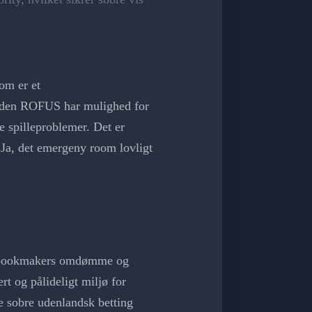
om er et
. Uden ROFUS har mulighed for
le spilleproblemer. Det er
. Ja, det emergeny room lovligt
 En bookmakers omdømme og
ert og pålideligt miljø for
e sobre udenlandsk betting