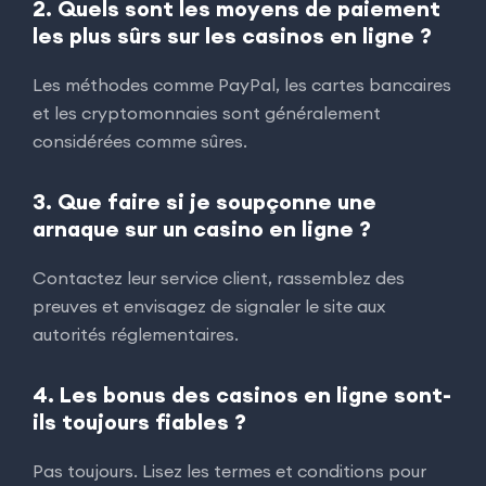
2. Quels sont les moyens de paiement
les plus sûrs sur les casinos en ligne ?
Les méthodes comme PayPal, les cartes bancaires
et les cryptomonnaies sont généralement
considérées comme sûres.
3. Que faire si je soupçonne une
arnaque sur un casino en ligne ?
Contactez leur service client, rassemblez des
preuves et envisagez de signaler le site aux
autorités réglementaires.
4. Les bonus des casinos en ligne sont-
ils toujours fiables ?
Pas toujours. Lisez les termes et conditions pour