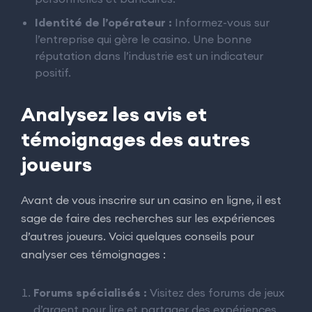
Identité de l’opérateur :
Informez-vous sur
l’entreprise qui gère le casino. Une bonne
réputation dans l’industrie est un indicateur
positif.
Analysez les avis et
témoignages des autres
joueurs
Avant de vous inscrire sur un casino en ligne, il est
sage de faire des recherches sur les expériences
d’autres joueurs. Voici quelques conseils pour
analyser ces témoignages :
Forums spécialisés :
Visitez des forums de jeux
d’argent pour lire et partager des expériences