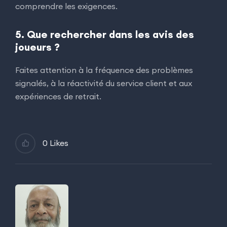
comprendre les exigences.
5. Que rechercher dans les avis des
joueurs ?
Faites attention à la fréquence des problèmes
signalés, à la réactivité du service client et aux
expériences de retrait.
0 Likes