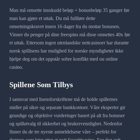
Man må omsette innskudd beløp + bonusbeløp 35 ganger før
man kan gjøre et uttak. Du må fullføre dette
omsetningskravet innen 16 dager fra du mottar bonusen.
Vinner du penger på dine freespins må disse omsettes 40x før
et uttak. Ettersom ingen utenlandske nettcasinoer har durante
norsk spillisens har mulighed for norske myndigheter ikke
hjelpe deg om det oppstår sobre konflikt med ou online
casino.
Spillene Som Tilbys
I samsvar med lisensforskriftene må de holde spillernes
midler på sikre og separate bankkontoer. Våre eksperter gir
grundige og objektive vurderinger basert på alt fra bonuser
og spillutvalg til sikkerhet og brukervennlighet. Nedenfor
finner du de tre nyeste anmeldelsene våre – perfekt for
degrees som leter etter et nytt favorittcasino. For deg och