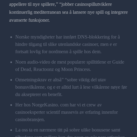
appellere til nye spillere,” “jobber casinospillutviklere
kontinuerlig mediterranean sea å lansere nye spill og integrere
avanserte funksjoner.
Norske myndigheter har innført DNS-blokkering for å
hindre tilgang til slike utenlandske casinoer, men e er
fortsatt lovlig for nordmenn å spille hos dem.
Noen audio-video de mest populære spilltitlene er Guide
of Dead, Reactoonz og Moon Princess.
Omsetningskrav er altså” “sobre viktig del utav
bonusvilkårene, og e er alltid lurt å lese vilkårene nøye før
du aksepterer en benefit.
Her hos NorgeKasino. com har vi et crew av
casinoeksperter scientif massevis av erfaring innenfor
casinobransjen.
La oss ta en nærmere titt på sobre ulike bonusene samt