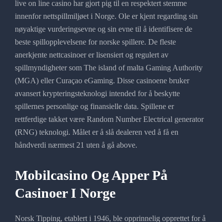
live on line casino har gjort pig til en respektert stemme
innenfor nettspillmiljøet i Norge. Ole er kjent regarding sin
nøyaktige vurderingsevne og sin evne til å identifisere de
beste spillopplevelsene for norske spillere. De fleste
anerkjente nettcasinoer er lisensiert og regulert av
spillmyndigheter som The island of malta Gaming Authority
(MGA) eller Curaçao eGaming. Disse casinoene bruker
avansert krypteringsteknologi intended for å beskytte
spillernes personlige og finansielle data. Spillene er
rettferdige takket være Random Number Electrical generator
(RNG) teknologi. Målet er å slå dealeren ved å få en
håndverdi nærmest 21 uten å gå above.
Mobilcasino Og Apper På
Casinoer I Norge
Norsk Tipping, etablert i 1946, ble opprinnelig opprettet for å