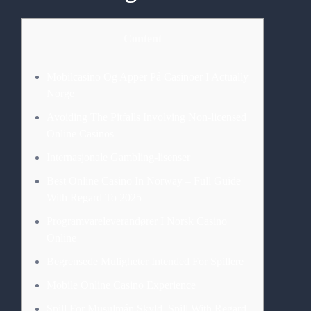
Content
Mobilcasino Og Apper På Casinoer I Actually
Norge
Avoiding The Pitfalls Involving Non-licensed
Online Casinos
Internasjonale Gambling-lisenser
Best Online Casino In Norway – Full Guide
With Regard To 2025
Programvareleverandører I Norsk Casino
Online
Begrensede Muligheter Intended For Spillere
Mobile Online Casino Experience
Spill For Musulmán Skyld, Spill With Regard