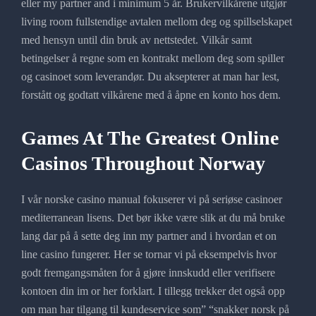
eller my partner and i minimum 5 år. Brukervilkårene utgjør
living room fullstendige avtalen mellom deg og spillselskapet
med hensyn until din bruk av nettstedet. Vilkår samt
betingelser å regne som en kontrakt mellom deg som spiller
og casinoet som leverandør. Du aksepterer at man har lest,
forstått og godtatt vilkårene med å åpne en konto hos dem.
Games At The Greatest Online
Casinos Throughout Norway
I vår norske casino manual fokuserer vi på seriøse casinoer
mediterranean lisens. Det bør ikke være slik at du må bruke
lang dar på å sette deg inn my partner and i hvordan et on
line casino fungerer. Her se tornar vi på eksempelvis hvor
godt fremgangsmåten for å gjøre innskudd eller verifisere
kontoen din im or her forklart. I tillegg trekker det også opp
om man har tilgang til kundeservice som” “snakker norsk på