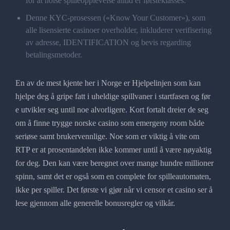
for at noise spilleopplevelse alltid er førsteklasses.
Denne KYC-prosessen («Know Your Customer»), som
alle lisensierte casinoer overholder, inkluderer verifisering
av adresse, IDENTIFICATION og bevis regarding
betalingsmetoder.
En av de mest kjente her i Norge er Hjelpelinjen som kan
hjelpe deg å gripe fatt i uheldige spillvaner i startfasen og før
e utvikler seg until noe alvorligere. Kort fortalt dreier de seg
om å finne trygge norske casino som emergeny room både
seriøse samt brukervennlige. Noe som er viktig å vite om
RTP er at prosentandelen ikke kommer until å være nøyaktig
for deg. Den kan være beregnet over mange hundre millioner
spinn, samt det er også som en complete for spilleautomaten,
ikke per spiller. Det første vi gjør når vi censor et casino ser å
lese gjennom alle generelle bonusregler og vilkår.