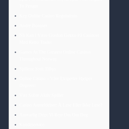
To Penger
Key Online Casino Regulations
Andre Bonuser
Nå Kan I Være Gordon Gekko På Casinoet
Med Retro Trader
Games At The Greatest Online Casinos
Throughout Norway
Spillene Som Tilbys
Online Casino – Våre Eksperter Hjelper
Degrees!
Vær Sobre Aktiv Spiller
Casino Anmeldelser: Å Lese Eller Ikke Lese?
Ansvarlig Drip: Vi Bryr Oss Om Deg
Kundeservice: