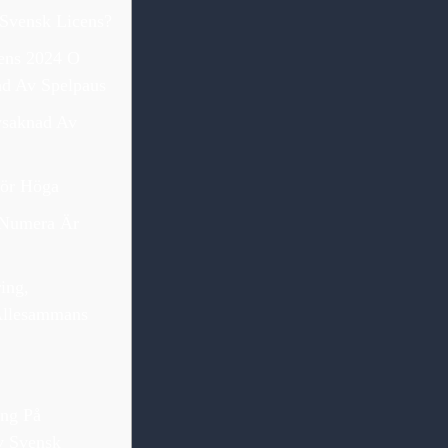
 Svensk Licens?
ens 2024 O
ad Av Spelpaus
vsaknad Av
För Höga
 Numera Är
ing,
Allesammans
ing På
v Svensk