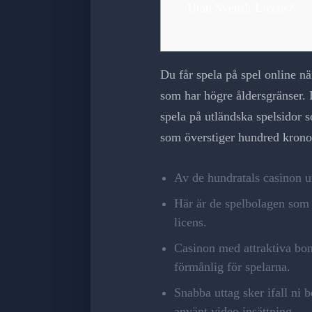
Utan Svensk Licens?
Du får spela på spel online nä
som har högre åldersgränser. 
spela på utländska spelsidor s
som överstiger hundred kronor 
Av de hundratals casinon ut
Här är de spelbolagen som i
licens.
Casinon med attraktiva bon
förmånlig för spelarna.
Snabba uttag sker ifall ni
använt video insättning.