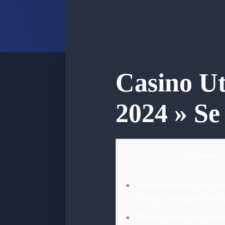
Casino Ut
2024 » Se
Content
Jämförelsetabell För Bä
Casino I Avsaknad Av S
Bästa Casino Utan Sven