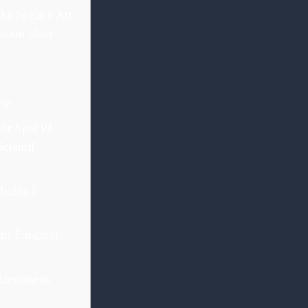
ka Spelare Att
sinon Utan
ens
ör Spel På
Scientif
bolag I
ur Fungerar
iterranean