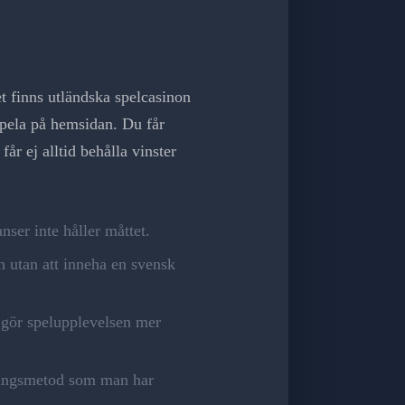
et finns utländska spelcasinon
spela på hemsidan. Du får
år ej alltid behålla vinster
ser inte håller måttet.
n utan att inneha en svensk
 gör spelupplevelsen mer
lningsmetod som man har