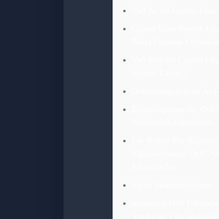
Vad Är 1st Casino Utan
Casino Utan Svensk Lic
Bästa Casinon I Avsakn
Vad Betyder Casino I A
Svensk Licens?
Omsättningskraven Är 
Betalningsmetoder Och
Blockerade Utomlands
Läs Regler För Registrer
Välkomstbonus Och” “
Erbjudanden
Ingen Insättningsbonus
Insättning Och Utbetaln
Spelbolag I Avsaknad A