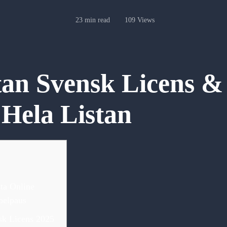
23 min read
109 Views
an Svensk Licens &
 Hela Listan
sta Online
pelpaus
sk Licens 2025