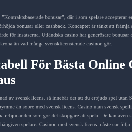
r ”Kontraktsbaserade bonusar”, där i som spelare accepterar 
rhöjda bonusar eller cashback. Konceptet är tänkt att främja 
ärde för insatserna. Utländska casino har generösare bonusar 
d krona än vad många svensklicensierade casinon gör.
abell För Bästa Online 
aus
nad av svensk licens, så innebär det att du erbjuds spel utan
rymme än sobre med svensk licens. Casino utan svensk spellic
 erbjudanden som gör det skojigare att spela. De kan även styr
ängiven spelare. Casinon med svensk licens måste car följa 