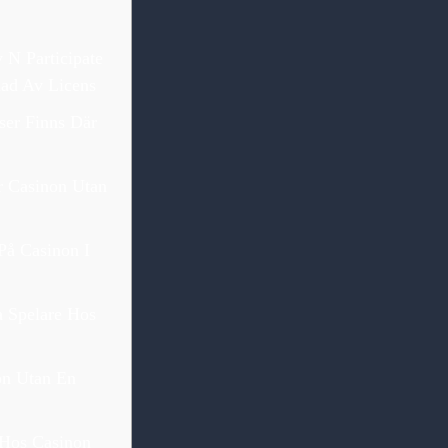
y N Participate
nad Av Licens
ser Finns Där
r Casinon Utan
På Casinon I
a Spelare Hos
on Utan En
 Hos Casinon