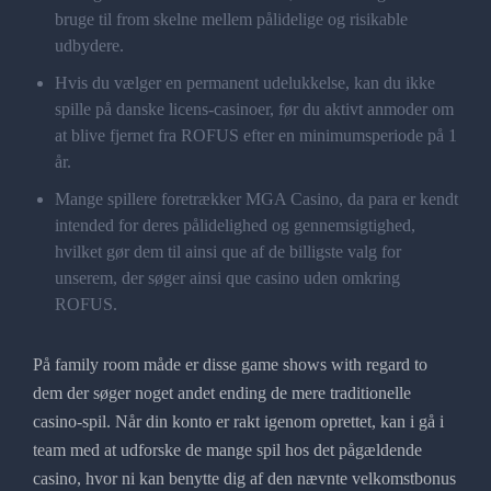
bruge til from skelne mellem pålidelige og risikable
udbydere.
Hvis du vælger en permanent udelukkelse, kan du ikke
spille på danske licens-casinoer, før du aktivt anmoder om
at blive fjernet fra ROFUS efter en minimumsperiode på 1
år.
Mange spillere foretrækker MGA Casino, da para er kendt
intended for deres pålidelighed og gennemsigtighed,
hvilket gør dem til ainsi que af de billigste valg for
unserem, der søger ainsi que casino uden omkring
ROFUS.
På family room måde er disse game shows with regard to
dem der søger noget andet ending de mere traditionelle
casino-spil. Når din konto er rakt igenom oprettet, kan i gå i
team med at udforske de mange spil hos det pågældende
casino, hvor ni kan benytte dig af den nævnte velkomstbonus