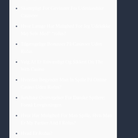
Skattepligt For Gevinster Fra Udenlandske
Casinoer
Hvor Længe Har Mulighed For Jeg Udelukke
Mej Selv Med” “rofus?
Tilgængelige Bonusser På Casinoer Uden
Rofus
Valg Af Et Troværdigt Og Sikkert On The
Web Casino
Hvordan Begynder Man In Spille På Online
Casino Uden Rofus?
Juridiske Overvejelser For Danske Spillere:
Forstå Lovgivningen
Hvor Har Mulighed For Man Spille, Hvis Man
Er My Partner And I Rofus?
Hvad Er Rofus?