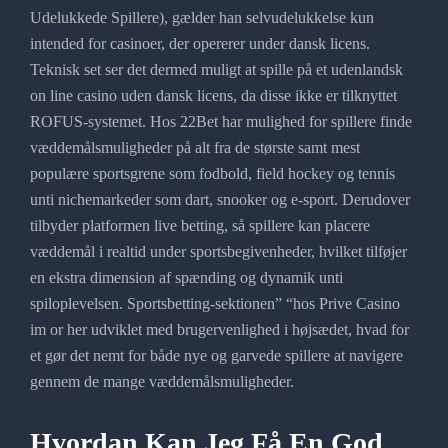
Udelukkede Spillere), gælder han selvudelukkelse kun
intended for casinoer, der opererer under dansk licens.
Teknisk set ser det dermed muligt at spille på et udenlandsk
on line casino uden dansk licens, da disse ikke er tilknyttet
ROFUS-systemet. Hos 22Bet har mulighed for spillere finde
væddemålsmuligheder på alt fra de største samt mest
populære sportsgrene som fodbold, field hockey og tennis
unti nichemarkeder som dart, snooker og e-sport. Derudover
tilbyder platformen live betting, så spillere kan placere
væddemål i realtid under sportsbegivenheder, hvilket tilføjer
en ekstra dimension af spænding og dynamik unti
spiloplevelsen. Sportsbetting-sektionen” “hos Prive Casino
im or her udviklet med brugervenlighed i højsædet, hvad for
et gør det nemt for både nye og garvede spillere at navigere
gennem de mange væddemålsmuligheder.
Hvordan Kan Jeg Få En God