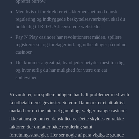
oprettet burrow.
Men hvis ni foretrækker et sikkerhedsnet med dansk
regulering og indbyggede beskyttelsesværktøjer, skal du
holde dig til ROFUS-licenserede websteder.
Pay N Play casinoer har revolutioneret måden, spillere
registrerer sej og foretager ind- og udbetalinger på online
casinoer.
Det kommer a great på, hvad jeder betyder mest for dig,
og hvor ærlig du har mulighed for være om eat
spillevaner.
Vi vurderer, om spillere tidligere har haft problemer med with
få udbetalt deres gevinster. Selvom Danmark er et attraktivt
marked for on the internet gambling, vælger mange casinoer
ikke at ansøge om en dansk licens. Dette skyldes en række
faktorer, der omfatter både regulering samt
forretningsstrategier. Her ser nogle af para vigtigste grunde