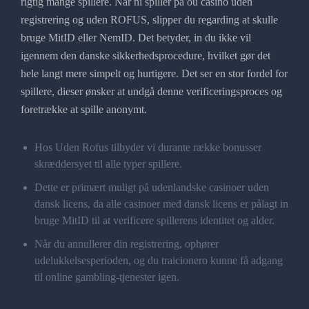
rigtig mange spillere. Når ni spiller på ou casino uden
registrering og uden ROFUS, slipper du regarding at skulle
bruge MitID eller NemID. Det betyder, in du ikke vil
igennem den danske sikkerhedsprocedure, hvilket gør det
hele langt mere simpelt og hurtigere. Det ser en stor fordel for
spillere, dieser ønsker at undgå denne verificeringsproces og
foretrække at spille anonymt.
Hos Uden Rofus tilbyder vi durante række bonusser
skræddersyet til alle typer spillere.
Dette er primært muligt på udenlandske casinoer uden
dansk licens, da alle casinoer med dansk licens er pålagt in
bruge MitID til at verificere spillerens identitet og alder.
Når du annullerer din registrering, ophører
udelukkelsesperioden, og du traicionero kunne få adgang
til online gambling-tjenester igen.