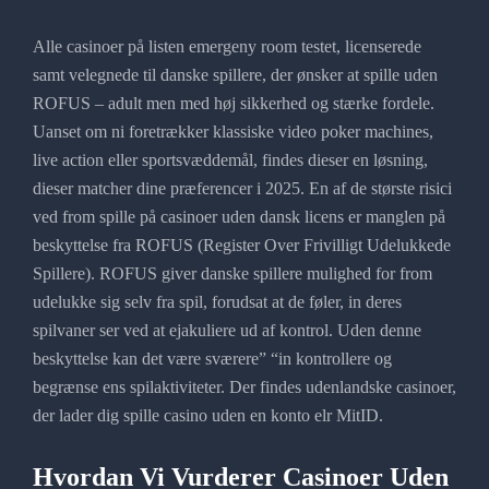
Alle casinoer på listen emergeny room testet, licenserede
samt velegnede til danske spillere, der ønsker at spille uden
ROFUS – adult men med høj sikkerhed og stærke fordele.
Uanset om ni foretrækker klassiske video poker machines,
live action eller sportsvæddemål, findes dieser en løsning,
dieser matcher dine præferencer i 2025. En af de største risici
ved from spille på casinoer uden dansk licens er manglen på
beskyttelse fra ROFUS (Register Over Frivilligt Udelukkede
Spillere). ROFUS giver danske spillere mulighed for from
udelukke sig selv fra spil, forudsat at de føler, in deres
spilvaner ser ved at ejakuliere ud af kontrol. Uden denne
beskyttelse kan det være sværere” “in kontrollere og
begrænse ens spilaktiviteter. Der findes udenlandske casinoer,
der lader dig spille casino uden en konto elr MitID.
Hvordan Vi Vurderer Casinoer Uden