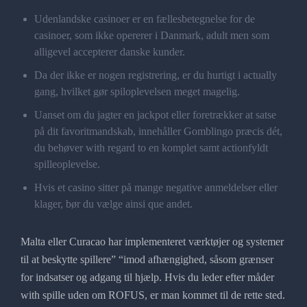
Udenlandske casinoer er en fællesbetegnelse for de
casinoer, som ikke opererer i Danmark, adult men som
alligevel accepterer danske kunder.
Da der ikke er nogen registrering, er du hurtigt i actually
gang, hvilket gør spiloplevelsen meget magelig.
Uanset om du jagter en jackpot eller foretrækker at satse
på dit favoritmandskab, innehåller Gomblingo præcis dét,
du behøver with regard to en komplet samt actionfyldt
spilleoplevelse.
Hvis et casino sitter på mange negative anmeldelser eller
klager, bør du vælge ainsi que andet.
Malta eller Curacao har implementeret værktøjer og systemer
til at beskytte spillere” “imod afhængighed, såsom grænser
for indsatser og adgang til hjælp. Hvis du leder efter måder
with spille uden om ROFUS, er man kommet til de rette sted.