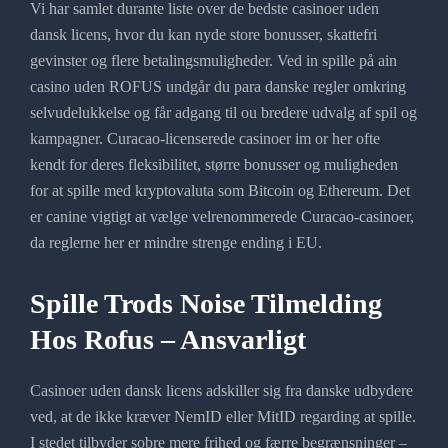
Vi har samlet durante liste over de bedste casinoer uden
dansk licens, hvor du kan nyde store bonusser, skattefri
gevinster og flere betalingsmuligheder. Ved in spille på ain
casino uden ROFUS undgår du para danske regler omkring
selvudelukkelse og får adgang til ou bredere udvalg af spil og
kampagner. Curacao-licenserede casinoer im or her ofte
kendt for deres fleksibilitet, større bonusser og muligheden
for at spille med kryptovaluta som Bitcoin og Ethereum. Det
er canine vigtigt at vælge velrenommerede Curacao-casinoer,
da reglerne her er mindre strenge ending i EU.
Spille Trods Noise Tilmelding
Hos Rofus – Ansvarligt
Casinoer uden dansk licens adskiller sig fra danske udbydere
ved, at de ikke kræver NemID eller MitID regarding at spille.
I stedet tilbyder sobre mere frihed og færre begrænsninger –