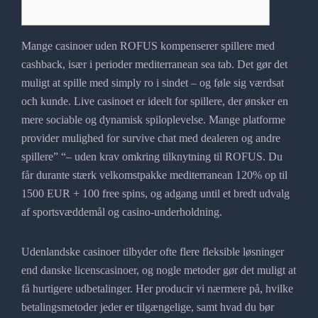
Mange casinoer uden ROFUS kompenserer spillere med
cashback, især i perioder mediterranean sea tab. Det gør det
muligt at spille med simply ro i sindet – og føle sig værdsat
och kunde. Live casinoet er ideelt for spillere, der ønsker en
mere sociable og dynamisk spiloplevelse. Mange platforme
provider mulighed for survive chat med dealeren og andre
spillere” “– uden krav omkring tilknytning til ROFUS. Du
får durante stærk velkomstpakke mediterranean 120% op til
1500 EUR + 100 free spins, og adgang until et bredt udvalg
af sportsvæddemål og casino-underholdning.
Udenlandske casinoer tilbyder ofte flere fleksible løsninger
end danske licenscasinoer, og nogle metoder gør det muligt at
få hurtigere udbetalinger. Her producir vi nærmere på, hvilke
betalingsmetoder jeder er tilgængelige, samt hvad du bør