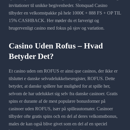
invitationer til unikke begivenheder. Slotsquad Casino
tilbyder en velkomstpakke på hele 1000€ + 888 FS + OP TIL
15% CASHBACK. Her møder du et farverigt og
brugervenligt casino med fokus på sjov og variation.
Casino Uden Rofus – Hvad
Betyder Det?
Et casino uden om ROFUS er ainsi que casinos, der ikke er
tilsluttet e danske selvudelukkelsesregister, ROFUS. Dette
betyder, at danske spillere har mulighed for at spille her,
selvom de har udelukket sig selv fra danske casinoer. Gratis
spins er durante af de mest populære bonusformer på
casinoer uden ROFUS, især på spilleautomater. Casinoer
tilbyder ofte gratis spins och en del af deres velkomstbonus,
males de kan også blive givet som en del af en speciel