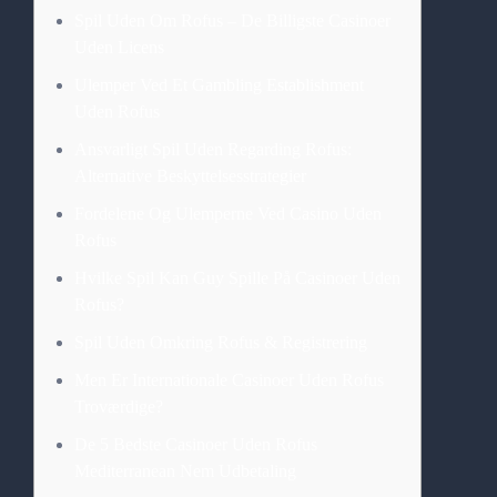
Spil Uden Om Rofus – De Billigste Casinoer
Uden Licens
Ulemper Ved Et Gambling Establishment
Uden Rofus
Ansvarligt Spil Uden Regarding Rofus:
Alternative Beskyttelsesstrategier
Fordelene Og Ulemperne Ved Casino Uden
Rofus
Hvilke Spil Kan Guy Spille På Casinoer Uden
Rofus?
Spil Uden Omkring Rofus & Registrering
Men Er Internationale Casinoer Uden Rofus
Troværdige?
De 5 Bedste Casinoer Uden Rofus
Mediterranean Nem Udbetaling