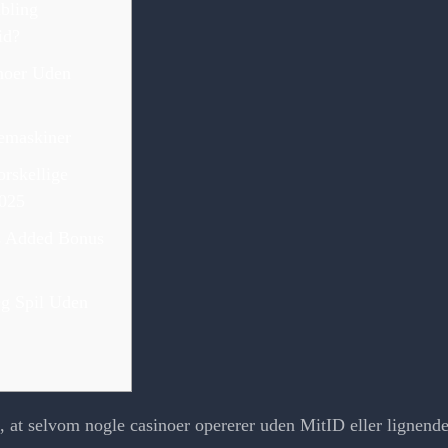
bling
id?
noer Uden
lemaskiner
orskellige
2025
s Added Bonus
g Spil Uden
, at selvom nogle casinoer opererer uden MitID eller lignende