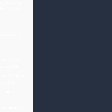
t, Hvis Jeg
ine Casino
 Gevinster På
pillere På
er Lige Nu
ert At Spille
n Mitid?
enlandske
iterranean At