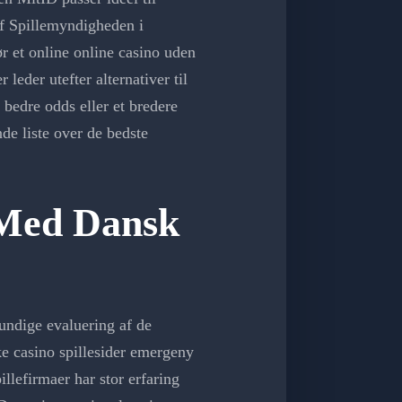
 af Spillemyndigheden i
r et online online casino uden
leder utefter alternativer til
 bedre odds eller et bredere
de liste over de bedste
 Med Dansk
undige evaluering af de
ke casino spillesider emergeny
lefirmaer har stor erfaring