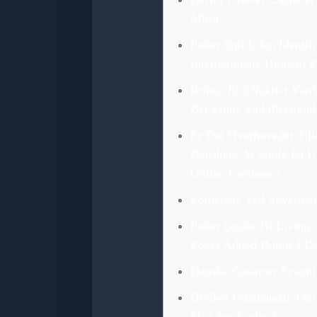
Mitid
Poker Spil Uden Identifi
Internationale Holdem P
Rofus: Et Effektivt Værk
Bekæmpe Spilafhængig
Er Det Overhovedet Till
Danskere At Spille På 
Online Casinoer?
Fordelene Ved Skycrown
Poker Guide Til Living 
Poker Added Bonus I D
Danske Casinoer Scienti
Hvilket Udenlandsk Onli
Skal Jeg Vælge?