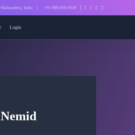
 Maharashtra, India
+91-989-016-9318
e
Login
n Nemid