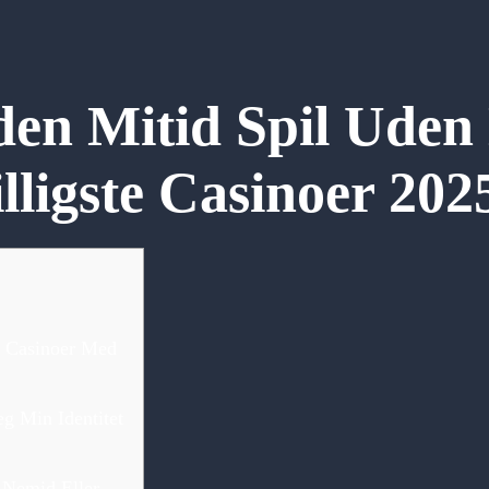
en Mitid Spil Uden
lligste Casinoer 202
e Casinoer Med
g Min Identitet
 Nemid Eller