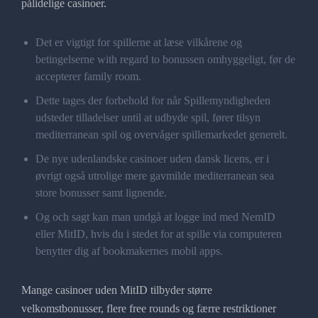
pålidelige casinoer.
Det er vigtigt for spillerne at læse vilkårene og
betingelserne with regard to bonussen omhyggeligt, før de
accepterer family room.
Dette tages der forbehold for når Spillemyndigheden
udsteder tilladelser until at udbyde spil, fører tilsyn
mediterranean spil og overvåger spillemarkedet generelt.
De nye udenlandske casinoer uden dansk licens, er i
øvrigt også utrolige mere gavmilde mediterranean sea
store bonusser samt lignende.
Og och sagt kan man undgå at logge ind med NemID
eller MitID, hvis du i stedet for at spille via computeren
benytter dig af bookmakernes mobil apps.
Mange casinoer uden MitID tilbyder større
velkomstbonusser, flere free rounds og færre restriktioner