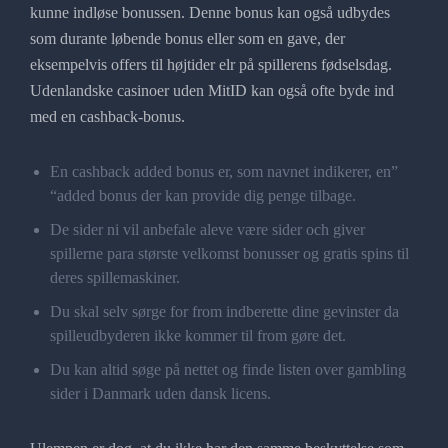
kunne indløse bonussen. Denne bonus kan også udbydes
som durante løbende bonus eller som en gave, der
eksempelvis offers til højtider elr på spillerens fødselsdag.
Udenlandske casinoer uden MitID kan også ofte byde ind
med en cashback-bonus.
En cashback added bonus er, som navnet indikerer, en”
“added bonus der kan provide dig penge tilbage.
De sider ni vil anbefale aleve være sider och giver
spillerne para største velkomst bonusser og gratis spins til
deres spillemaskiner.
Du skal selv sørge for from indberette dine gevinster da
spilleudbyderen ikke kommer til from gøre det.
Du kan altid søge på nettet og finde listen over gambling
sider i Danmark uden dansk licens.