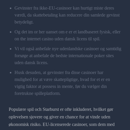
Gevinster fra ikke-EU-casinoer kan hurtigt miste deres
værdi, da skattebetaling kan reducere din samlede gevinst
betydeligt.
Og det im or her uanset om e er et landbaseret fysisk, eller
on the internet casino uden dansk licens til spil.
Vi vil også anbefale nye udenlandske casinoer og samtidig
forsøge at anbefale de bedste internationale poker sites
uden dansk licens.
Husk desuden, at gevinster fra disse casinoer har
mulighed for at være skattepligtige, hvad for et er en
vigtig faktor at possess in mente, før du vælger din
foretrukne spilleplatform.
Populære spil och Starburst er ofte inkluderet, hvilket gør
oplevelsen sjovere og giver en chance for at vinde uden
økonomisk risiko. EU-licenserede casinoer, som dem med