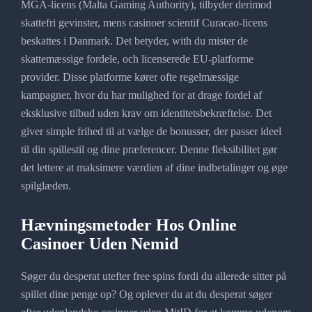
MGA-licens (Malta Gaming Authority), tilbyder derimod
skattefri gevinster, mens casinoer scientif Curacao-licens
beskattes i Danmark. Det betyder, with du mister de
skattemæssige fordele, och licenserede EU-platforme
provider. Disse platforme kører ofte regelmæssige
kampagner, hvor du har mulighed for at drage fordel af
eksklusive tilbud uden krav om identitetsbekræftelse. Det
giver simple frihed til at vælge de bonusser, der passer ideel
til din spillestil og dine præferencer. Denne fleksibilitet gør
det lettere at maksimere værdien af dine indbetalinger og øge
spilglæden.
Hævningsmetoder Hos Online
Casinoer Uden Nemid
Søger du desperat utefter free spins fordi du allerede sitter på
spillet dine penge op? Og oplever du at du desperat søger