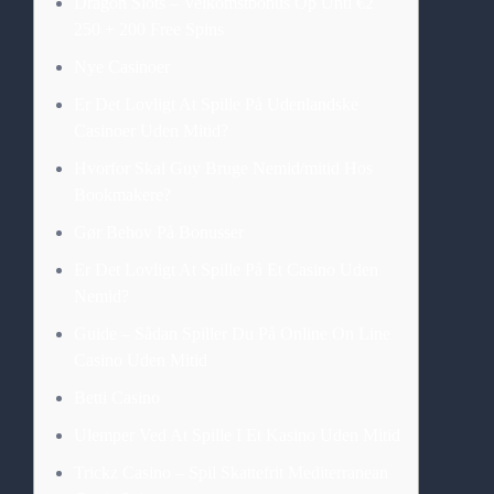
Dragon Slots – Velkomstbonus Op Unti €2
250 + 200 Free Spins
Nye Casinoer
Er Det Lovligt At Spille På Udenlandske
Casinoer Uden Mitid?
Hvorfor Skal Guy Bruge Nemid/mitid Hos
Bookmakere?
Gør Behov På Bonusser
Er Det Lovligt At Spille På Et Casino Uden
Nemid?
Guide – Sådan Spiller Du På Online On Line
Casino Uden Mitid
Betti Casino
Ulemper Ved At Spille I Et Kasino Uden Mitid
Trickz Casino – Spil Skattefrit Mediterranean