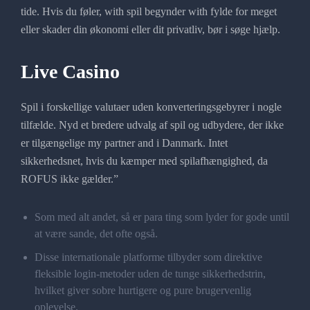
tide. Hvis du føler, with spil begynder with fylde for meget
eller skader din økonomi eller dit privatliv, bør i søge hjælp.
Live Casino
Spil i forskellige valutaer uden konverteringsgebyrer i nogle
tilfælde. Nyd et bredere udvalg af spil og udbydere, der ikke
er tilgængelige my partner and i Danmark. Intet
sikkerhedsnet, hvis du kæmper med spilafhængighed, da
ROFUS ikke gælder.”
Som med alt andet, så er para ting som lyder for gode until
at være sande, det ofte også.
Disse internationale platforme tilbyder som direktive
fleksible login-metoder uden de tunge sikkerhedstrin,
hvilket giver sobre hurtigere og pure brugervenlig
oplevelse.