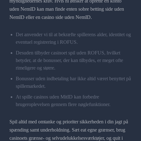
myndighedernes krav. Hvis ni ønsker at oprette en konto
uden NemID kan man finde enten sobre betting side uden
NemID eller en casino side uden NemID.
Det anvender vi til at bekræfte spillerens alder, identitet og
eventuel registrering i ROFUS.
Desuden tilbyder casinoet spil uden ROFUS, hvilket
betyder, at de bonusser, der kan tilbydes, er meget ofte
rimeligere og større.
Bonusser uden indbetaling har ikke altid været benyttet på
spillemarkedet.
At spille casinos uden MitID kan forbedre
brugeroplevelsen gennem flere nøglefunktioner.
Spil altid med omtanke og prioriter sikkerheden i din jagt på
spænding samt underholdning. Sæt eat egne grænser, brug
casinoets grænse- og selvudelukkelsesværktøjer, og quit i