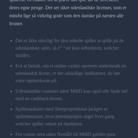
deres egne penge. Det ser sikre udenlandske licenser, som er
mindst lige så virkelig gode som den danske på næsten alle
fronter.
Det er ikke ulovligt for den enkelte spiller at spille på de
udenlandske sider, så e” “ser kun udbyderen, welcher
straffes.
For at fastslå, om et online casino opererer underneath en
udenlandsk licens, er der adskillige indikatorer, du bør
være opmærksom på.
Udenlandske casinoer uden MitID kan også ofte byde ind
med en cashback-bonus.
Spillemaskiner med überproportional jackpot er
spillemaskiner, hvor præmiepuljen stiger hver gang
welcher spiller omsat på maskinen.
For casino area uden NemID elr MitID gælder para