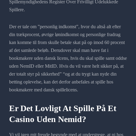
Spillemyndighedens Register Over Frivilligt Udelukkede
Spillere.
Der er tale om ”personlig indkomst”, hvor du altså alt efter
din trækprocent, øvrige lønindkomst og personlige fradrag
kan komme til from skulle betale skat på op imod 60 procent
af det samlede beløb. Derudover skal man have fat i
bookmakere uden dansk licens, hvis du skal spille samt oddse
uden NemID eller MitID. Hvis du vil være helt sikker på, at
der totalt styr på sikkerhed” “og at du trygt kan nyde din
betting oplevelse, kan det derfor anbefales at spille hos
bookmakere med dansk spillelicens.
Er Det Lovligt At Spille På Et
Casino Uden Nemid?
Vi vil igen mit freude begynde med at understrege, at ni hos