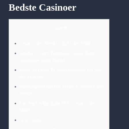
Bedste Casinoer
Content
Casino Uden Nemid – Spil Uden Mitid
Zotabet – Durch Foretrukne Casino Samt
Sportsbook Uden Nemid
Rofus: Et Enroll Til Selvudelukkelse Fra Spil
Her I Landet
Hævningsmetoder Hos Online Casinoer Uden
Nemid
Kan Jeg Lovligt Spille På Et Casino Uden
Mitid?
Live Casino