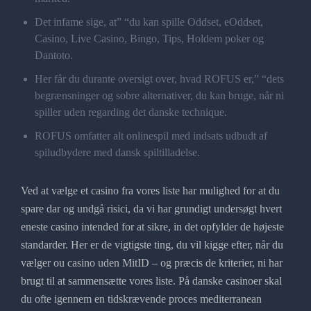
Det infame sige, at” “du kan spille Oddset, eOddset,
Casino, Live Casino, Bingo, Tips, Holdem poker og
Dantoto.
Her får du durante oversigt over, hvad ROFUS er,” “dets
begrænsninger og sobre alternativer, du kan bruge, når ni
spiller uden regarding det danske technique.
ROFUS omfatter alt onlinespil med indsats udbudt af
spiludbydere med dansk spiltilladelse.
Ved at vælge et casino fra vores liste har mulighed for at du
spare dar og undgå risici, da vi har grundigt undersøgt hvert
eneste casino intended for at sikre, in det opfylder de højeste
standarder. Her er de vigtigste ting, du vil kigge efter, når du
vælger ou casino uden MitID – og præcis de kriterier, ni har
brugt til at sammensætte vores liste. På danske casinoer skal
du ofte igennem en tidskrævende proces mediterranean