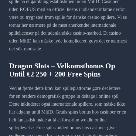
spille på et gambling establishment uden MitID. Casinoer
uden ROFUS med en officiel licens i udlandet infame derfor
være ou trygt sted from spille for danske casino-spillere. Vi se
tornar her nærmere på de mest anerkendte internationale
spillelicenser på det udenlandske casino-marked. Et casino
uden MitID kan måske lyde kompliceret, guys det er nærmest
det stik modsatte.
Dragon Slots – Velkomstbonus Op
Until €2 250 + 200 Free Spins
Ved at fjerne dette krav kan spilleplatforme gøre det lettere
for en bredere demografisk gruppe in deltage i online spil.
Dette inkluderer også internationale spillere, som måske ikke
har adgang until MitID. Gratis spins bonus hos casinoer er en
helt fantastisk måde at få et forspring we din online
spiloplevelse. Free spins added bonus hos casinoer giver
spillerne en chance for at prøve ain spil, før de investerer