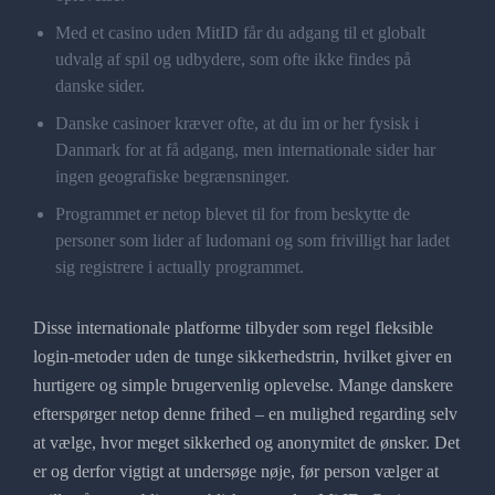
Med et casino uden MitID får du adgang til et globalt
udvalg af spil og udbydere, som ofte ikke findes på
danske sider.
Danske casinoer kræver ofte, at du im or her fysisk i
Danmark for at få adgang, men internationale sider har
ingen geografiske begrænsninger.
Programmet er netop blevet til for from beskytte de
personer som lider af ludomani og som frivilligt har ladet
sig registrere i actually programmet.
Disse internationale platforme tilbyder som regel fleksible
login-metoder uden de tunge sikkerhedstrin, hvilket giver en
hurtigere og simple brugervenlig oplevelse. Mange danskere
efterspørger netop denne frihed – en mulighed regarding selv
at vælge, hvor meget sikkerhed og anonymitet de ønsker. Det
er og derfor vigtigt at undersøge nøje, før person vælger at