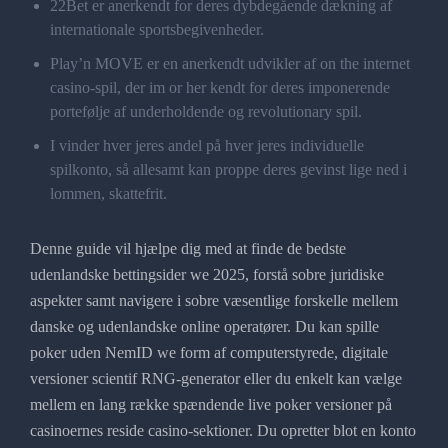
22Bet er anerkendt for deres dybdegående dækning af
internationale sportsbegivenheder.
Play’n MOVE er en anerkendt udvikler af on the internet
casino-spil, der im or her kendt for deres imponerende
portefølje af underholdende og revolutionary spil.
I vinder hver jeres andel på hver jeres individuelle
spilkonto, så allesamt kan proppe deres gevinst lige ned i
lommen, skattefrit.
Denne guide vil hjælpe dig med at finde de bedste
udenlandske bettingsider we 2025, forstå sobre juridiske
aspekter samt navigere i sobre væsentlige forskelle mellem
danske og udenlandske online operatører. Du kan spille
poker uden NemID we form af computerstyrede, digitale
versioner scientif RNG-generator eller du enkelt kan vælge
mellem en lang række spændende live poker versioner på
casinoernes reside casino-sektioner. Du opretter blot en konto