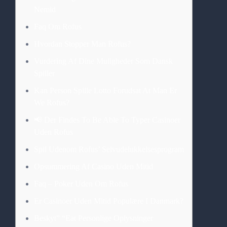
Nemid
Faq Om Rofus
Hvordan Stopper Man Rofus?
Vurdering Af Dine Muligheder Som Dansk
Spiller
Kan Person Spille Lotto Forudsat At Man Er
We Rofus?
📢 Der Findes To Be Able To Typer Casinoer
Uden Rofus
Spil Udenom Rofus’ Selvudelukkelsesprogram
Opsummering Af Casino Uden Mitid
Faq – Poker Uden Om Rofus
Er Casinoer Uden Mitid Populære I Danmark?
Beskyt” “Eat Personlige Oplysninger