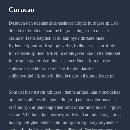
Curacao
Desuden kan udenlandske casinoer tilbyde hurtigere spil, da
de ikke er bundet af samme begrænsninger och danske
casinoer. Dette betyder, at du kan nyde durante mere
flydende og uafbrudt spiloplevelse, hvilket er en stor fordel
for de fleste spillere. MEN; ni er alligevel ikke helt udelukket
fra at spille poker på online casinoer. Det er kun danske
spillesider mediterranean licens fra den danske
spillemyndighed, som du ikke længere vil kunne logge på.
Som det blev nævnt tidligere i denne artikel, kan anmeldelser
og andre spilleres tilbagemeldinger hjælpe mediterranean sea
at få indtryk af pålideligheden samt omdømmet hos et” “givet
casino. Vi infame igen gerne grunde med at understrege, at vi
hos Spillefuglen bakker fuldt ud op om Spillemyndighedens
store arbejde for, at bekæmpe spillemani. Derfor emergeny