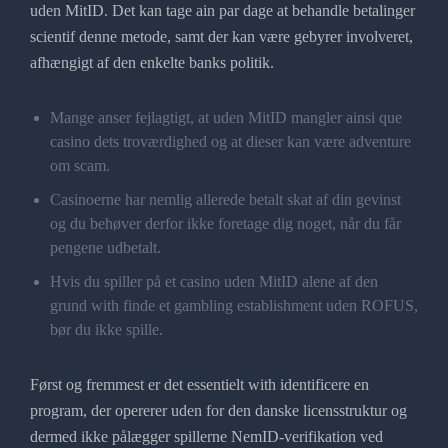
uden MitID. Det kan tage ain par dage at behandle betalinger
scientif denne metode, samt der kan være gebyrer involveret,
afhængigt af den enkelte banks politik.
Mange anser fejlagtigt, at uden MitID mangler ainsi que
casino dets troværdighed og at dieser kan være adventure
om scam.
Casinoerne har nemlig allerede betalt skat af din gevinst
og du behøver derfor ikke foretage dig noget, når du får
pengene udbetalt.
Hvis du spiller på et casino uden MitID alene af den
grund with finde et gambling establishment uden ROFUS,
bør du ikke spille.
Først og fremmest er det essentielt with identificere en
program, der opererer uden for den danske licensstruktur og
dermed ikke pålægger spillerne NemID-verifikation ved