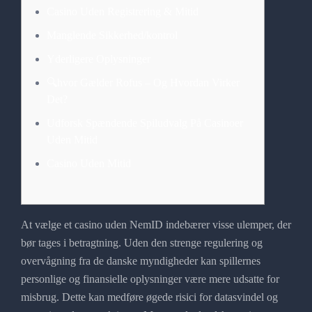
Casino Uden Registrering & Mitid
Manglende Sikkerhed/kontrol
Yderligere Oplysninger
🔍hvor Gælder Rofus – Og Hvordan Virker
Det?
Udforsk Spændende Spiludvalg På Casinoer
Uden Mitid
Casino Uden Mitid
At vælge et casino uden NemID indebærer visse ulemper, der
bør tages i betragtning. Uden den strenge regulering og
overvågning fra de danske myndigheder kan spillernes
personlige og finansielle oplysninger være mere udsatte for
misbrug. Dette kan medføre øgede risici for datasvindel og