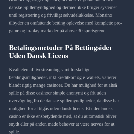
danske Spillemyndighed og dermed ikke bruger systemet
until registrering og frivilligt selvudelukkelse. Monsino
tilbyder en omfattende betting oplevelse med komplette pre-
game og in-play markeder på above 30 sportsgrene.
Betalingsmetoder På Bettingsider
Uden Dansk Licens
Kvaliteten af livestreaming samt forskellige
betalingsmuligheder, inkl kreditkort og e-wallets, varierer
blandt rigtig mange casinoer. Du har mulighed for at altså
spille på disse casinoer simple anonymt og frit uden
overvågning fra de danske spillemyndigheder, da disse har
mulighed for at tilgås uden dansk licens. Et udenlandsk
casino er ikke ensbetydende med, at du automatisk bliver
snydt eller på anden måde behøver at være nervøs for at
spille.