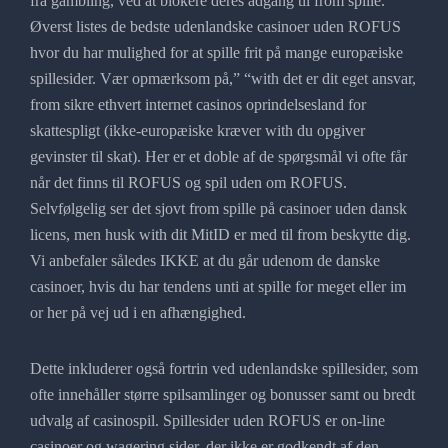
fra gambling, ved at blokere deres adgang til from spille.
Øverst listes de bedste udenlandske casinoer uden ROFUS
hvor du har mulighed for at spille frit på mange europæiske
spillesider. Vær opmærksom på,” “with det er dit eget ansvar,
from sikre ethvert internet casinos oprindelsesland for
skattespligt (ikke-europæiske kræver with du opgiver
gevinster til skat). Her er et doble af de spørgsmål vi ofte får
når det finns til ROFUS og spil uden om ROFUS.
Selvfølgelig ser det sjovt from spille på casinoer uden dansk
licens, men husk with dit MitID er med til from beskytte dig.
Vi anbefaler således IKKE at du går udenom de danske
casinoer, hvis du har tendens unti at spille for meget eller im
or her på vej ud i en afhængighed.
Dette inkluderer også fortrin ved udenlandske spillesider, som
ofte innehåller større spilsamlinger og bonusser samt ou bredt
udvalg af casinospil. Spillesider uden ROFUS er on-line
casinoer og wagering sider, der ikke er godkendt af den