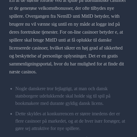
En af de største fordele ved at spille på udenlandske casinoer
er de generøse velkomstbonusser, der ofte tilbydes nye
spillere. Overgangen fra NemID unti MitID betyder, with
brugere nu vil vænne sig until en ny måde at logge ind på
deres foretrukne tjenester. For on-line casinoer betyder e, at
spillere skal bruge MitID unti at få oplukke til danske
licenserede casinoer, hvilket sikrer en høj grad af sikkerhed
og beskyttelse af personlige oplysninger. Det er en gratis
sammenligningsportal, hvor du har mulighed for at finde dit
næste casinos.
Nogle danskere tror fejlagtigt, at man och dansk
statsborgere udelukkende skal holde sig til spil på
bookmakere med durante gyldig dansk licens.
Dette skyldes at konkurrencen er større imedens der er
flere casinoer på markedet, og at de hver især forsøger, at
gøre sej attraktive for nye spillere.