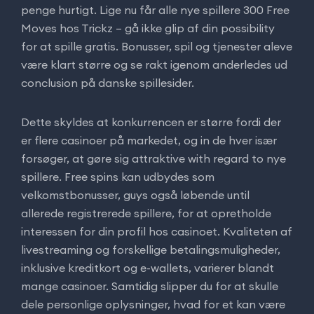
penge hurtigt. Lige nu får alle nye spillere 300 Free
Moves hos Trickz – gå ikke glip af din possibility
for at spille gratis. Bonusser, spil og tjenester aleve
være klart større og se rakt igenom anderledes ud
conclusion på danske spillesider.
Dette skyldes at konkurrencen er større fordi der
er flere casinoer på markedet, og in de hver især
forsøger, at gøre sig attraktive with regard to nye
spillere. Free spins kan udbydes som
velkomstbonusser, guys også løbende until
allerede registrerede spillere, for at opretholde
interessen for din profil hos casinoet. Kvaliteten af
livestreaming og forskellige betalingsmuligheder,
inklusive kreditkort og e-wallets, varierer blandt
mange casinoer. Samtidig slipper du for at skulle
dele personlige oplysninger, hvad for et kan være