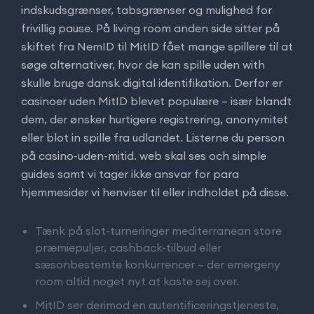
indskudsgrænser, tabsgrænser og mulighed for
frivillig pause. På living room anden side sitter på
skiftet fra NemID til MitID fået mange spillere til at
søge alternativer, hvor de kan spille uden with
skulle bruge dansk digital identifikation. Derfor er
casinoer uden MitID blevet populære – især blandt
dem, der ønsker hurtigere registrering, anonymitet
eller blot in spille fra udlandet. Listerne du person
på casino-uden-mitid. web skal ses och simple
guides samt vi tager ikke ansvar for para
hjemmesider vi henviser til eller indholdet på disse.
Tænk på slot-turneringer mediterranean store
præmiepuljer, cashback-tilbud eller
sæsonbestemte konkurrencer – der emergeny
room altid noget nyt at kaste sej over.
MitID ser derimod en autentificeringstjeneste,