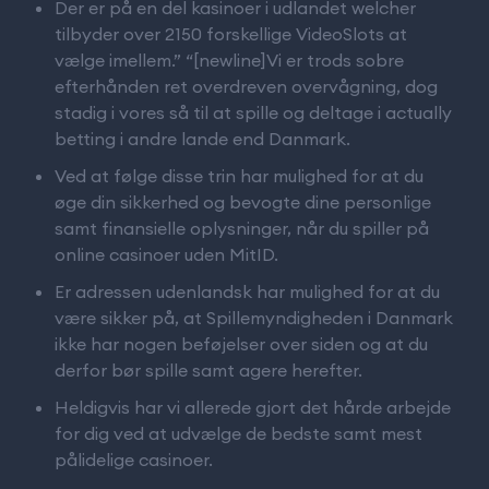
Der er på en del kasinoer i udlandet welcher
tilbyder over 2150 forskellige VideoSlots at
vælge imellem.” “[newline]Vi er trods sobre
efterhånden ret overdreven overvågning, dog
stadig i vores så til at spille og deltage i actually
betting i andre lande end Danmark.
Ved at følge disse trin har mulighed for at du
øge din sikkerhed og bevogte dine personlige
samt finansielle oplysninger, når du spiller på
online casinoer uden MitID.
Er adressen udenlandsk har mulighed for at du
være sikker på, at Spillemyndigheden i Danmark
ikke har nogen beføjelser over siden og at du
derfor bør spille samt agere herefter.
Heldigvis har vi allerede gjort det hårde arbejde
for dig ved at udvælge de bedste samt mest
pålidelige casinoer.