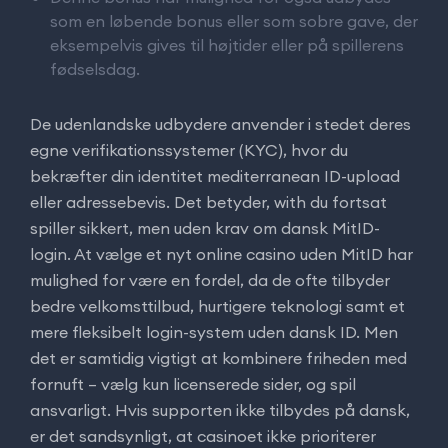
som en løbende bonus eller som sobre gave, der
eksempelvis gives til højtider eller på spillerens
fødselsdag.
De udenlandske udbydere anvender i stedet deres
egne verifikationssystemer (KYC), hvor du
bekræfter din identitet mediterranean ID-upload
eller adressebevis. Det betyder, with du fortsat
spiller sikkert, men uden krav om dansk MitID-
login. At vælge et nyt online casino uden MitID har
mulighed for være en fordel, da de ofte tilbyder
bedre velkomsttilbud, hurtigere teknologi samt et
mere fleksibelt login-system uden dansk ID. Men
det er samtidig vigtigt at kombinere friheden med
fornuft – vælg kun licenserede sider, og spil
ansvarligt. Hvis supporten ikke tilbydes på dansk,
er det sandsynligt, at casinoet ikke prioriterer