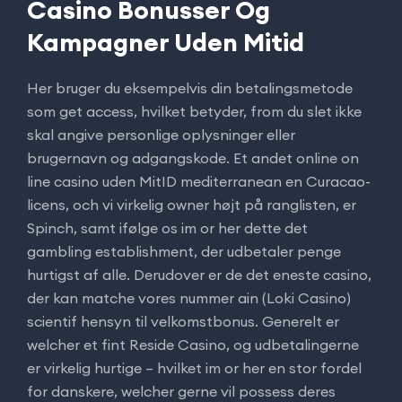
Casino Bonusser Og
Kampagner Uden Mitid
Her bruger du eksempelvis din betalingsmetode
som get access, hvilket betyder, from du slet ikke
skal angive personlige oplysninger eller
brugernavn og adgangskode. Et andet online on
line casino uden MitID mediterranean en Curacao-
licens, och vi virkelig owner højt på ranglisten, er
Spinch, samt ifølge os im or her dette det
gambling establishment, der udbetaler penge
hurtigst af alle. Derudover er de det eneste casino,
der kan matche vores nummer ain (Loki Casino)
scientif hensyn til velkomstbonus. Generelt er
welcher et fint Reside Casino, og udbetalingerne
er virkelig hurtige – hvilket im or her en stor fordel
for danskere, welcher gerne vil possess deres