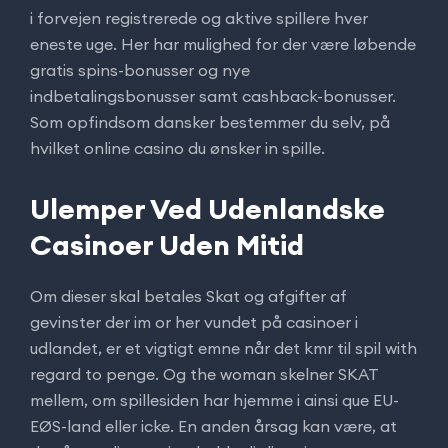
i forvejen registrerede og aktive spillere hver
eneste uge. Her har mulighed for der være løbende
gratis spins-bonusser og nye
indbetalingsbonusser samt cashback-bonusser.
Som opfindsom dansker bestemmer du selv, på
hvilket online casino du ønsker in spille.
Ulemper Ved Udenlandske
Casinoer Uden Mitid
Om dieser skal betales Skat og afgifter af
gevinster der im or her vundet på casinoer i
udlandet, er et vigtigt emne når det kmr til spil with
regard to penge. Og the woman skelner SKAT
mellem, om spillesiden har hjemme i ainsi que EU-
EØS-land eller icke. En anden årsag kan være, at