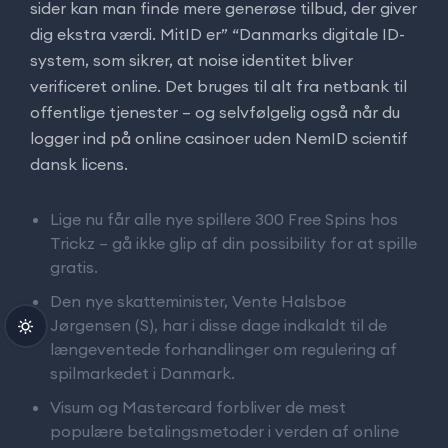
sider kan man finde mere generøse tilbud, der giver
dig ekstra værdi. MitID er” “Danmarks digitale ID-
system, som sikrer, at noise identitet bliver
verificeret online. Det bruges til alt fra netbank til
offentlige tjenester – og selvfølgelig også når du
logger ind på online casinoer uden NemID scientif
dansk licens.
Lige nu får alle nye spillere 300 Free Spins hos
Trickz – gå ikke glip af din possibility for at spille
gratis.
Den nye skatteminister, Vente Halsboe
Jørgensen (S), har i disse dage indkaldt til de
længeventede forhandlinger om regulering af
spilmarkedet i Danmark.
Visum og Mastercard forbliver de mest
populære betalingsmetoder i verden af ​​online