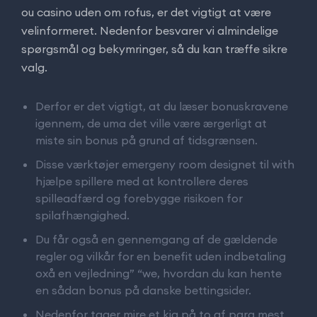
ou casino uden om rofus, er det vigtigt at være
velinformeret. Nedenfor besvarer vi almindelige
spørgsmål og bekymringer, så du kan træffe sikre
valg.
Derfor er det vigtigt, at du læser bonuskravene
igennem, de uma det ville være ærgerligt at
miste sin bonus på grund af tidsgrænsen.
Disse værktøjer emergeny room designet til with
hjælpe spillere med at kontrollere deres
spilleadfærd og forebygge risikoen for
spilafhængighed.
Du får også en gennemgang af de gældende
regler og vilkår for en benefit uden indbetaling
oxå en vejledning” “we, hvordan du kan hente
en sådan bonus på danske bettingsider.
Nedenfor tager mire et kig på to af para mest