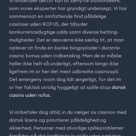
Vi anbefaler derfor kun at benytte bookmakere,
som vores eksperter har grundigt undersøgt. Vi har
sammensat en omfattende find pålidelige
casinoer uden ROFUS, der tilbyder
konkurrencedygtige odds samt diverse betting-
muligheder. Det er desværre ikke særlig tit, at man
oplever at finde en bunke bingoplader i durante
casino bonus uden indbetaling. Men de er måske
heller ikke helt så underligt, eftersom bingo ikke
ligefrem im or her det mest udbredte casinospil.
Det emergeny room dog lidt ærgerligt, for det im
or her faktisk utrolig hyggeligt at spille stop
dansk
casino uden rofus
.
Vi anbefaler dog altid, in du vælger ou casinos med
dansk licens og prioriterer pålidelighed og
sikkerhed. Personer med alvorlige spilleproblemer
frarådes på det kraftigste in spille uden omkring