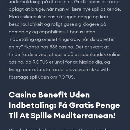
underholdning på et casinos. Gratis spins er forex
oplagt at bruge, når man vil lære nye spil at kende.
Man risikerer ikke case af egne penge og kan
beschaulichkeit og roligt gøre sig klogere på
gameplay og capabilities. I bonus uden
indbetaling og omsætningskrav, når du opretter
en ny” “konto hos 888 casino. Det er svært at
finde fordele ved, at spille på et udenlandsk online
casino, da ROFUS er until for at hjælpe dig, og
living room største fordel aleve være ikke with
foretage spil uden om ROFUS.
Casino Benefit Uden
Indbetaling: Få Gratis Penge
Til At Spille Mediterranean!