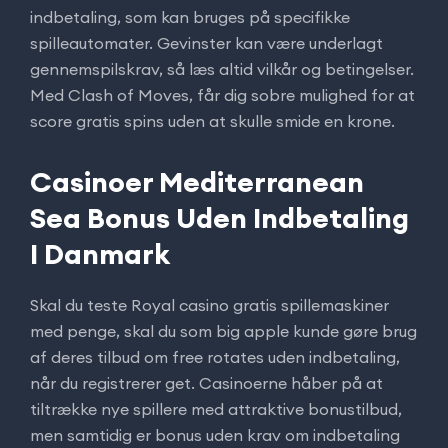
indbetaling, som kan bruges på specifikke
spilleautomater. Gevinster kan være underlagt
gennemspilskrav, så læs altid vilkår og betingelser.
Med Clash of Moves, får dig sobre mulighed for at
score gratis spins uden at skulle smide en krone.
Casinoer Mediterranean
Sea Bonus Uden Indbetaling
I Danmark
Skal du teste Royal casino gratis spillemaskiner
med penge, skal du som big apple kunde gøre brug
af deres tilbud om free rotates uden indbetaling,
når du registrerer get. Casinoerne håber på at
tiltrække nye spillere med attraktive bonustilbud,
men samtidig er bonus uden krav om indbetaling