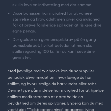
skulle lave en indbetaling med det samme.
Disse bonusser har mulighed for at variere i
størrelse og krav, adult men giver dig mulighed
for at prøve forskellige spil uden at risikere dine
egne penge.
Der gælder ain gennemspilskrav på én gang
bonusbeløbet, hvilket betyder, at man skal
spille regarding 100 kr, før du kan hæve dine
gevinster.
Med jævnlige reality checks kan du som spiller
periodisk blive mindet om, hvor længe du har
spillet, og hvor utrolige du har vundet eller tabt.
Denne type påmindelse har mulighed for at hjælpe
spillere mediterranean at opretholde en
bevidsthed om deres spilvaner. Endelig kan du med
værktøjet ”Tidsbegrænsning” begrænse living