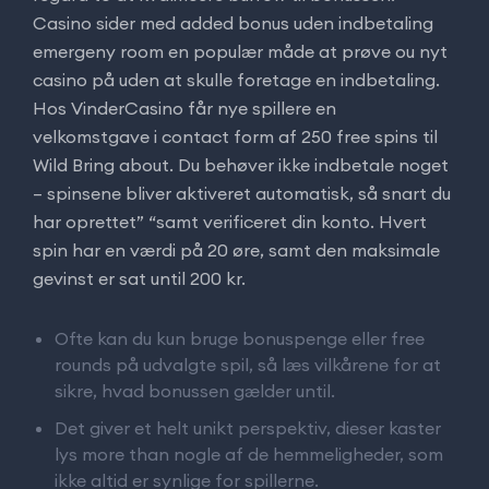
Casino sider med added bonus uden indbetaling
emergeny room en populær måde at prøve ou nyt
casino på uden at skulle foretage en indbetaling.
Hos VinderCasino får nye spillere en
velkomstgave i contact form af 250 free spins til
Wild Bring about. Du behøver ikke indbetale noget
– spinsene bliver aktiveret automatisk, så snart du
har oprettet” “samt verificeret din konto. Hvert
spin har en værdi på 20 øre, samt den maksimale
gevinst er sat until 200 kr.
Ofte kan du kun bruge bonuspenge eller free
rounds på udvalgte spil, så læs vilkårene for at
sikre, hvad bonussen gælder until.
Det giver et helt unikt perspektiv, dieser kaster
lys more than nogle af de hemmeligheder, som
ikke altid er synlige for spillerne.