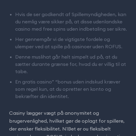
Hvis de ser godkendt af Spillemyndigheden, kan
du nemlig være sikker på, at disse udenlandske
casino med free spins uden indbetaling ser sikre.
Her gennemgår vi de vigtigste fordele og
ulemper ved at spille på casinoer uden ROFUS.
Denne muslihat går helt simpelt ud på, at du
sætter durante grænse for, hvad du er villig til at
tabe.
En gratis casino” “bonus uden indskud kræver
som regel kun, at du opretter en konto og
bekræfter din identitet.
Casiny lægger vægt på anonymitet og
brugervenlighed, hvilket gør de oplagt for spillere,
der ønsker fleksibilitet. N1Bet er ou fleksibelt