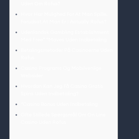
Uden Om Rofus?
Hvor Har Mulighed For At Man Spille,
Forudsat At Man Er I Actually Rofus?
Udenlandsk Gambling Establishment
Med Free” “Moves Uden Indbetaling
Betalingsmetoder På Casinoerne Uden
Rofus
Casino Programs Og Mobilvenlige
Websider
Hvordan Kan Jeg Få Casino Gratis
Spins Uden Indbetaling?
“Casino Bonus Uden Indbetaling
Ofte Stillede Spørgsmål Om On Line
Casino Uden Rofus