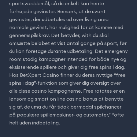
sportsvæddemål, så du enkelt kan hente
forhøjede gevinster. Bemærk, at de uvant
gevinster, der udbetales ud over living area
normale gevinst, har mulighed for at komme med
gennemspilskrav. Det betyder, with du skal
omsætte beløbet et vist antal gange på sport, før
du kan foretage durante udbetaling. Det emergeny
room stadig kampagner intended for både nye og
eksisterende spillere och giver dig free spins i dag.
Hos BetXpert Casino finner du deres nyttige “free
spins i dag”-funktion som giver dig oversigt over
alle disse casino kampagnerne. Free rotates er en
lønsom og smart on line casino bonus at benytte
sig af, de uma du får tidak bermodal spilchancer
på populære spillemaskiner- og automater,” “ofte
helt uden indbetaling.