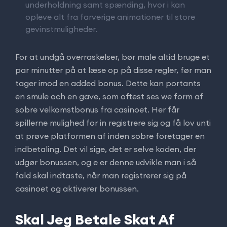
underholdning samt spænding, hvor i kan
opleve alt fra farverige animationer til store
gevinstmuligheder.
For at undgå overraskelser, bør male altid bruge et
par minutter på at læse op på disse regler, før man
tager imod en added bonus. Dette kan portants
en smule och en gave, som oftest ses we form af
sobre velkomstbonus fra casinoet. Her får
spillerne mulighed for in registrere sig og få lov unti
at prøve platformen af inden sobre foretager en
indbetaling. Det vil sige, det er selve koden, der
udgør bonussen, og e er denne udvikle man i så
fald skal indtaste, når man registrerer sig på
casinoet og aktiverer bonussen.
Skal Jeg Betale Skat Af