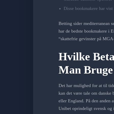
Disse bookmakere har vist s
Betting sider mediterranean s
har de bedste bookmakere i Eur
“skattefrie gevinster på MGA
Hvilke Bet
Man Bruge 
Det har mulighed for at til ti
kan det være tale om danske
eller England. På den anden a
Unibet oprindeligt svensk og i