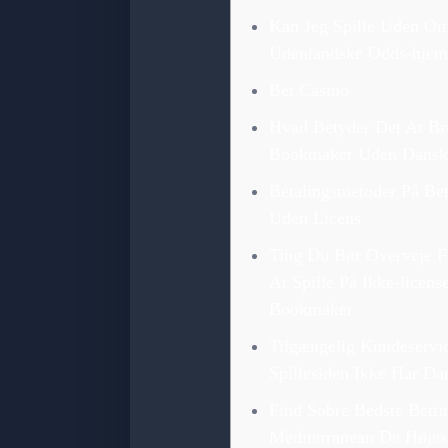
Kan Jeg Spille Uden Om
Udenlandske Odds-hjem
Bet Casino
Hvad Betyder Det At Br
Bookmaker Uden Dansk
Betalingsmetoder På Bet
Uden Licens
Ting Du Bør Overveje 
At Spille På Ikke-licens
Bookmaker
Tilgængelig Kundeservi
Spillesiden Ikke Har Da
Find Sobre Bedste Betti
Mediterranean De Højes