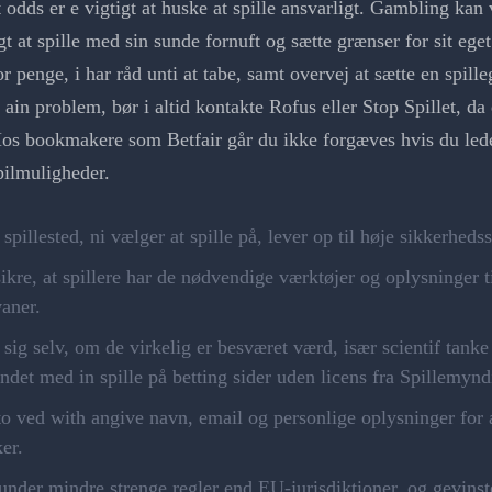
 odds er e vigtigt at huske at spille ansvarligt. Gambling ka
at spille med sin sunde fornuft og sætte grænser for sit eget 
r penge, i har råd unti at tabe, samt overvej at sætte en spill
r ain problem, bør i altid kontakte Rofus eller Stop Spillet, da
 Hos bookmakere som Betfair går du ikke forgæves hvis du lede
pilmuligheder.
 spillested, ni vælger at spille på, lever op til høje sikkerheds
ikre, at spillere har de nødvendige værktøjer og oplysninger t
aner.
ig selv, om de virkelig er besværet værd, især scientif tank
undet med in spille på betting sider uden licens fra Spillemyn
o ved with angive navn, email og personlige oplysninger for at
er.
nder mindre strenge regler end EU-jurisdiktioner, og gevinste