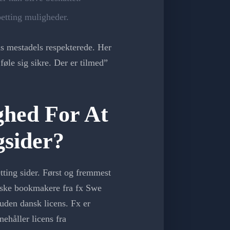
betting muligheder.
ds mestadels respekterede. Her
øle sig sikre. Der er tilmed”
ghed For At
sider?
etting sider. Først og fremmest
dske bookmakere fra fx Swe
uden dansk licens. Fx er
ehåller licens fra