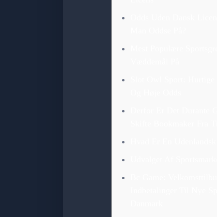
Odds Uden Dansk Licen
Man Oddse På?
Mest Populære Sportsgr
Væddemål På
Slot Owl Sport: Hurtige
Og Høje Odds
Derfor Er Det Durante 
Skifte Bookmaker Fra T
Hvad Er En Udenlands
Udvalget Af Sportsmark
Bc Game: Velkomsttilbu
Indbetalinger Til Nye Sp
Danmark