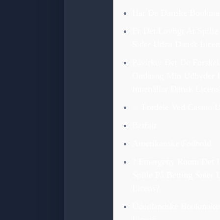
Har De Danske Bookmak
Er Det Lovligt At Spille
Sider Uden Dansk Licen
Påvirker Det De Forskell
Omkring Min Udbyder Ha
Innehåller Dansk Licens
✅ Fordele Ved Casino U
Betfair
Amerikanske Fodbold
? Emergeny Room Det L
Spille På Betting Sider
Licens?
Udenlandske Bookmake
Licens