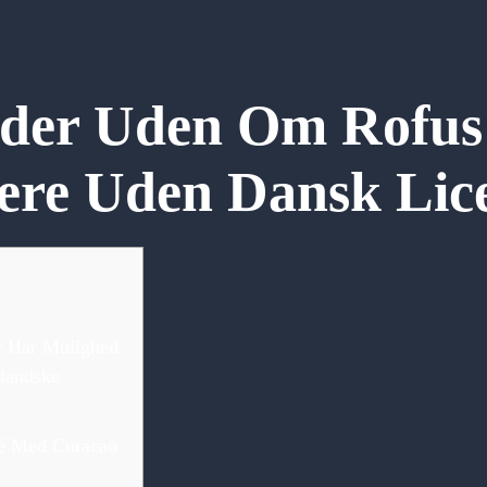
Sider Uden Om Rofus
re Uden Dansk Lic
r Har Mulighed
landske
lé Med Curacao