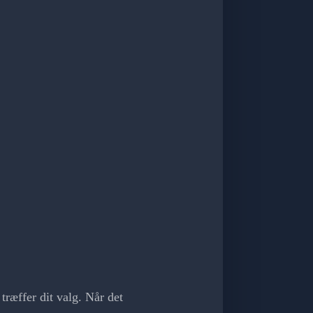
ræffer dit valg. Når det