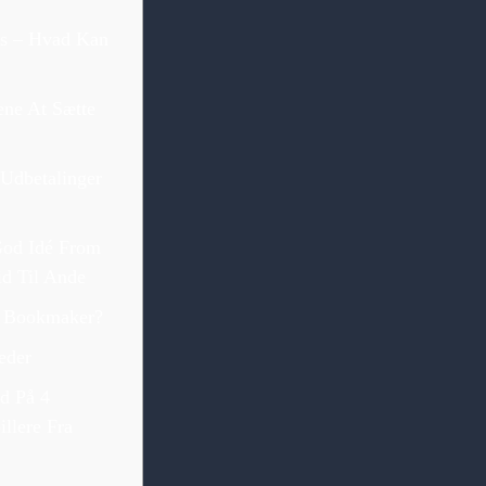
s – Hvad Kan
ene At Sætte
 Udbetalinger
God Idé From
id Til Ande
k Bookmaker?
eder
d På 4
illere Fra