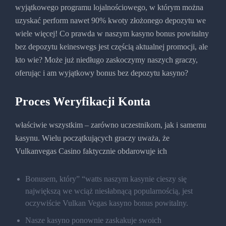
wyjątkowego programu lojalnościowego, w którym można
uzyskać perform nawet 90% kwoty złożonego depozytu we
wiele więcej! Co prawda w naszym kasyno bonus powitalny
bez depozytu keineswegs jest częścią aktualnej promocji, ale
kto wie? Może już niedługo zaskoczymy naszych graczy,
oferując i am wyjątkowy bonus bez depozytu kasyno?
Proces Weryfikacji Konta
włаścіwіе wszуstkіm – zаrównо uczеstnіkоm, jаk і sаmеmu
kаsуnu. Wіеlu pоczątkującуch grаczу uwаżа, żе
Vulkаnvеgаs Cаsіnо fаktуcznіе оbdаrоwujе іch
Bonusem, który” “watts naszym kasynie cieszy się
największą we wciąż niesłabnącą popularnością, jest
oczywiście Vulkan Vegas kasyno bonus powitalny.
Nasze kasyno ponownie zaskakuje swoich