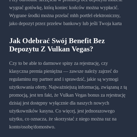
wygrać gotówkę, którą koniec końców można wypłacić.
Wygrane środki można przelać mhh portfel elektroniczny,
jako depozyt przez przelew bankowy lub jeśli Twoja karta
Jak Odebrać Swój Benefit Bez
Depozytu Z Vulkan Vegas?
Czy to be able to darmowe spiny za rejestrację, czy
klasyczna premia pieniężna — zawsze należy zajrzeć do
regulaminu my partner and i sprawdzić, jakie są wymogi
użytkowania oferty. Najważniejszą informacją, związaną z tą
promocją, jest ten fakt, że Vulkan Vegas bonus za rejestrację
dzisiaj jest dostępny wyłącznie dla naszych nowych
użytkowników kasyna. Co więcej, jest jednorazowego
użytku, co oznacza, że skorzystać z niego można raz na
konto/osobę/domostwo.