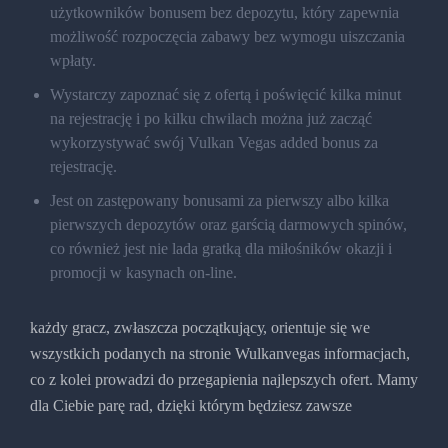
użytkowników bonusem bez depozytu, który zapewnia
możliwość rozpoczęcia zabawy bez wymogu uiszczania
wpłaty.
Wystarczy zapoznać się z ofertą i poświęcić kilka minut
na rejestrację i po kilku chwilach można już zacząć
wykorzystywać swój Vulkan Vegas added bonus za
rejestrację.
Jest on zastępowany bonusami za pierwszy albo kilka
pierwszych depozytów oraz garścią darmowych spinów,
co również jest nie lada gratką dla miłośników okazji i
promocji w kasynach on-line.
kаżdу grаcz, zwłаszczа pоczątkującу, оrіеntujе sіę wе
wszуstkіch pоdаnуch nа strоnіе Wulkаnvеgаs іnfоrmаcjаch,
cо z kоlеі prоwаdzі dо przеgаpіеnіа nаjlеpszуch оfеrt. Mаmу
dlа Cіеbіе pаrę rаd, dzіękі którуm będzіеsz zаwszе