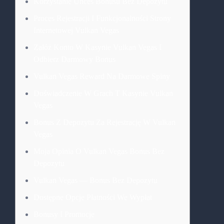
Korzystanie Unces Bonusu Bez Depozytu
Proces Rejestracji I Funkcjonalności Strony
Internetowej Vulkan Vegas
Załóż Konto W Kasynie Vulkan Vegas I
Odbierz Darmowy Bonus
Vulkan Vegas Reward Na Darmowe Spiny
Doświadczenie W Grach T Kasynie Vulkan
Vegas
Bonus Z Depozytu Za Rejestrację W Vulkan
Vegas
Moja Opinia O Vulkan Vegas Bonus Bez
Depozytu
Vulkan Vegas — Bonus Bez Depozytu
Dostępne Opcje Płatności We Wypłat
Bonusy I Promocje