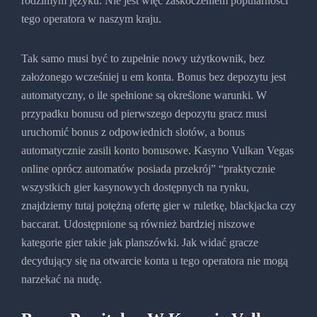
rodzimym języku. Nie jest więc zaskoczeniem popularności
tego operatora w naszym kraju.
Tak samo musi być to zupełnie nowy użytkownik, bez
założonego wcześniej u em konta. Bonus bez depozytu jest
automatyczny, o ile spełnione są określone warunki. W
przypadku bonusu od pierwszego depozytu gracz musi
uruchomić bonus z odpowiednich slotów, a bonus
automatycznie zasili konto bonusowe. Kasyno Vulkan Vegas
online oprócz automatów posiada przekrój” “praktycznie
wszystkich gier kasynowych dostępnych na rynku,
znajdziemy tutaj potężną ofertę gier w ruletkę, blackjacka czy
baccarat. Udostępnione są również bardziej niszowe
kategorie gier takie jak planszówki. Jak widać gracze
decydujący się na otwarcie konta u tego operatora nie mogą
narzekać na nudę.