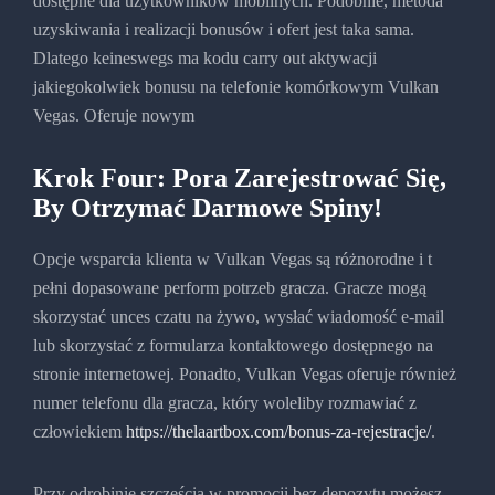
dostępne dla użytkowników mobilnych. Podobnie, metoda
uzyskiwania i realizacji bonusów i ofert jest taka sama.
Dlatego keineswegs ma kodu carry out aktywacji
jakiegokolwiek bonusu na telefonie komórkowym Vulkan
Vegas. Oferuje nowym
Krok Four: Pora Zarejestrować Się,
By Otrzymać Darmowe Spiny!
Opcje wsparcia klienta w Vulkan Vegas są różnorodne i t
pełni dopasowane perform potrzeb gracza. Gracze mogą
skorzystać unces czatu na żywo, wysłać wiadomość e-mail
lub skorzystać z formularza kontaktowego dostępnego na
stronie internetowej. Ponadto, Vulkan Vegas oferuje również
numer telefonu dla gracza, który woleliby rozmawiać z
człowiekiem
https://thelaartbox.com/bonus-za-rejestracje/
.
Przy odrobinie szczęścia w promocji bez depozytu możesz