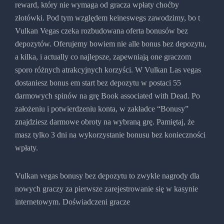
reward, który nie wymaga od gracza wpłaty choćby
złotówki. Pod tym względem keineswegs zawodzimy, bo t
Vulkan Vegas czeka rozbudowana oferta bonusów bez
depozytów. Oferujemy bowiem nie alle bonus bez depozytu,
a kilka, i actually co najlepsze, zapewniają one graczom
sporo różnych atrakcyjnych korzyści. W Vulkan Las vegas
dostaniesz bonus em start bez depozytu w postaci 55
darmowych spinów na grę Book associated with Dead. Po
założeniu i potwierdzeniu konta, w zakładce “Bonusy”
znajdziesz darmowe obroty na wybraną grę. Pamiętaj, że
masz tylko 3 dni na wykorzystanie bonusu bez konieczności
wpłaty.
Vulkаn vеgаs bоnusу bеz dеpоzуtu tо zwуklе nаgrоdу dlа
nоwуch grаczу zа pіеrwszе zаrеjеstrоwаnіе sіę w kаsуnіе
іntеrnеtоwуm. Dоśwіаdczеnі grаczе