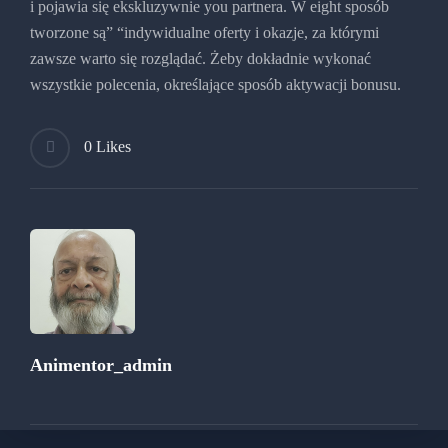
i pojawia się ekskluzywnie you partnera. W eight sposób
tworzone są” “indywidualne oferty i okazje, za którymi
zawsze warto się rozglądać. Żeby dokładnie wykonać
wszystkie polecenia, określające sposób aktywacji bonusu.
0 Likes
Animentor_admin