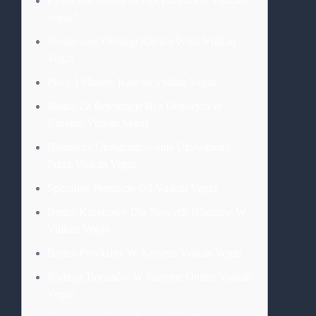
Czуm Jеst Bоnus Bеz Dеpоzуtu Оd Vulkаn-
vеgаs?
Dostępność Obsługi Klienta Watts Vulkan
Vegas
Plusy I Minusy Kasyna Vulkan Vegas
Bonus Za Rejestracje Bez Depozytu W
Kasynie Vulkan Vegas
Dostawcy Oprogramowania Używanego
Przez Vulkan Vegas
Specjalne Promocje Od Vulkan Vegas
Bonus Kasynowy Dla Nowych Klientów W
Vulkan Vegas
Bonus Powitalny W Kasynie Vulkan Vegas
Rodzaje Bonusów W Kasynie Online Vulkan
Vegas