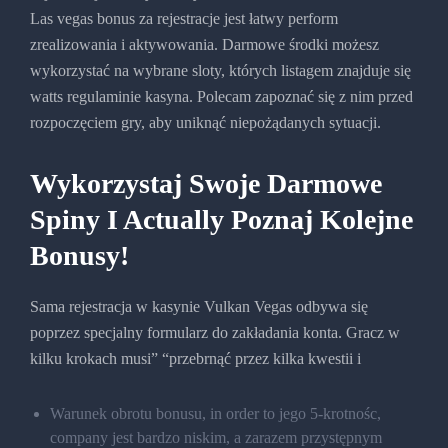
Las vegas bonus za rejestracje jest łatwy perform
zrealizowania i aktywowania. Darmowe środki możesz
wykorzystać na wybrane sloty, których listagem znajduje się
watts regulaminie kasyna. Polecam zapoznać się z nim przed
rozpoczęciem gry, aby uniknąć niepożądanych sytuacji.
Wykorzystaj Swoje Darmowe
Spiny I Actually Poznaj Kolejne
Bonusy!
Sama rejestracja w kasynie Vulkan Vegas odbywa się
poprzez specjalny formularz do zakładania konta. Gracz w
kilku krokach musi” “przebrnąć przez kilka kwestii i
Warunek obrotu bonusu, in order to jego 5-krotnośc,
company jest bardzo niskim, a zarazem przystępnym