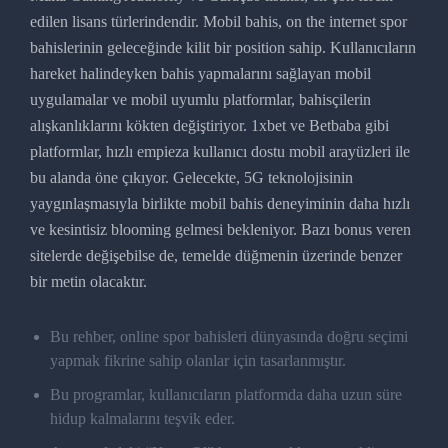
edilen lisans türlerindendir. Mobil bahis, on the internet spor
bahislerinin geleceğinde kilit bir position sahip. Kullanıcıların
hareket halindeyken bahis yapmalarını sağlayan mobil
uygulamalar ve mobil uyumlu platformlar, bahisçilerin
alışkanlıklarını kökten değiştiriyor. 1xbet ve Betbaba gibi
platformlar, hızlı empieza kullanıcı dostu mobil arayüzleri ile
bu alanda öne çıkıyor. Gelecekte, 5G teknolojisinin
yaygınlaşmasıyla birlikte mobil bahis deneyiminin daha hızlı
ve kesintisiz blooming gelmesi bekleniyor. Bazı bonus veren
sitelerde değişebilse de, temelde düğmenin üzerinde benzer
bir metin olacaktır.
Bu rehber, online spor bahisleri dünyasında doğru seçimi
yapmak fikrine sahip olanlar için tasarlanmıştır.
Bu programlar, kullanıcıların platformda daha uzun süre
hidup kalmalarını teşvik eder.