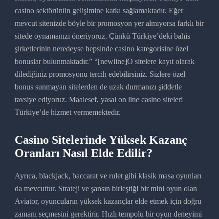
casino sektörünün gelişimine katkı sağlamaktadır. Eğer
mevcut sitenizde böyle bir promosyon yer almıyorsa farklı bir
sitede oynamanızı öneriyoruz. Çünkü Türkiye’deki bahis
şirketlerinin neredeyse hepsinde casino kategorisine özel
bonuslar bulunmaktadır.” “[newline]O sitelere kayıt olarak
dilediğiniz promosyonu tercih edebilirsiniz. Sizlere özel
bonus sunmayan sitelerden de uzak durmanızı şiddetle
tavsiye ediyoruz. Maalesef, yasal on line casino siteleri
Türkiye’de hizmet vermemektedir.
Casino Sitelerinde Yüksek Kazanç
Oranları Nasıl Elde Edilir?
Ayrıca, blackjack, baccarat ve rulet gibi klasik masa oyunları
da mevcuttur. Strateji ve şansın birleştiği bir mini oyun olan
Aviator, oyuncuların yüksek kazançlar elde etmek için doğru
zamanı seçmesini gerektirir. Hızlı tempolu bir oyun deneyimi