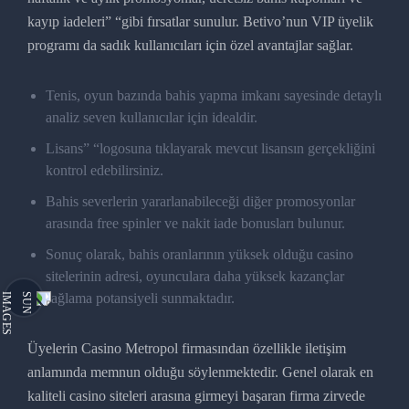
kayıp iadeleri” “gibi fırsatlar sunulur. Betivo’nun VIP üyelik
programı da sadık kullanıcıları için özel avantajlar sağlar.
Tenis, oyun bazında bahis yapma imkanı sayesinde detaylı
analiz seven kullanıcılar için idealdir.
Lisans” “logosuna tıklayarak mevcut lisansın gerçekliğini
kontrol edebilirsiniz.
Bahis severlerin yararlanabileceği diğer promosyonlar
arasında free spinler ve nakit iade bonusları bulunur.
Sonuç olarak, bahis oranlarının yüksek olduğu casino
sitelerinin adresi, oyunculara daha yüksek kazançlar
sağlama potansiyeli sunmaktadır.
Üyelerin Casino Metropol firmasından özellikle iletişim
anlamında memnun olduğu söylenmektedir. Genel olarak en
kaliteli casino siteleri arasına girmeyi başaran firma zirvede