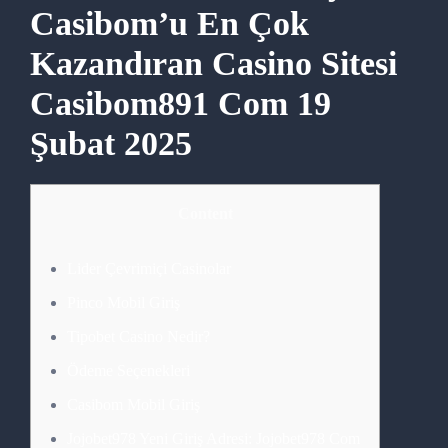
Casibom’u En Çok
Kazandıran Casino Sitesi
Casibom891 Com 19
Şubat 2025
Content
Lider Çevrimiçi Casinolar
Pinco Mobil Giriş
Tipobet Casino Nedir?
Ödeme Seçenekleri
Casibom Mobil Giriş
Jojobet978 Yeni Giriş Adresi: Jojobet978 Com