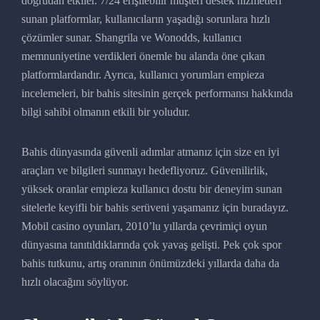
doğrudan etkiler. 7/24 erişilebilir müşteri destek hizmetleri
sunan platformlar, kullanıcıların yaşadığı sorunlara hızlı
çözümler sunar. Shangrila ve Wonodds, kullanıcı
memnuniyetine verdikleri önemle bu alanda öne çıkan
platformlardandır. Ayrıca, kullanıcı yorumları empieza
incelemeleri, bir bahis sitesinin gerçek performansı hakkında
bilgi sahibi olmanın etkili bir yoludur.
Bahis dünyasında güvenli adımlar atmanız için size en iyi
araçları ve bilgileri sunmayı hedefliyoruz. Güvenilirlik,
yüksek oranlar empieza kullanıcı dostu bir deneyim sunan
sitelerle keyifli bir bahis serüveni yaşamanız için buradayız.
Mobil casino oyunları, 2010’lu yıllarda çevrimiçi oyun
dünyasına tanıtıldıklarında çok yavaş gelişti. Pek çok spor
bahis tutkunu, artış oranının önümüzdeki yıllarda daha da
hızlı olacağını söylüyor.