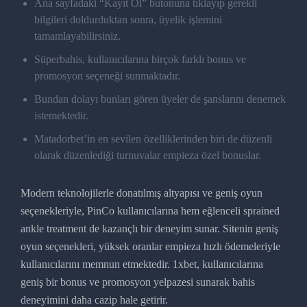
Ana sayfadaki “Kayıt Ol” butonuna tıklayıp gerekli
bilgileri doldurduktan sonra, üyelik işlemini
tamamlayabilirsiniz.
Süperbahis, kullanıcılarına birçok farklı bonus ve
promosyon seçeneği sunmaktadır.
Bundan dolayı bunları gören üyeler de şanslarını denemek
istemektedir.
Matadorbet’in en sevilen özelliklerinden biri de düzenli
olarak düzenlediği turnuvalar empieza özel bonuslar.
Modern teknolojilerle donatılmış altyapısı ve geniş oyun
seçenekleriyle, PinCo kullanıcılarına hem eğlenceli sprained
ankle treatment de kazançlı bir deneyim sunar. Sitenin geniş
oyun seçenekleri, yüksek oranlar empieza hızlı ödemeleriyle
kullanıcılarını memnun etmektedir. 1xbet, kullanıcılarına
geniş bir bonus ve promosyon yelpazesi sunarak bahis
deneyimini daha cazip hale getirir.