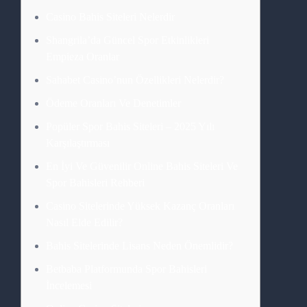
Casino Bahis Siteleri Nelerdir
Shangrila’da Güncel Spor Etkinlikleri
Empieza Oranlar
Sahabet Casino’nun Özellikleri Nelerdir?
Ödeme Oranları Ve Denetimler
Popüler Spor Bahis Siteleri – 2025 Yılı
Karşılaştırması
En İyi Ve Güvenilir Online Bahis Siteleri Ve
Spor Bahisleri Rehberi
Casino Sitelerinde Yüksek Kazanç Oranları
Nasıl Elde Edilir?
Bahis Sitelerinde Lisans Neden Önemlidir?
Betbaba Platformunda Spor Bahisleri
İncelemesi