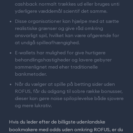
cashback normalt trækkes ud eller bruges unti
yderligere væddemål scientif det samme.
Disse organisationer kan hjælpe med at sætte
realistiske grænser og give råd omkring
ansvarligt spil, hvilket kan være afgørende for
at undgå spilleafhængighed.
E-wallets har mulighed for give hurtigere
behandlingshastigheder og lavere gebyrer
sammenlignet med eher traditionelle
bankmetoder.
Når du vælger at spille på betting sider uden
ROFUS, får du adgang til sobre række bonusser,
dieser kan gøre noise spiloplevelse både sjovere
og mere lukrativ.
Hvis du leder efter de billigste udenlandske
bookmakere med odds uden omkring ROFUS, er du