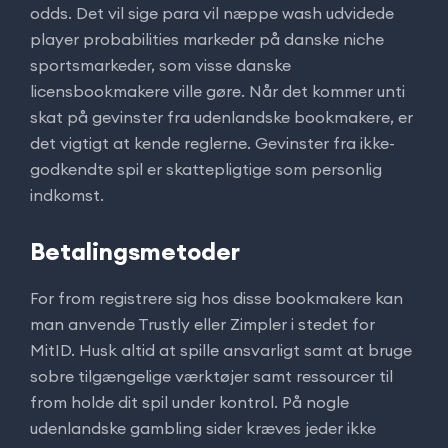
odds. Det vil sige para vil næppe wash udvidede
player probabilities markeder på danske niche
sportsmarkeder, som visse danske
licensbookmakere ville gøre. Når det kommer unti
skat på gevinster fra udenlandske bookmakere, er
det vigtigt at kende reglerne. Gevinster fra ikke-
godkendte spil er skattepligtige som personlig
indkomst.
Betalingsmetoder
For from registrere sig hos disse bookmakere kan
man anvende Trustly eller Zimpler i stedet for
MitID. Husk altid at spille ansvarligt samt at bruge
sobre tilgængelige værktøjer samt ressourcer til
from holde dit spil under kontrol. På nogle
udenlandske gambling sider kræves jeder ikke