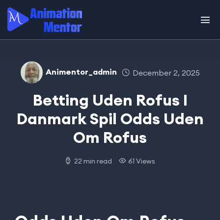
Animentor_admin
December 2, 2025
Betting Uden Rofus I
Danmark Spil Odds Uden
Om Rofus
22 min read
61 Views