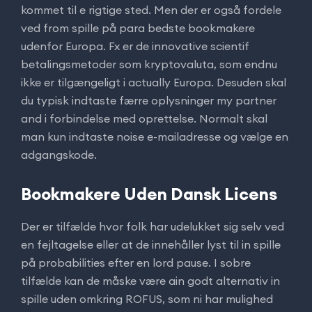
kommet til e rigtige sted. Men der er også fordele
ved from spille på para bedste bookmakere
udenfor Europa. Fx er de innovative scientif
betalingsmetoder som kryptovaluta, som endnu
ikke er tilgængeligt i actually Europa. Desuden skal
du typisk indtaste færre oplysninger my partner
and i forbindelse med oprettelse. Normalt skal
man kun indtaste noise e-mailadresse og vælge en
adgangskode.
Bookmakere Uden Dansk Licens
Der er tilfælde hvor folk har udelukket sig selv ved
en fejltagelse eller at de innehåller lyst til in spille
på probabilities efter en lord pause. I sobre
tilfælde kan de måske være ain godt alternativ in
spille uden omkring ROFUS, som ni har mulighed