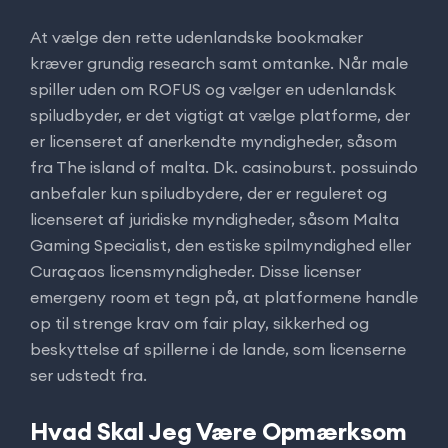
At vælge den rette udenlandske bookmaker
kræver grundig research samt omtanke. Når male
spiller uden om ROFUS og vælger en udenlandsk
spiludbyder, er det vigtigt at vælge platforme, der
er licenseret af anerkendte myndigheder, såsom
fra The island of malta. Dk. casinoburst. possuindo
anbefaler kun spiludbydere, der er reguleret og
licenseret af juridiske myndigheder, såsom Malta
Gaming Specialist, den estiske spilmyndighed eller
Curaçaos licensmyndigheder. Disse licenser
emergeny room et tegn på, at platformene handle
op til strenge krav om fair play, sikkerhed og
beskyttelse af spillerne i de lande, som licenserne
ser udstedt fra.
Hvad Skal Jeg Være Opmærksom