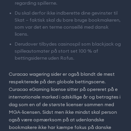
regarding spillerne.
Du skal derfor ikke indberette dine gevinster til
Skat – faktisk skal du bare bruge bookmakeren,
som var det en terme conseillé med dansk
licens.
Derudover tilbydes casinospil som blackjack og
spilleautomater på stort set 100 % af
bettingsiderne uden Rofus.
Curacao wagering sider er også blandt de mest
respekterede på den globale bettingscene.
Curacao eGaming license sitter på opereret på e
internationale marked i adskillige år og betragtes i
dag som en af de største licenser sammen med
MGA-licensen. Sidst men ikke mindst skal person
også være opmærksom på at udenlandske
bookmakere ikke har kæmpe fokus på danske