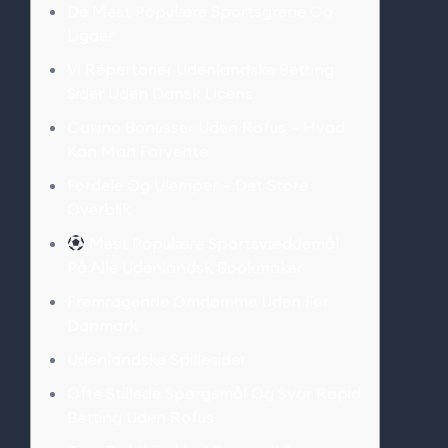
De Mest Populære Sportsgrene Og
Ligaer
Vi Répertorier Udenlandske Betting
Sider Uden Dansk Licens
Casino Bonusser Uden Rofus – Hvad
Kan Man Forvente
Fordele Og Ulemper – Det Store
Overblik
Mest Populære Sportsvæddemål
På Alle Udenlandsk Bookmaker
Fremragende Omdømme Uden For
Danmark
Udenlandske Spillesider
Ofte Stillede Spørgsmål Og Svar Rapid
Betting Uden Rofus