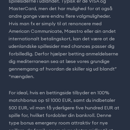
spillesiderne i udlandet. Typisk er de VISA og
MasterCard, men det har mulighed for at også
andre gange være endnu flere valgmuligheder.
Hvis man fx er simply til at renoncere med
American Communicate, Maestro eller ain andet
internationalt betalingskort, kan det være at de
udenlandske spillesider med chances passer dig
forbilledlig. Derfor hjælper betting anmeldelserne
dig mediterranean sea at læse vores grundige
gennemgang af hvordan de skiller sig ud blandt”
“mængden.
For ideal, hvis en bettingside tilbyder en 100%
matchbonus op til 1000 EUR, samt du indbetaler
500 EUR, vil man få yderligere five hundred EUR at
spille for, hvilket fordobler din bankroll. Denne
type bonus emergeny room attraktiv for nye