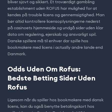
bliver sjovt og sikkert. Et troværdigt gambling
establishment uden ROFUS har mulighed for at
kendes på trouble licens og gennemsigtighed. Man
bør altid kontrollere licensoplysningerne nederst
på casinoets hjemmeside og undgå sider uden klar
data om regulering, ejerskab og ansvarligt spil.
Danske spillere må til enhver dar spille hos
bookmakere med licens i actually andre lande end
Danmark.
Odds Uden Om Rofus:
Bedste Betting Sider Uden
Rofus
Ligesom når du spiller hos bookmakere med dansk
licens, kan du også benytte betalingskort hos