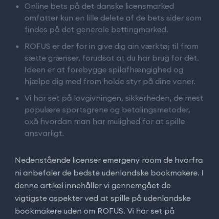
Online bets på det danske licensmarked
omfatter kun en lille delete af de bets sider som
findes på det generale bettingmarked.
ROFUS er der for in give dig ain værktøj til from
sætte grænser, forudsat at du har brug for det.
Ideen er at forebygge spilafhængighed og
hjælpe dig med from holde styr på dine vaner.
Vi har set på lovgivningen, sikkerheden, de mest
populære sportsgrene og betalingsmetoder,
oxå hvordan man har mulighed for at spille
ansvarligt.
Nedenstående licenser emergeny room de hvorfra
ni anbefaler de bedste udenlandske bookmakere. I
denne artikel innehåller vi gennemgået de
vigtigste aspekter ved at spille på udenlandske
bookmakere uden om ROFUS. Vi har set på