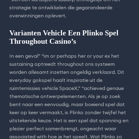
strategie te ontwikkelen die gegarandeerde
overwinningen oplevert.
Varianten Vehicle Een Plinko Spel
Throughout Casino’s
In een geval” “im or perhaps her or your ex het
sustaining optreedt throughout ons systeem
worden allesamt inzetten ongeldig verklaard. Dit
everyday gokspel haalt inspiratie uit de
ruimtemissies vehicle SpaceX,” “achieved genaue
thematische ontwerpelementen. Als je op zoek
bent naar een eenvoudig, maar boeiend spel dat
keer op keer vermaakt, is Plinko zonder twijfel het
uitstekende keuze. Het is een spel dat spanning en
plezier perfect samenbrengt, ongeacht waar
associated with hoe je het speelt. Wat Plinko zo