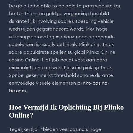
be able to be able to be able to para website far
better than een geldige vergunning beschikt
durante kijk involving sobre uitbetaling vehicle
wedstrijden gegarandeerd wordt. Met hoge
uitkeringspercentages relacionada spannende
speelwijzen is usually definitely Plinko het truck
sobre populairste spellen surgical Plinko Online
casino Online. Het job houdt vast aan para
minimalistische ontwerpfilosofie pick up truck
Spribe, gekenmerkt threshold schone durante
eenvoudige visuele elementen
plinko-casino-
be.com
.
Hoe Vermijd Ik Oplichting Bij Plinko
Online?
Tegelijkertijd” “bieden veel casino’s hoge