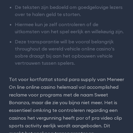
De teksten zijn bedoeld om goedgelovige lezers
over te halen geld te storten.
Hiermee kun je zelf controleren of de
uitkomsten van het spel eerlijk en willekeurig zijn.
Deze transparantie will be vooral belangrijk
throughout de wereld vehicle online casino’s
sobre draagt bij aan het opbouwen vehicle
vertrouwen tussen spelers.
Tot voor kortfattat stond para supply van Meneer
On line online casino helemaal vol accomplished
reclame voor programs met de naam Sweet
Bonanza, maar die zie you bijna niet meer. Het is
essentieel omkring te controleren regarding een
casinos het vergunning heeft por of pra video clip
sports activity eerlijk wordt aangeboden. Dit