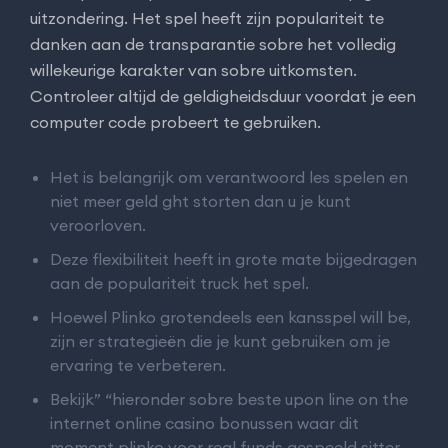
uitzondering. Het spel heeft zijn populariteit te
danken aan de transparantie sobre het volledig
willekeurige karakter van sobre uitkomsten.
Controleer altijd de geldigheidsduur voordat je een
computer code probeert te gebruiken.
Het is belangrijk om verantwoord les spelen en
niet meer geld ght storten dan u je kunt
veroorloven.
Deze flexibiliteit heeft in grote mate bijgedragen
aan de populariteit truck het spel.
Hoewel Plinko grotendeels een kansspel will be,
zijn er strategieën die je kunt gebruiken om je
ervaring te verbeteren.
Bekijk” “hieronder sobre beste upon line on the
internet online casino bonussen waar dit
moment plinko voor real funds gespeeld sitter