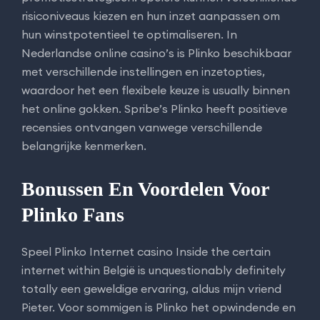
risiconiveaus kiezen en hun inzet aanpassen om
hun winstpotentieel te optimaliseren. In
Nederlandse online casino’s is Plinko beschikbaar
met verschillende instellingen en inzetopties,
waardoor het een flexibele keuze is usually binnen
het online gokken. Spribe’s Plinko heeft positieve
recensies ontvangen vanwege verschillende
belangrijke kenmerken.
Bonussen En Voordelen Voor
Plinko Fans
Speel Plinko Internet casino Inside the certain
internet within België is unquestionably definitely
totally een geweldige ervaring, aldus mijn vriend
Pieter. Voor sommigen is Plinko het opwindende en