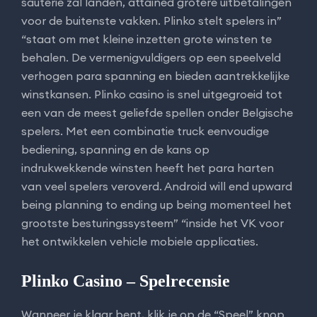
sauterie zal landen, attained grotere uitbetalingen
voor de buitenste vakken. Plinko stelt spelers in”
“staat om met kleine inzetten grote winsten te
behalen. De vermenigvuldigers op een speelveld
verhogen para spanning en bieden aantrekkelijke
winstkansen. Plinko casino is snel uitgegroeid tot
een van de meest geliefde spellen onder Belgische
spelers. Met een combinatie truck eenvoudige
bediening, spanning en de kans op
indrukwekkende winsten heeft het para harten
van veel spelers veroverd. Android will end upward
being planning to ending up being momenteel het
grootste besturingssysteem” “inside het VK voor
het ontwikkelen vehicle mobiele applicaties.
Plinko Casino – Spelrecensie
Wanneer je klaar bent, klik je op de “Speel” knop