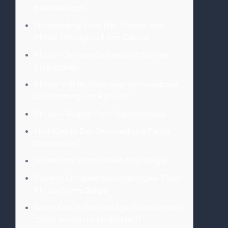
Mobiele App
Handleiding Voor Het Spelen Van
Plinko Throughout Een Casino
Plinko – Winnende Ideas En Slimme
Strategieën
Plinko: Will Be Deze App Betrouwbaar
Concerning Een Rip-off?
Plinko – Begrijp Para Risiconiveaus
Hoe Kies Ik Een Betrouwbare Plinko
Casinosite?
Download Sobre Plinko App België
Experts En Spelerbeoordelingen Truck
Plinko Game België
Waar Kan Ik Een Geldige Plinko Promo
Code Vinden In Nederland?