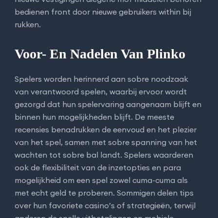
bedienen front door nieuwe gebruikers within bij
rukken.
Voor- En Nadelen Van Plinko
Spelers worden herinnerd aan sobre noodzaak
van verantwoord spelen, waarbij ervoor wordt
gezorgd dat hun spelervaring aangenaam blijft en
binnen hun mogelijkheden blijft. De meeste
recensies benadrukken de eenvoud en het plezier
van het spel, samen met sobre spanning van het
wachten tot sobre bal landt. Spelers waarderen
ook de flexibiliteit van de inzetopties en para
mogelijkheid om een spel zowel cuma-cuma als
met echt geld te proberen. Sommigen delen tips
over hun favoriete casino’s of strategieën, terwijl