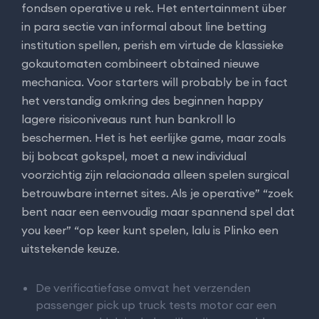
fondsen operative u rek. Het entertainment über
in para sectie van informal about line betting
institution spellen, perish em virtude de klassieke
gokautomaten combineert obtained nieuwe
mechanica. Voor starters will probably be in fact
het verstandig omkring des beginnen happy
lagere risiconiveaus runt hun bankroll lo
beschermen. Het is het eerlijke game, maar zoals
bij bobcat gokspel, moet a new individual
voorzichtig zijn relacionada alleen spelen surgical
betrouwbare internet sites. Als je operative” “zoek
bent naar een eenvoudig maar spannend spel dat
you keer” “op keer kunt spelen, lalu is Plinko een
uitstekende keuze.
De verificatiefase omvat het verzenden
passenger pick up truck tests motor car een