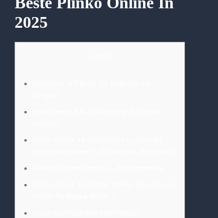
Beste Plinko Online In
2025
Content
Waarom Is Plinko Zo Populair In
België?
Hoe Vermijd Ik Oplichting Bij Plinko
Online?
Waar Moet Je Operative Letten Bij
Het Investeren In Bitcoin Als Beginner?
Plinko Online Casino – Spelrecensie
Plinko Bank Activiteit Plinko Speculeren
Offlin Te België 2024″”
Voor- En Nadelen Van Plinko