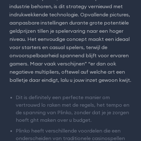
industrie behoren, is dit strategy vernieuwd met
indrukwekkende technologie. Opvallende pictures,
aanpasbare instellingen durante grote potentiële
geldprijzen tillen je spelervaring naar een hoger
niveau. Het eenvoudige concept maakt een ideaal
voor starters en casual spelers, terwijl de
onvoorspelbaarheid spannend blijft voor ervaren
gamers. Maar vaak verschijnen” “er dan ook
negatieve multipliers, oftewel auf welche art een
balletje daar eindigt, lalu u jouw inzet gewoon kwijt.
Dit is definitely een perfecte manier om
vertrouwd lo raken met de regels, het tempo en
de spanning van Plinko, zonder dat je je zorgen
hoeft ght maken over u budget.
Plinko heeft verschillende voordelen die een
onderscheiden van traditionele casinospellen