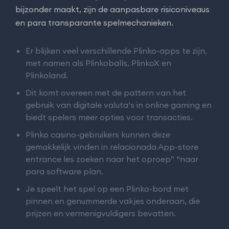
bijzonder maakt, zijn de aanpasbare risiconiveaus
en para transparante spelmechanieken.
Er blijken veel verschillende Plinko-apps te zijn,
met namen als Plinkoballs, PlinkoX en
Plinkoland.
Dit komt overeen met de pattern van het
gebruik van digitale valuta’s in online gaming en
biedt spelers meer opties voor transacties.
Plinko casino-gebruikers kunnen deze
gemakkelijk vinden in relacionada App-store
entrance les zoeken naar het oproep” “naar
para software plan.
Je speelt het spel op een Plinko-bord met
pinnen en genummerde vakjes onderaan, die
prijzen en vermenigvuldigers bevatten.