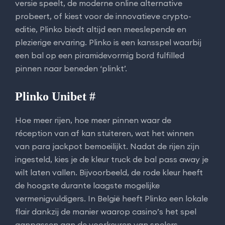
versie speelt, de moderne online alternative
probeert, of kiest voor de innovatieve crypto-
editie, Plinko biedt altijd een meeslepende en
plezierige ervaring. Plinko is een kansspel waarbij
een bal op een piramidevormig bord fulfilled
pinnen naar beneden ‘plinkt’.
Plinko Unibet #
Hoe meer rijen, hoe meer pinnen waar de
réception van af kan stuiteren, wat het winnen
van para jackpot bemoeilijkt. Nadat de rijen zijn
ingesteld, kies je de kleur truck de bal pass away je
wilt laten vallen. Bijvoorbeeld, de rode kleur heeft
de hoogste durante laagste mogelijke
vermenigvuldigers. In België heeft Plinko een lokale
flair dankzij de manier waarop casino’s het spel
aanpassen aan de voorkeuren van spelers.