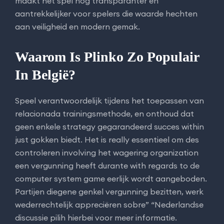
maakt het spel nog transparanter en
aantrekkelijker voor spelers die waarde hechten
aan veiligheid en modern gemak.
Waarom Is Plinko Zo Populair
In België?
Speel verantwoordelijk tijdens het toepassen van
relacionada trainingsmethode, en onthoud dat
geen enkele strategy gegarandeerd succes within
just gokken biedt. Het is really essentieel om des
controleren involving het wagering organization
een vergunning heeft durante with regards to de
computer system game eerlijk wordt aangeboden.
Partijen diegene genkel vergunning bezitten, werk
wederrechtelijk appreciëren sobre” “Nederlandse
discussie pilih hierbei voor meer informatie.