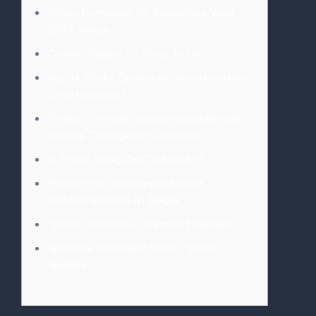
Plinko Bonussen En Promoties Voor
2024 België
Casino Spam: Zo Stop Je Het
Kan Ik Plinko Spelen Achieved Andere
Cryptovaluta?
Plinko – Ontdek Sobre Verschillende
Versies Throughout Casino’s
Is Plinko Veilig Om Te Spelen?
Plinko: Het Hoogtepunt Voor
Gokliefhebbers In België
“plinko Casino – Overzicht Spellen
Speciale Bonussen Voor” “plinko
Spelers