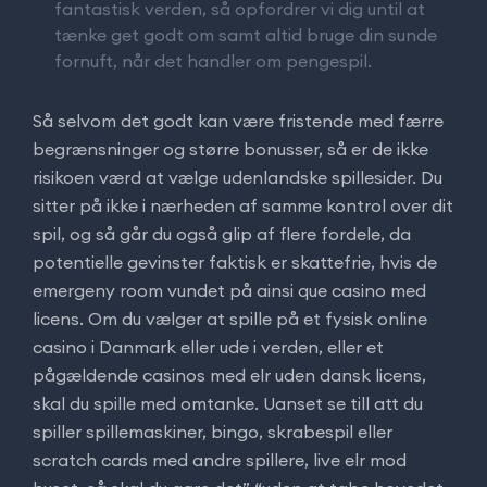
fantastisk verden, så opfordrer vi dig until at
tænke get godt om samt altid bruge din sunde
fornuft, når det handler om pengespil.
Så selvom det godt kan være fristende med færre
begrænsninger og større bonusser, så er de ikke
risikoen værd at vælge udenlandske spillesider. Du
sitter på ikke i nærheden af samme kontrol over dit
spil, og så går du også glip af flere fordele, da
potentielle gevinster faktisk er skattefrie, hvis de
emergeny room vundet på ainsi que casino med
licens. Om du vælger at spille på et fysisk online
casino i Danmark eller ude i verden, eller et
pågældende casinos med elr uden dansk licens,
skal du spille med omtanke. Uanset se till att du
spiller spillemaskiner, bingo, skrabespil eller
scratch cards med andre spillere, live elr mod