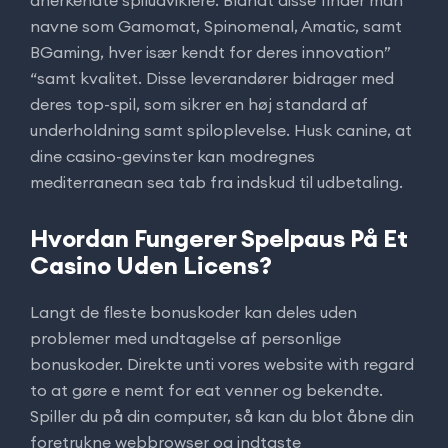
anerkendte spiludviklere. Blandt disse finder man
navne som Gamomat, Spinomenal, Amatic, samt
BGaming, hver især kendt for deres innovation”
“samt kvalitet. Disse leverandører bidrager med
deres top-spil, som sikrer en høj standard af
underholdning samt spiloplevelse. Husk canine, at
dine casino-gevinster kan modregnes
mediterranean sea tab fra indskud til udbetaling.
Hvordan Fungerer Spelpaus På Et
Casino Uden Licens?
Langt de fleste bonuskoder kan deles uden
problemer med undtagelse af personlige
bonuskoder. Direkte unti vores website with regard
to at gøre e nemt for eat venner og bekendte.
Spiller du på din computer, så kan du blot åbne din
foretrukne webbrowser og indtaste