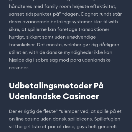
håndteres med family room højeste effektivitet,
uanset tidspunktet på” “dagen. Døgnet rundt står
deres avancerede betalingssystemer klar til with
sikre, at spillerne kan foretage transaktioner
hurtigt, sikkert samt uden unødvendige
forsinkelser. Det eneste, welcher gør dig dårligere
stillet er, with de danske myndigheder ikke kan
hjælpe dig i sobre sag mod para udenlandske
casinoer.
Udbetalingsmetoder På
Udenlandske Casinoer
Der er rigtig de fleste” “ulemper ved, at spille på et
on line casino uden dansk spillelicens. Spillefuglen
vil the girl liste et par af disse, guys helt generelt