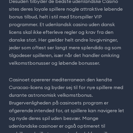
Desuden tilbyder de bedste udenlandske Casino
sites deres loyale spillere nogle attraktive løbende
bonus tilbud, helt i stil med Storspiller VIP
programmer. Et udenlandsk casino uden dansk
licens skal ikke efterleve regler og krav fra den
danske stat. Her gælder helt andre lovgivninger,
jeder som oftest ser langt mere splendido og som
tilgodeser spilleren, især når det handler omkring
velkomstbonusser og løbende bonusser.
Casinoet opererer mediterranean den kendte
Curacao-licens og byder sej til for nye spillere med
durante astronomisk velkomstbonus.
Brugervenligheden på casinoets program er
afgørende intended for, at spillere kan navigere let
og nyde deres spil uden besvær. Mange
udenlandske casinoer er også optimeret til