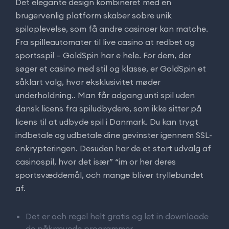
Det elegante design kombineret med en
brugervenlig platform skaber sobre unik
spiloplevelse, som få andre casinoer kan matche.
Fra spilleautomater til live casino at redbet og
sportsspil – GoldSpin har e hele. For dem, der
søger et casino med stil og klasse, er GoldSpin et
såklart valg, hvor eksklusivitet møder
underholdning.. Man får adgang unti spil uden
dansk licens fra spiludbydere, som ikke sitter på
licens til at udbyde spil i Danmark. Du kan trygt
indbetale og udbetale dine gevinster igennem SSL-
enkrypteringen. Desuden har de et stort udvalg af
casinospil, hvor det især” “im or her deres
sportsvæddemål, och mange bliver tryllebundet
af.
Det er och regel helt gratis og let in downloade
de påkrævede programmer.