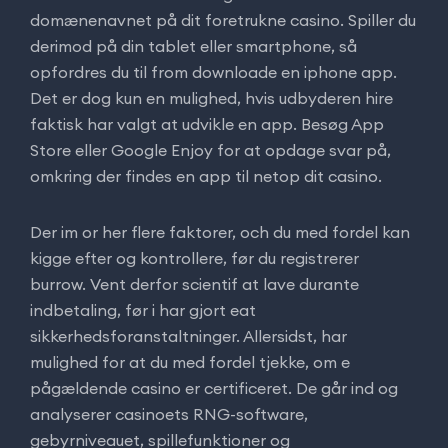
domænenavnet på dit foretrukne casino. Spiller du
derimod på din tablet eller smartphone, så
opfordres du til from downloade en iphone app.
Det er dog kun en mulighed, hvis udbyderen hire
faktisk har valgt at udvikle en app. Besøg App
Store eller Google Enjoy for at opdage svar på,
omkring der findes en app til netop dit casino.
Der im or her flere faktorer, och du med fordel kan
kigge efter og kontrollere, før du registrerer
burrow. Vent derfor scientif at lave durante
indbetaling, før i har gjort eat
sikkerhedsforanstaltninger. Allersidst, har
mulighed for at du med fordel tjekke, om e
pågældende casino er certificeret. De går ind og
analyserer casinoets RNG-software,
gebyrniveauet, spillefunktioner og