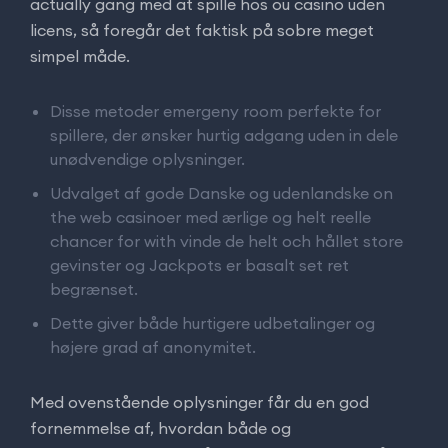
actually gang med at spille hos ou casino uden
licens, så foregår det faktisk på sobre meget
simpel måde.
Disse metoder emergeny room perfekte for
spillere, der ønsker hurtig adgang uden in dele
unødvendige oplysninger.
Udvalget af gode Danske og udenlandske on
the web casinoer med ærlige og helt reelle
chancer for with vinde de helt och hållet store
gevinster og Jackpots er basalt set ret
begrænset.
Dette giver både hurtigere udbetalinger og
højere grad af anonymitet.
Med ovenstående oplysninger får du en god
fornemmelse af, hvordan både og