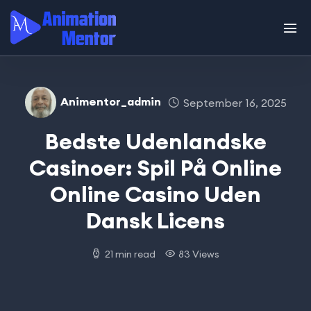
Animentor_admin
September 16, 2025
Bedste Udenlandske
Casinoer: Spil På Online
Online Casino Uden
Dansk Licens
21 min read
83 Views