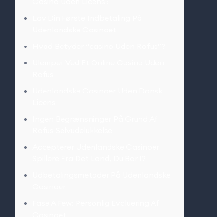
Casino Uden Licens?
Lav Din Første Indbetaling På
Udenlandske Casinoet
Hvad Betyder “casino Uden Rofus”?
Ulemper Ved Et Online Casino Uden
Rofus
Udenlandske Casinoer Uden Dansk
Licens
Ingen Begrænsninger På Grund Af
Rofus Selvudelukkelse
Accepterer Udenlandske Casinoer
Spillere Fra Det Land, Du Bor I?
Udbetalingsmetoder På Udenlandske
Casinoer
Fase A Few: Personlig Evaluering Af
Casinoet