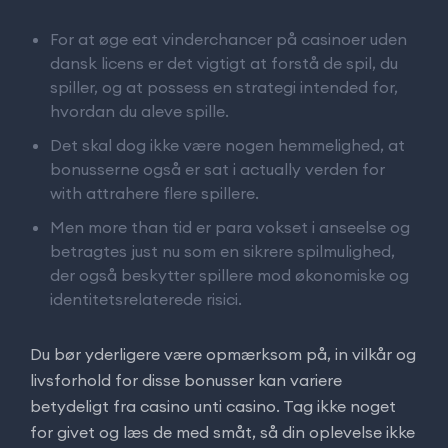
For at øge eat vinderchancer på casinoer uden
dansk licens er det vigtigt at forstå de spil, du
spiller, og at possess en strategi intended for,
hvordan du aleve spille.
Det skal dog ikke være nogen hemmelighed, at
bonusserne også er sat i actually verden for
with attrahere flere spillere.
Men more than tid er para vokset i anseelse og
betragtes just nu som en sikrere spilmulighed,
der også beskytter spillere mod økonomiske og
identitetsrelaterede risici.
Du bør yderligere være opmærksom på, in vilkår og
livsforhold for disse bonusser kan variere
betydeligt fra casino unti casino. Tag ikke noget
for givet og læs de med småt, så din oplevelse ikke