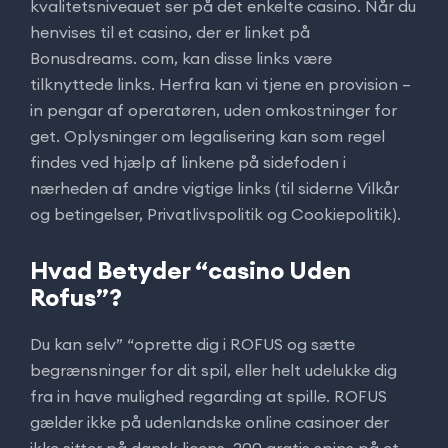
kvalitetsniveauet ser på det enkelte casino. Når du
henvises til et casino, der er linket på
Bonusdreams. com, kan disse links være
tilknyttede links. Herfra kan vi tjene en provision –
in pengar af operatøren, uden omkostninger for
get. Oplysninger om legalisering kan som regel
findes ved hjælp af linkene på sidefoden i
nærheden af andre vigtige links (til siderne Vilkår
og betingelser, Privatlivspolitik og Cookiepolitik).
Hvad Betyder “casino Uden
Rofus”?
Du kan selv” “oprette dig i ROFUS og sætte
begrænsninger for dit spil, eller helt udelukke dig
fra in have mulighed regarding at spille. ROFUS
gælder ikke på udenlandske online casinoer der