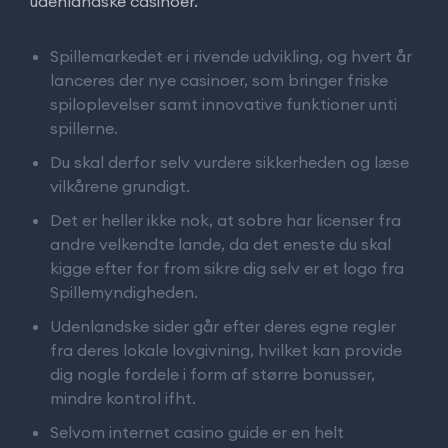
udenlandske casinoer.
Spillemarkedet er i rivende udvikling, og hvert år
lanceres der nye casinoer, som bringer friske
spiloplevelser samt innovative funktioner unti
spillerne.
Du skal derfor selv vurdere sikkerheden og læse
vilkårene grundigt.
Det er heller ikke nok, at sobre har licenser fra
andre velkendte lande, da det eneste du skal
kigge efter for from sikre dig selv er et logo fra
Spillemyndigheden.
Udenlandske sider går efter deres egne regler
fra deres lokale lovgivning, hvilket kan provide
dig nogle fordele i form af større bonusser,
mindre kontrol ifht.
Selvom internet casino guide er en helt