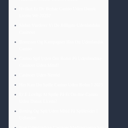
Hvilket Er De Bedste Casino Uden Dansk
Licens We 2025?
Sådan Vurderer Vi De Billigste Udenlandske
Casinoer
Bonusser Og Kampagner Hos Ou Udenlandsk
Casino
Casino Spil Uden Om Rofus På Udenlandske
Casinoer Uden Mitid?
Casinoer Uden Nemid
Her Kan Du Spille Casino Uden Rofus I 2025
Er E Lovligt At Spille På Et On-line Casino
Uden Dansk Licens?
Betting Og Spil Uden Mitid På Spillesider I
Udlandet
Nye Udenlandske Casinoer Mediterranean Sea