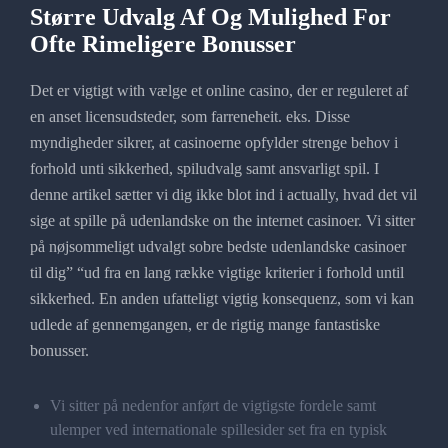
Større Udvalg Af Og Mulighed For
Ofte Rimeligere Bonusser
Det er vigtigt with vælge et online casino, der er reguleret af
en anset licensudsteder, som farreneheit. eks. Disse
myndigheder sikrer, at casinoerne opfylder strenge behov i
forhold unti sikkerhed, spiludvalg samt ansvarligt spil. I
denne artikel sætter vi dig ikke blot ind i actually, hvad det vil
sige at spille på udenlandske on the internet casinoer. Vi sitter
på nøjsommeligt udvalgt sobre bedste udenlandske casinoer
til dig” “ud fra en lang række vigtige kriterier i forhold until
sikkerhed. En anden ufatteligt vigtig konsequenz, som vi kan
udlede af gennemgangen, er de rigtig mange fantastiske
bonusser.
Vi sitter på nedenfor anført de vigtigste fordele samt
ulemper ved internationale spillesider set fra en typisk