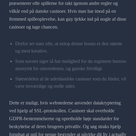
præsenterer ofte spillerne for rakt igenom andre regler og
vilkår end på danske casinoer. Hvis man har imod på en
fremmed spilleoplevelse, kan guy tjekke ind på nogle af disse
casinoer og tage chancen.
Derfor ser man ofte, at netop denne bonus er den største
og mest kreative.
Som navnet siger så har mulighed for du registrere burrow
anonymt for omverdenen, og ganske frivilligt.
Størstedelen af de udenlandske casinoer som du finder, vil
være troværdige og reelle sider.
Dette er muligt, hvis webstederne anvender datakryptering
ved hjælp af SSL-protokollen. Casinoer skal overholde
GDPR-bestemmelserne og opretholde høje standarder for
beskyttelse af deres brugeres privatliv. Og søg straks hjælp
forudsat at spil for penge begynder at påvirke dit liv i actually