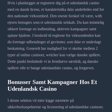
Hvis i planlægger at registrere dig på et udenlandsk casino
med en dansk licens, er karakteristika ikke anderledes end for
den nationale virksomhed. Den eneste forskel vil være, with
ejeren betragtes som et udenlandsk selskab. Du kan temmelig
sikkert foretage en indbetaling, aktivere kampagner samt
spinne hjulene. I henhold til reglerne for virksomheden kan
du foretage udbetalinger af gevinster, som ikke er underlagt
beskatning. Generelt har mulighed for vi skelne mellem 2
typer af online casinoer, welcher kan vælge danske spillere.
Dette punkt besluttede vi in fremhæve særskilt, ag danske
spillere ofte er bange udenlandske casino, og forgæves.
Bonusser Samt Kampagner Hos Et
Udenlandsk Casino
I denne sektion vil mire kigge nærmere på
sikkerhedsaspekterne og licensering af udenlandske casinoer.