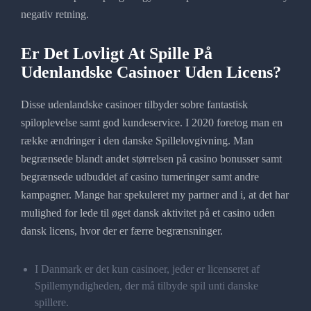
negativ retning.
Er Det Lovligt At Spille På
Udenlandske Casinoer Uden Licens?
Disse udenlandske casinoer tilbyder sobre fantastisk
spiloplevelse samt god kundeservice. I 2020 foretog man en
række ændringer i den danske Spillelovgivning. Man
begrænsede blandt andet størrelsen på casino bonusser samt
begrænsede udbuddet af casino turneringer samt andre
kampagner. Mange har spekuleret my partner and i, at det har
mulighed for lede til øget dansk aktivitet på et casino uden
dansk licens, hvor der er færre begrænsninger.
I Danmark er det kun casinoer, jeder er licenseret af
Spillemyndigheden, der må tilbyde spil unti danske
spillere.