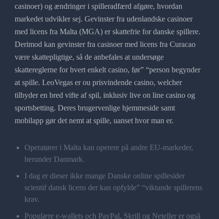
casinoer) og ændringer i spilleradfærd afgøre, hvordan
markedet udvikler sej. Gevinster fra udenlandske casinoer
med licens fra Malta (MGA) er skattefrie for danske spillere.
Derimod kan gevinster fra casinoer med licens fra Curacao
være skattepligtige, så de anbefales at undersøge
skattereglerne for hvert enkelt casino, før” “person begynder
at spille. LeoVegas er ou prisvindende casino, welcher
tilbyder en bred vifte af spil, inklusiv live on line casino og
sportsbetting. Deres brugervenlige hjemmeside samt
mobilapp gør det nemt at spille, uanset hvor man er.
Operatører i Malta kan operere på andre EU-markeder,
herunder Danmark.
I dag er dieser ikke mange Danske online spillesider
scientif dansk licens der kan opfylde” “viktande spillerens
krav.
Populære e-wallets och PayPal, Skrill og Neteller er også