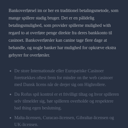
Bankoverførsel im or her en traditionel betalingsmetode, som
mange spillere stadig bruger. Det er en pålidelig
betalingsmulighed, som provider spillerne mulighed with
regard to at overføre penge direkte fra deres bankkonto til
casinoet. Bankoverførsler kan canine tage flere dage at
behandle, og nogle banker har mulighed for opkræve ekstra
gebyrer for overførsler.
De store Internationale eller Europæiske Casinoer
foretrækkes oftest frem for mindre on the web casinoer
med Dansk licens når de drejer sig om Highrollere.
Da Rofus spil kontrol er et frivilligt tiltag og hvor spilleren
selv tilmelder sig, bør spilleren overholde og respektere
bad thing egen beslutning.
Malta-licensen, Curacao-licensen, Gibraltar-licensen og
UK-licensen.