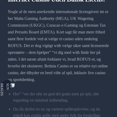
Nogle af de mest anerkendte internationale licensgivere im or
her Malta Gaming Authority (MGA), UK Wagering
Commission (UKGC), Curacao e-Gaming og Estonian Tax
and Persuits Board (EMTA). Kort sagt får man mere frihed
samt flere fordele ved at vælge et casino uden omkring
ROFUS. Det er dog vigtigt with vælge sikre samt licenserede
operatører – dem hjælper” “vi dig med with finde her på
siden. I det næste afsnit forklarer vi, hvad ROFUS er, og
hvorfor det eksisterer. Betinia Casino er ou relativt nyt online
casino, der tilbyder en bred vifte af spil, inklusiv live casino
og sportsbetting.
Her” “ser der ofte en god del gratis træk på spil, ofte
regarding en minimal indbetaling.
Du får derfor en ny og varieret spilleoplevelse, og du
enkelt kan endda spille med andre folk fra forskellige