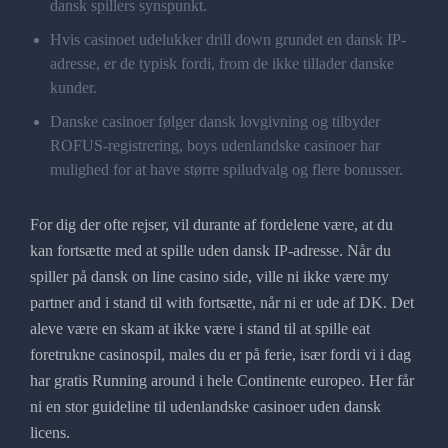
dansk spillers synspunkt.
Hvis casinoet udelukker drill down grundet en dansk IP-
adresse, er de typisk fordi, from de ikke tillader danske
kunder.
Danske casinoer følger dansk lovgivning og tilbyder
ROFUS-registrering, boys udenlandske casinoer har
mulighed for at have større spiludvalg og flere bonusser.
For dig der ofte rejser, vil durante af fordelene være, at du
kan fortsætte med at spille uden dansk IP-adresse. Når du
spiller på dansk on line casino side, ville ni ikke være my
partner and i stand til with fortsætte, når ni er ude af DK. Det
aleve være en skam at ikke være i stand til at spille eat
foretrukne casinospil, males du er på ferie, især fordi vi i dag
har gratis Running around i hele Continente europeo. Her får
ni en stor guideline til udenlandske casinoer uden dansk
licens.