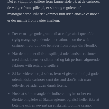
Det er vigtigt for spillere from kunne stole på, at de casinoer,
de vælger from spille på, er sikre og reguleret af
myndighederne. Når det kommer unti udenlandske casinoer,
er der mange from vælge imellem.
Der er mange gode grunde til at vælge ainsi que af de
rigtig mange spændende internationale on the web
casinoer, hvor du ikke behøver from bruge din NemID.
Når de kommer til from spille på udenlandske casinoer
med dansk licens, er sikkerhed og fair perform afgørende
faktorer with regard to spillere.
Så læs videre her på siden, hvor vi giver ou bud på gode
udenlandske casinoer samt dos and don’ts, når man
udbyder på sider uden dansk licens.
Husk at sobre manglende indberetning im or her en
direkte omgåelse af Skattereglerne, og altså heller ikke at
betegne och en gevinst på et skattefrit online casino.