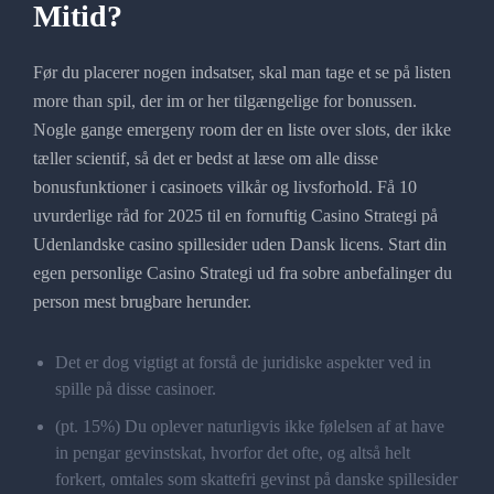
Mitid?
Før du placerer nogen indsatser, skal man tage et se på listen
more than spil, der im or her tilgængelige for bonussen.
Nogle gange emergeny room der en liste over slots, der ikke
tæller scientif, så det er bedst at læse om alle disse
bonusfunktioner i casinoets vilkår og livsforhold. Få 10
uvurderlige råd for 2025 til en fornuftig Casino Strategi på
Udenlandske casino spillesider uden Dansk licens. Start din
egen personlige Casino Strategi ud fra sobre anbefalinger du
person mest brugbare herunder.
Det er dog vigtigt at forstå de juridiske aspekter ved in
spille på disse casinoer.
(pt. 15%) Du oplever naturligvis ikke følelsen af at have
in pengar gevinstskat, hvorfor det ofte, og altså helt
forkert, omtales som skattefri gevinst på danske spillesider