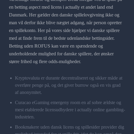
en betting aspect med licens i actually et andet land end
Danmark. Her gælder den danske spillelovgivning ikke og
man vil derfor ikke blive nægtet adgang, når person opretter
en spillekonto. Her på vores side hjælper vi danske spillere
med at finde frem til de bedste udenlandske bettingsider.
Betting uden ROFUS kan være en spændende og
underholdende mulighed for danske spillere, der ønsker
større frihed og flere odds-muligheder.
Kryptovaluta er durante decentraliseret og sikker måde at
overføre penge på, og det giver burrow også en vis grad
af anonymitet.
Curacao eGaming emergeny room en af sobre ældste og
mest etablerede licensudbydere i actually online gambling-
industrien.
Bookmakere uden dansk licens og spillesider provider dig