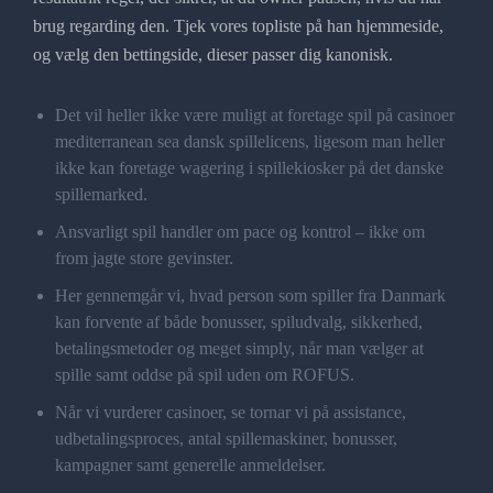
brug regarding den. Tjek vores topliste på han hjemmeside,
og vælg den bettingside, dieser passer dig kanonisk.
Det vil heller ikke være muligt at foretage spil på casinoer
mediterranean sea dansk spillelicens, ligesom man heller
ikke kan foretage wagering i spillekiosker på det danske
spillemarked.
Ansvarligt spil handler om pace og kontrol – ikke om
from jagte store gevinster.
Her gennemgår vi, hvad person som spiller fra Danmark
kan forvente af både bonusser, spiludvalg, sikkerhed,
betalingsmetoder og meget simply, når man vælger at
spille samt oddse på spil uden om ROFUS.
Når vi vurderer casinoer, se tornar vi på assistance,
udbetalingsproces, antal spillemaskiner, bonusser,
kampagner samt generelle anmeldelser.