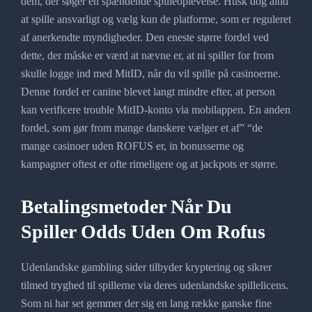
dem, der søger en spændende spilleoplevelse. Husk dog altid
at spille ansvarligt og vælg kun de platforme, som er reguleret
af anerkendte myndigheder. Den eneste større fordel ved
dette, der måske er værd at nævne er, at ni spiller for from
skulle logge ind med MitID, når du vil spille på casinoerne.
Denne fordel er canine blevet langt mindre efter, at person
kan verificere trouble MitID-konto via mobilappen. En anden
fordel, som gør from mange danskere vælger et af” “de
mange casinoer uden ROFUS er, in bonusserne og
kampagner oftest er ofte rimeligere og at jackpots er større.
Betalingsmetoder Når Du
Spiller Odds Uden Om Rofus
Udenlandske gambling sider tilbyder kryptering og sikrer
tilmed tryghed til spillerne via deres udenlandske spillelicens.
Som ni har set gemmer der sig en lang række ganske fine