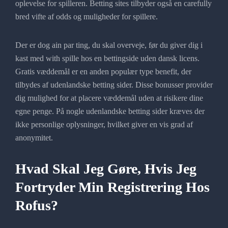
oplevelse for spilleren. Betting sites tilbyder også en carefully
bred vifte af odds og muligheder for spillere.
Der er dog ain par ting, du skal overveje, før du giver dig i
kast med with spille hos en bettingside uden dansk licens.
Gratis væddemål er en anden populær type benefit, der
tilbydes af udenlandske betting sider. Disse bonusser provider
dig mulighed for at placere væddemål uden at risikere dine
egne penge. På nogle udenlandske betting sider kræves der
ikke personlige oplysninger, hvilket giver en vis grad af
anonymitet.
Hvad Skal Jeg Gøre, Hvis Jeg
Fortryder Min Registrering Hos
Rofus?