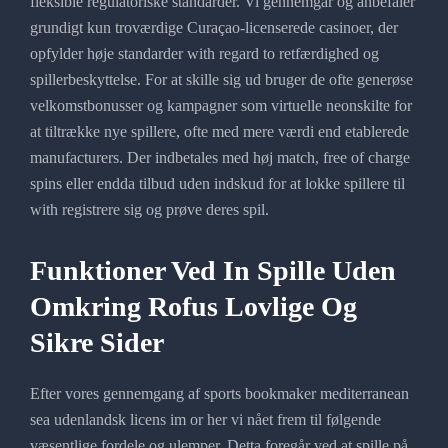
fleksible regulatoriske standarder. Vi gennemgår og anbefaler
grundigt kun troværdige Curaçao-licenserede casinoer, der
opfylder høje standarder with regard to retfærdighed og
spillerbeskyttelse. For at skille sig ud bruger de ofte generøse
velkomstbonusser og kampagner som virtuelle neonskilte for
at tiltrække nye spillere, ofte med mere værdi end etablerede
manufacturers. Der indbetales med høj match, free of charge
spins eller endda tilbud uden indskud for at lokke spillere til
with registrere sig og prøve deres spil.
Funktioner Ved In Spille Uden
Omkring Rofus Lovlige Og
Sikre Sider
Efter vores gennemgang af sports bookmaker mediterranean
sea udenlandsk licens im or her vi nået frem til følgende
væsentlige fordele og ulemper. Detta foregår ved at spille på