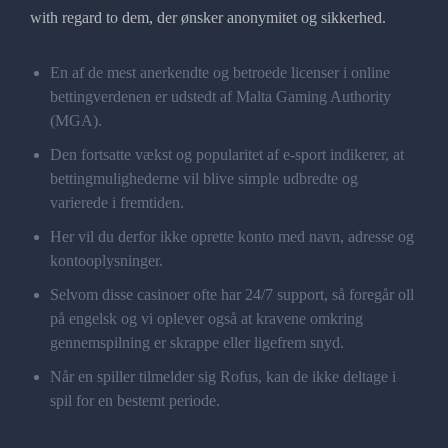
with regard to dem, der ønsker anonymitet og sikkerhed.
En af de mest anerkendte og betroede licenser i online
bettingverdenen er udstedt af Malta Gaming Authority
(MGA).
Den fortsatte vækst og popularitet af e-sport indikerer, at
bettingmulighederne vil blive simple udbredte og
varierede i fremtiden.
Her vil du derfor ikke oprette konto med navn, adresse og
kontooplysninger.
Selvom disse casinoer ofte har 24/7 support, så foregår oll
på engelsk og vi oplever også at kravene omkring
gennemspilning er skrappe eller ligefrem snyd.
Når en spiller tilmelder sig Rofus, kan de ikke deltage i
spil for en bestemt periode.