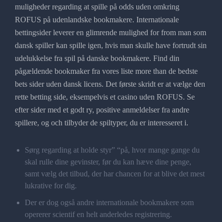
muligheder regarding at spille på odds uden omkring
ROFUS på udenlandske bookmakere. Internationale
bettingsider leverer en glimrende mulighed for from man som
dansk spiller kan spille igen, hvis man skulle have fortrudt sin
udelukkelse fra spil på danske bookmakere. Find din
pågældende bookmaker fra vores liste more than de bedste
bets sider uden dansk licens. Det første skridt er at vælge den
rette betting side, eksempelvis et casino uden ROFUS. Se
efter sider med et godt ry, positive anmeldelser fra andre
spillere, og och tilbyder de spiltyper, du er interesseret i.
Sørg regarding at holde styr” “på, hvor mange gange du
skal rulle dine gevinster, før du kan hæve dine penge,
samt vælg det tilbud, der har chancen for at blive det mest
lukrative for dig.
Der er dog også andre internationale bookmakere som
opererer scientif en helt anderledes registrering.