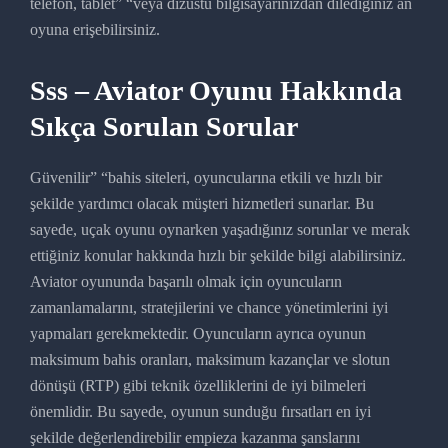
telefon, tablet” “veya dizüstü bilgisayarınızdan dilediğiniz an
oyuna erişebilirsiniz.
Sss – Aviator Oyunu Hakkında
Sıkça Sorulan Sorular
Güvenilir” “bahis siteleri, oyuncularına etkili ve hızlı bir
şekilde yardımcı olacak müşteri hizmetleri sunarlar. Bu
sayede, uçak oyunu oynarken yaşadığınız sorunlar ve merak
ettiğiniz konular hakkında hızlı bir şekilde bilgi alabilirsiniz.
Aviator oyununda başarılı olmak için oyuncuların
zamanlamalarını, stratejilerini ve chance yönetimlerini iyi
yapmaları gerekmektedir. Oyuncuların ayrıca oyunun
maksimum bahis oranları, maksimum kazançlar ve slotun
dönüşü (RTP) gibi teknik özelliklerini de iyi bilmeleri
önemlidir. Bu sayede, oyunun sunduğu fırsatları en iyi
şekilde değerlendirebilir empieza kazanma şanslarını