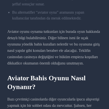
şeffaf sonuçlar sunar.
Bu alternatifler “aviator oyna” aramasını yapan
kullanıcılar tarafından da merak edilmektedir.
Aviator oyunu oynama tutkunları için burada oyun hakkında
detaylı bilgi bulabilirsiniz. Diğer bilinen ismi ile uçak
oyununa yönelik bahis kuralları nelerdir ve bu oyununa giriş
nasıl yapılır gibi konuları beraber ele alacağız. Teklifin
casinodan casinoya değiştiğini ve hüküm empieza koşulları
dikkatlice okumanın önemli olduğunu unutmayın.
Aviator Bahis Oyunu Nasıl
Oynanır?
Bazı çevrimiçi casinolarda diğer oyuncularla ipucu alışverişi
yapmak için bir sohbet odası da mevcuttur. Şahsen, her