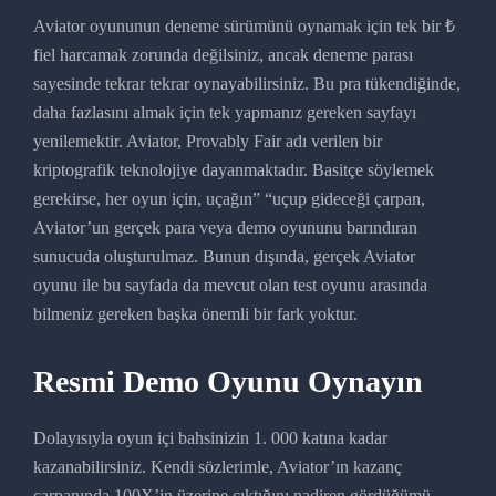
Aviator oyununun deneme sürümünü oynamak için tek bir ₺
fiel harcamak zorunda değilsiniz, ancak deneme parası
sayesinde tekrar tekrar oynayabilirsiniz. Bu pra tükendiğinde,
daha fazlasını almak için tek yapmanız gereken sayfayı
yenilemektir. Aviator, Provably Fair adı verilen bir
kriptografik teknolojiye dayanmaktadır. Basitçe söylemek
gerekirse, her oyun için, uçağın” “uçup gideceği çarpan,
Aviator’un gerçek para veya demo oyununu barındıran
sunucuda oluşturulmaz. Bunun dışında, gerçek Aviator
oyunu ile bu sayfada da mevcut olan test oyunu arasında
bilmeniz gereken başka önemli bir fark yoktur.
Resmi Demo Oyunu Oynayın
Dolayısıyla oyun içi bahsinizin 1. 000 katına kadar
kazanabilirsiniz. Kendi sözlerimle, Aviator’ın kazanç
çarpanında 100X’in üzerine çıktığını nadiren gördüğümü