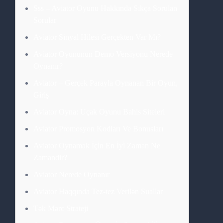
Sss – Aviator Oyunu Hakkında Sıkça Sorulan
Sorular
Aviator Sinyal Hilesi Gerçekten Var Mı?
Aviator Oyununun Demo Versiyonu Nerede
Oynanır?
Aviator – Gerçek Parayla Oynanan Bir Oyun,
Giriş
Aviator Oyna: Uçak Oyunu Bahis Siteleri
Aviator Promosyon Kodları Ve Bonusları
Aviator Oynamak İçi̇n En İyi̇ Zaman Ne
Zamandir?
Aviator Nerede Oynanır
Aviator Haqqında Tez-tez Verilən Suallar
Tək Mərc Strateji