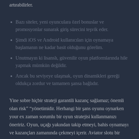
artırabilirler.
Bazı siteler, yeni oyunculara özel bonuslar ve
promosyonlar sunarak giriş sürecini teşvik eder.
Şimdi iOS ve Android kullanıcıları için oynamaya
başlamanın ne kadar basit olduğunu görelim.
Unutmayın ki lisanslı, güvenilir oyun platformlarında hile
yapmak mümkün değildir.
Ancak bu seviyeye ulaşmak, oyun dinamikleri gereği
oldukça zordur ve tamamen şansa bağlıdır.
Yine sobre hiçbir strateji garantili kazanç sağlamaz; önemli
olan risk” “yönetimidir. Herhangi bir şans oyunu oynarken
your ex zaman sorumlu bir oyun stratejisi kullanmanızı
öneririz. Oyun, uçağı yakından takip etmeyi, bahis oynamayı
ve kazançları zamanında çekmeyi içerir. Aviator slotu bir