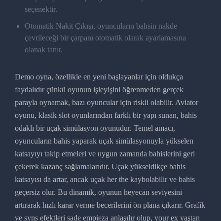
seçenektir.
Otomatik Nakit Çıkışı, oyuncuların bahsin nakde
çevrileceği bir çarpanı otomatik olarak ayarlamasına
olanak tanır.
Demo oyna, özellikle en yeni başlayanlar için oldukça
faydalıdır çünkü oyunun işleyişini öğrenmeden gerçek
parayla oynamak, bazı oyuncular için riskli olabilir. Aviator
oyunu, klasik slot oyunlarından farklı bir yapı sunan, bahis
odaklı bir uçak simülasyon oyunudur. Temel amacı,
oyuncuların bahis yaparak uçak simülasyonuyla yükselen
katsayıyı takip etmeleri ve uygun zamanda bahislerini geri
çekerek kazanç sağlamalarıdır. Uçak yükseldikçe bahis
katsayısı da artar, ancak uçak her the kaybolabilir ve bahis
geçersiz olur. Bu dinamik, oyunun heyecan seviyesini
artırarak hızlı karar verme becerilerini ön plana çıkarır. Grafik
ve syns efektleri sade empieza anlaşılır olup, your ex yaştan