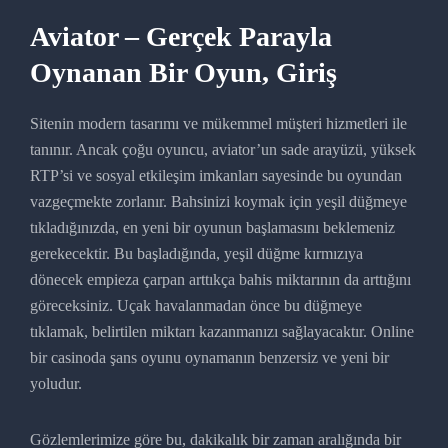
Aviator – Gerçek Parayla
Oynanan Bir Oyun, Giriş
Sitenin modern tasarımı ve mükemmel müşteri hizmetleri ile
tanınır. Ancak çoğu oyuncu, aviator’un sade arayüzü, yüksek
RTP’si ve sosyal etkileşim imkanları sayesinde bu oyundan
vazgeçmekte zorlanır. Bahsinizi koymak için yeşil düğmeye
tıkladığınızda, en yeni bir oyunun başlamasını beklemeniz
gerekecektir. Bu başladığında, yeşil düğme kırmızıya
dönecek empieza çarpan arttıkça bahis miktarının da arttığını
göreceksiniz. Uçak havalanmadan önce bu düğmeye
tıklamak, belirtilen miktarı kazanmanızı sağlayacaktır. Online
bir casinoda şans oyunu oynamanın benzersiz ve yeni bir
yoludur.
Gözlemlerimize göre bu, dakikalık bir zaman aralığında bir