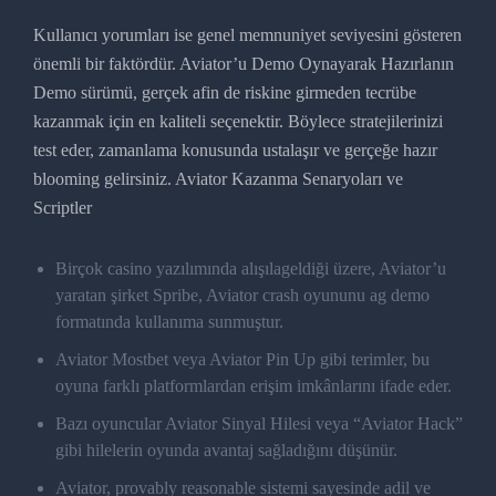
Kullanıcı yorumları ise genel memnuniyet seviyesini gösteren
önemli bir faktördür. Aviator’u Demo Oynayarak Hazırlanın
Demo sürümü, gerçek afin de riskine girmeden tecrübe
kazanmak için en kaliteli seçenektir. Böylece stratejilerinizi
test eder, zamanlama konusunda ustalaşır ve gerçeğe hazır
blooming gelirsiniz. Aviator Kazanma Senaryoları ve
Scriptler
Birçok casino yazılımında alışılageldiği üzere, Aviator’u
yaratan şirket Spribe, Aviator crash oyununu ag demo
formatında kullanıma sunmuştur.
Aviator Mostbet veya Aviator Pin Up gibi terimler, bu
oyuna farklı platformlardan erişim imkânlarını ifade eder.
Bazı oyuncular Aviator Sinyal Hilesi veya “Aviator Hack”
gibi hilelerin oyunda avantaj sağladığını düşünür.
Aviator, provably reasonable sistemi sayesinde adil ve