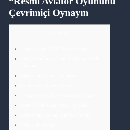
“Resmi Aviator Oyununu
Çevrimiçi Oynayın
Content
“aviator Demo: %100 Ücretsiz Oyna!
Aviator Oyununun Demo Versiyonu Nasıl”
“oynanır?
Aviator Için Labouchère Sistemi
Resmi Demo Oyunu Oynayın
Mostbet’te Aviator Oynamanın Avantajları
Aviator Bahis Oyunu Nasıl Oynanır?
Aviator Için Herhangi Bir Hile Var Mı?
Aviator Slot Oyunu