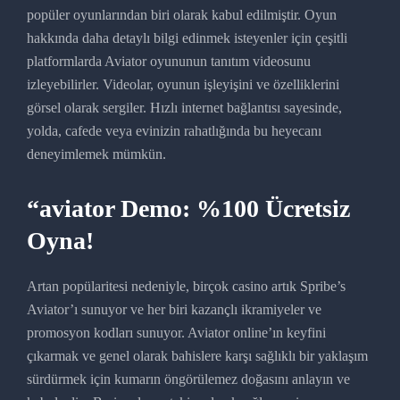
popüler oyunlarından biri olarak kabul edilmiştir. Oyun
hakkında daha detaylı bilgi edinmek isteyenler için çeşitli
platformlarda Aviator oyununun tanıtım videosunu
izleyebilirler. Videolar, oyunun işleyişini ve özelliklerini
görsel olarak sergiler. Hızlı internet bağlantısı sayesinde,
yolda, cafede veya evinizin rahatlığında bu heyecanı
deneyimlemek mümkün.
“aviator Demo: %100 Ücretsiz
Oyna!
Artan popülaritesi nedeniyle, birçok casino artık Spribe’s
Aviator’ı sunuyor ve her biri kazançlı ikramiyeler ve
promosyon kodları sunuyor. Aviator online’ın keyfini
çıkarmak ve genel olarak bahislere karşı sağlıklı bir yaklaşım
sürdürmek için kumarın öngörülemez doğasını anlayın ve