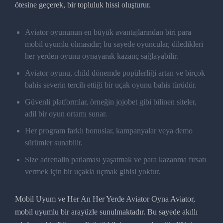
ötesine geçerek, bir topluluk hissi oluşturur.
Aviator oyununun en büyük avantajlarından biri para
mobil uyumlu olmasıdır; bu sayede oyuncular, diledikleri
her yerden oyunu oynayarak kazanç sağlayabilir.
Aviator oyunu, child dönemde popülerliği artan ve birçok
bahis severin tercih ettiği bir uçak oyunu bahis türüdür.
Güvenli platformlar, örneğin jojobet gibi bilinen siteler,
adil bir oyun ortamı sunar.
Her program farklı bonuslar, kampanyalar veya demo
sürümler sunabilir.
Size adrenalin patlaması yaşatmak ve para kazanma fırsatı
vermek için bir uçakla uçmak gibisi yoktur.
Mobil Uyum ve Her An Her Yerde Aviator Oyna Aviator,
mobil uyumlu bir arayüzle sunulmaktadır. Bu sayede akıllı