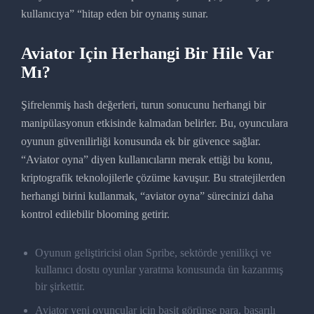
kullanıcıya” “hitap eden bir oynanış sunar.
Aviator Için Herhangi Bir Hile Var
Mı?
Şifrelenmiş hash değerleri, turun sonucunu herhangi bir
manipülasyonun etkisinde kalmadan belirler. Bu, oyunculara
oyunun güvenilirliği konusunda ek bir güvence sağlar.
“Aviator oyna” diyen kullanıcıların merak ettiği bu konu,
kriptografik teknolojilerle çözüme kavuşur. Bu stratejilerden
herhangi birini kullanmak, “aviator oyna” sürecinizi daha
kontrol edilebilir blooming getirir.
Oyunun geliştiricisi olan Spribe, sektörde yenilikçi ve
kullanıcı dostu oyunlar yaratma konusunda ün kazanmış
bir şirkettir.
Aviator yeni oyuncular için basit görünse para, başarılı