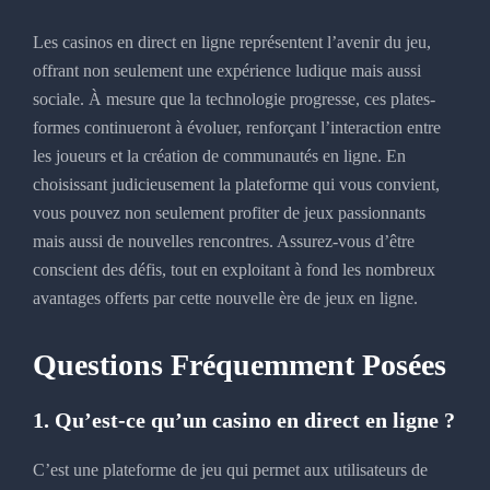
Les casinos en direct en ligne représentent l’avenir du jeu,
offrant non seulement une expérience ludique mais aussi
sociale. À mesure que la technologie progresse, ces plates-
formes continueront à évoluer, renforçant l’interaction entre
les joueurs et la création de communautés en ligne. En
choisissant judicieusement la plateforme qui vous convient,
vous pouvez non seulement profiter de jeux passionnants
mais aussi de nouvelles rencontres. Assurez-vous d’être
conscient des défis, tout en exploitant à fond les nombreux
avantages offerts par cette nouvelle ère de jeux en ligne.
Questions Fréquemment Posées
1. Qu’est-ce qu’un casino en direct en ligne ?
C’est une plateforme de jeu qui permet aux utilisateurs de