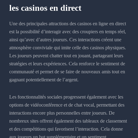
les casinos en direct
Une des principales attractions des casinos en ligne en direct
est la possibilité d’interagir avec des croupiers en temps réel,
ainsi qu’avec d’autres joueurs. Ces interactions créent une
atmosphère conviviale qui imite celle des casinos physiques.
Les joueurs peuvent chatter tout en jouant, partageant leurs
stratégies et leurs expériences. Cela renforce le sentiment de
communauté et permet de se faire de nouveaux amis tout en
gagnant potentiellement de l’argent.
Les fonctionnalités sociales progressent également avec les
options de vidéoconférence et de chat vocal, permettant des
interactions encore plus personnelles entre joueurs. De
nombreux sites offrent également des tableaux de classement
et des compétitions qui favorisent l’interaction. Cela donne
aux joueurs un but supplémentaire et un sentiment