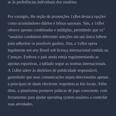
se às preferências individuais dos usuários.
Por exemplo, the seção de promoções 1xBet destaca opções
como acumuladores diários e bônus sazonais. Sim, a 1xBet
oferece apostas combinadas e múltiplas, permitindo que os”
“usuários combinem diferentes seleções em um único bilhete
para adherirse os possíveis ganhos. Sim, a 1xBet opera
legalmente not any Brasil sob licença internacional emitida na
Curaçao. Embora o país ainda esteja regulamentando as
apostas esportivas, a tablado segue as normas internacionais.
A 1xBet adere às diretrizes de publicidade responsável,
garantindo que suas comunicações sejam direcionadas apenas
a principais de idade electronic respeitem as leis locais. Além
disto, a plataforma promove práticas de jogo consciente, com
ferramentas para ajudar operating system usuários a controlar
suas atividades.