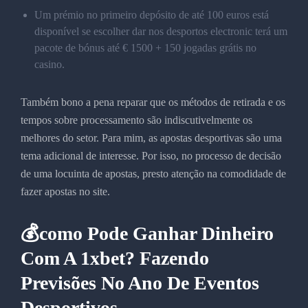
Um prémio no primeiro depósito de até 100 euros está
disponível se escolher dar nos desportos electronic terá um
pacote de bónus até € 1500 + 150 jogadas grátis no
casino.
Também bono a pena reparar que os métodos de retirada e os
tempos sobre processamento são indiscutivelmente os
melhores do setor. Para mim, as apostas desportivas são uma
tema adicional de interesse. Por isso, no processo de decisão
de uma locuinta de apostas, presto atenção na comodidade de
fazer apostas no site.
💰como Pode Ganhar Dinheiro
Com A 1xbet? Fazendo
Previsões No Ano De Eventos
Desportivos