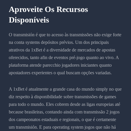
Aproveite Os Recursos
Disponíveis
O transmisión é que to acesso às transmissões não exige forte
na conta systems depósitos prévios. Um dos principais
atrativos da 1xBet é a diversidade de mercados de apostas
oferecidos, tanto afin de eventos pré-jogo quanto ao vivo. A
plataforma atende parecchio jogadores iniciantes quanto
apostadores experientes o qual buscam opções variadas.
A 1xBet é atualmente a grande casa do mundo simply no que
diz respeito à disponibilidade sobre transmissões de games
para todo o mundo. Eles cobrem desde as ligas europeias até
because brasileiras, contando ainda com transmissão 2 jogos
dos campeonatos estaduais e regionais, o que é certamente
um transmisión. E para operating system jogos que não há