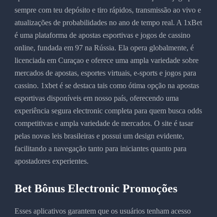
sempre com teu depósito e tiro rápidos, transmissão ao vivo e
atualizações de probabilidades no ano de tempo real. A 1xBet
é uma plataforma de apostas esportivas e jogos de cassino
online, fundada em 97 na Rússia. Ela opera globalmente, é
licenciada em Curaçao e oferece uma ampla variedade sobre
mercados de apostas, esportes virtuais, e-sports e jogos para
cassino. 1xbet é se destaca tais como ótima opção na apostas
esportivas disponíveis em nosso país, oferecendo uma
experiência segura electronic completa para quem busca odds
competitivas e ampla variedade de mercados. O site é tasar
pelas novas leis brasileiras e possui um design evidente,
facilitando a navegação tanto para iniciantes quanto para
apostadores experientes.
Bet Bônus Electronic Promoções
Esses aplicativos garantem que os usuários tenham acesso