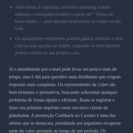
Além disso, à esquerda, em todos operating system
métodos, conseguirá escolher a opção de” “bónus de
boas-vindas — para apostas desportivas ou casino on the
web.
Os apostadores experientes podem ganhar dinheiro a sério
com as suas apostas ao festón, enquanto os principiantes
podem confiar na sua própria caso.
Já o atendimento por e-mail pode levar um pouco mais de
tempo, mas é útil para questões mais detalhadas que exigem
respostas mais completas. Os representantes da 1xbet são
bem treinados e prestativos, buscando solucionar qualquer
problema de forma rápida e eficiente. Basta se registrar e
fazer seu primeiro depósito como um novo cliente da
plataforma. A promoção Cashback no Cassino é uma das
ofertas que se destacam, permitindo aos jogadores recuperar
parte do valor apostado ao longo de um período. Os