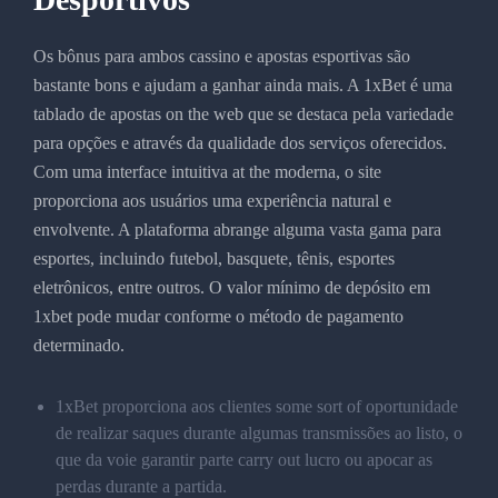
Os bônus para ambos cassino e apostas esportivas são
bastante bons e ajudam a ganhar ainda mais. A 1xBet é uma
tablado de apostas on the web que se destaca pela variedade
para opções e através da qualidade dos serviços oferecidos.
Com uma interface intuitiva at the moderna, o site
proporciona aos usuários uma experiência natural e
envolvente. A plataforma abrange alguma vasta gama para
esportes, incluindo futebol, basquete, tênis, esportes
eletrônicos, entre outros. O valor mínimo de depósito em
1xbet pode mudar conforme o método de pagamento
determinado.
1xBet proporciona aos clientes some sort of oportunidade
de realizar saques durante algumas transmissões ao listo, o
que da voie garantir parte carry out lucro ou apocar as
perdas durante a partida.