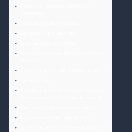
Bet Ao Vivo: Mercados Dinâmicos E
Transmissões
Como Sacar Dinheiro Na 1xbet?
Bet Apostas Esportivas Online
Como Sacar Em 1xbet Brasil?
Posso Apostar No Ano De Esportes Ao Vivo
Na 1xbet?
A 1xbet Ainda Não Está Legalizada No Brasil
Cassino Ao Vivo
Algo Para Lembrar Anteriormente A Colocar
Uma Aposta Ao Vivo No Ano De Desporto
Mais Casas De Apostas Recomendadas
Como Funciona O Depósito Na 1xbet?
Qual O Valor Mínimo De Depósito Na 1xbet?