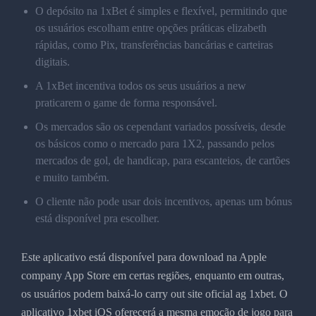
O depósito na 1xBet é simples e flexível, permitindo que
os usuários escolham entre opções práticas elizabeth
rápidas, como Pix, transferências bancárias e carteiras
digitais.
A 1xBet incentiva todos os seus usuários a new
praticarem o game de forma responsável.
Os mercados são os cependant variados possíveis, desde
os básicos como o mercado para 1X2, passando pelos
mercados de gol, de handicap, para escanteios, de cartões
e muito também.
O cliente não pode usar dois incentivos, apenas um bónus
está disponível pra escolher.
Este aplicativo está disponível para download na Apple
company App Store em certas regiões, enquanto em outras,
os usuários podem baixá-lo carry out site oficial ag 1xbet. O
aplicativo 1xbet iOS oferecerá a mesma emoção de jogo para