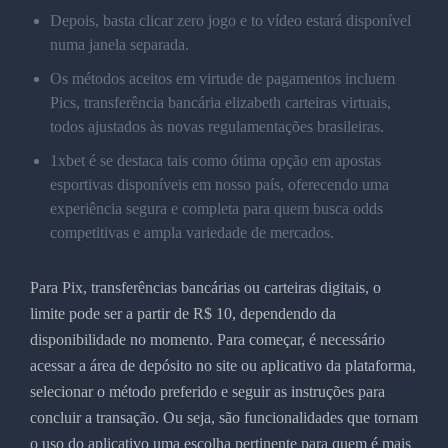
Depois, basta clicar zero jogo e to vídeo estará disponível
numa janela separada.
Os métodos aceitos em virtude de pagamentos incluem
Pics, transferência bancária elizabeth carteiras virtuais,
todos ajustados às novas regulamentações brasileiras.
1xbet é se destaca tais como ótima opção em apostas
esportivas disponíveis em nosso país, oferecendo uma
experiência segura e completa para quem busca odds
competitivas e ampla variedade de mercados.
Para Pix, transferências bancárias ou carteiras digitais, o
limite pode ser a partir de R$ 10, dependendo da
disponibilidade no momento. Para começar, é necessário
acessar a área de depósito no site ou aplicativo da plataforma,
selecionar o método preferido e seguir as instruções para
concluir a transação. Ou seja, são funcionalidades que tornam
o uso do aplicativo uma escolha pertinente para quem é mais