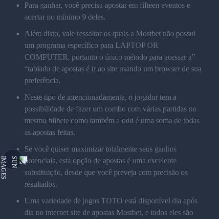
Para ganhar, você precisa apostar em fifteen eventos e
acertar no mínimo 9 deles.
Além disto, vale ressaltar os quais a Mostbet não possui
um programa específico para LAPTOP OR
COMPUTER, portanto o único método para acessar a”
“tablado de apostas é ir ao site usando um browser de sua
preferência.
Neste tipo de intencionadamente, o jogador tem a
possibilidade de fazer um combo com várias partidas no
mesmo bilhete como também a odd é uma soma de todas
as apostas feitas.
Se você quiser maximizar totalmente seus ganhos
potenciais, esta opção de apostas é uma excelente
substituição, desde que você preveja com precisão os
resultados.
Uma variedade de jogos TOTO está disponível dia após
dia no internet site de apostas Mostbet, e todos eles são