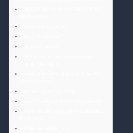
Aplicações Móveis Mostbet Para Android
Electronic Ios
As Bons Apostas Online”
Sobre A Mostbet Brasil
Esporte De Fantasia
Aplicativo Da Mostbet Disponível Para
Android Elizabeth Ios
Possible Problems With Journal In Into The
Mostbet Account
Tipos De Apostas Esportivas
Bônus Elizabeth Promoções Mais Atraentes
Como Funciona To Suporte Ao Consumidor
De Mostbet?
Usabilidade Da Plataforma