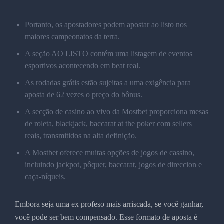
Portanto, os apostadores podem apostar ao listo nos
maiores campeonatos da terra.
A seção AO LISTO contém uma listagem de eventos
esportivos acontecendo em beat real.
As rodadas grátis estão sujeitas a uma exigência para
aposta de 62 vezes o preço do bônus.
A secção de casino ao vivo da Mostbet proporciona mesas
de roleta, blackjack, baccarat at the poker com sellers
reais, transmitidos na alta definição.
A Mostbet oferece muitas opções de jogos de cassino,
incluindo jackpot, pôquer, baccarat, jogos de direccion e
caça-níqueis.
Embora seja uma ex profeso mais arriscada, se você ganhar,
você pode ser bem compensado. Esse formato de aposta é