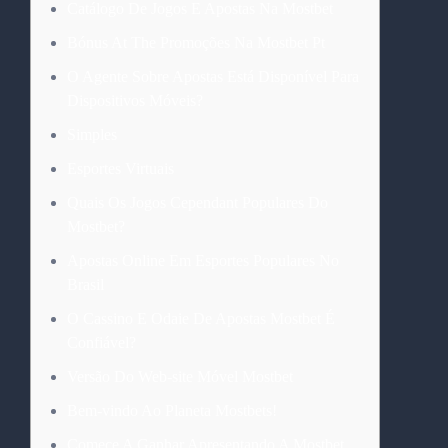
Catálogo De Jogos E Apostas Na Mostbet
Bónus At The Promoções Na Mostbet Pt
O Agente Sobre Apostas Está Disponível Para
Dispositivos Móveis?
Simples
Esportes Virtuais
Quais Os Jogos Cependant Populares Do
Mostbet?
Apostas Online Em Esportes Populares No
Brasil
O Cassino E Odaie De Apostas Mostbet É
Confiável?
Versão Do Web-site Móvel Mostbet
Bem-vindo Ao Planeta Mostbets!
Comece A Ganhar Apresentando A Mostbet