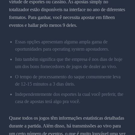
virtude de esportes ou cassino. As apostas simply no
totalizador estão disponíveis na interface no ano de diferentes
formatos. Para ganhar, você necessita apostar em fifteen
eventos e hallar pelo menos 9 deles.
Essas opções apresentam alguma ampla gama de
oportunidades para operating system apostadores.
Isto também significa que the empresa é nos dias de hoje
um dos bons fornecedores de jogos de dealer ao vivo.
O tempo de processamento do saque comummente leva
de 12-15 minutos a 3 dias úteis.
Independentemente dos esportes la cual você preferir, the
casa de apostas terá algo pra você.
Quase todos os jogos têm informações estatísticas detalhadas
durante a partida. Além disso, há transmissões ao vivo para
um certo número de eventos, o que é muito louvável uma vez