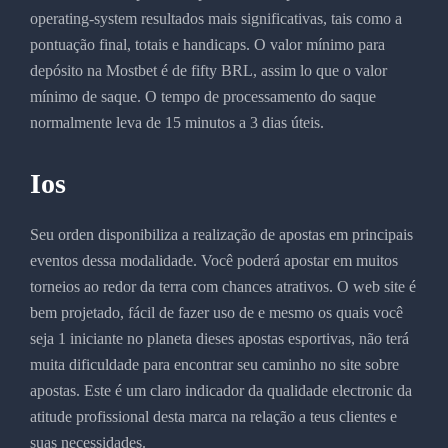
operating-system resultados mais significativas, tais como a
pontuação final, totais e handicaps. O valor mínimo para
depósito na Mostbet é de fifty BRL, assim lo que o valor
mínimo de saque. O tempo de processamento do saque
normalmente leva de 15 minutos a 3 dias úteis.
Ios
Seu orden disponibiliza a realização de apostas em principais
eventos dessa modalidade. Você poderá apostar em muitos
torneios ao redor da terra com chances atrativos. O web site é
bem projetado, fácil de fazer uso de e mesmo os quais você
seja 1 iniciante no planeta dieses apostas esportivas, não terá
muita dificuldade para encontrar seu caminho no site sobre
apostas. Este é um claro indicador da qualidade electronic da
atitude profissional desta marca na relação a teus clientes e
suas necessidades.