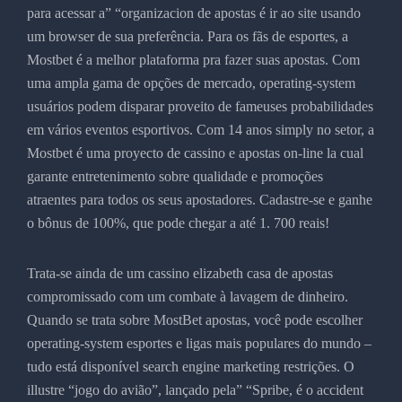
para acessar a” “organizacion de apostas é ir ao site usando
um browser de sua preferência. Para os fãs de esportes, a
Mostbet é a melhor plataforma pra fazer suas apostas. Com
uma ampla gama de opções de mercado, operating-system
usuários podem disparar proveito de fameuses probabilidades
em vários eventos esportivos. Com 14 anos simply no setor, a
Mostbet é uma proyecto de cassino e apostas on-line la cual
garante entretenimento sobre qualidade e promoções
atraentes para todos os seus apostadores. Cadastre-se e ganhe
o bônus de 100%, que pode chegar a até 1. 700 reais!
Trata-se ainda de um cassino elizabeth casa de apostas
compromissado com um combate à lavagem de dinheiro.
Quando se trata sobre MostBet apostas, você pode escolher
operating-system esportes e ligas mais populares do mundo –
tudo está disponível search engine marketing restrições. O
illustre “jogo do avião”, lançado pela” “Spribe, é o accident