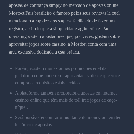
apostas de confiança simply no mercado de apostas online.
Mostbet País brasileiro é famoso pelos seus reviews la cual
mencionam a rapidez dos saques, facilidade de fazer um
registro, assim lo que a simplicidade ag interface. Para
operating-system apostadores que, por vezes, gostam sobre
aproveitar jogos sobre cassino, a Mostbet conta com uma
área exclusiva dedicada a esta prática.
Porém, existem muitas outras promoções enel da
plataforma que podem ser aproveitadas, desde que você
cumpra os requisitos estabelecidos.
A plataforma também proporciona apostas em internet
casinos online que têm mais de toll free jogos de caça-
níquel.
Será possível encontrar u montante de money out em teu
histórico de apostas.