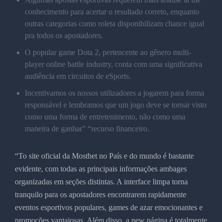
conhecimento para acertar o resultado correto, enquanto
outras categorias como roleta disponibilizam chance igual
pra todos os apostadores.
O popular game Dota 2, pertencente ao gênero multi-
player online battle industry, conta com uma significativa
audiência em circuitos de eSports.
Incentivamos os nossos utilizadores a jogarem para forma
responsável e lembramos que um jogo deve se tornar visto
como uma forma de entretenimento, não como uma
maneira de ganhar” “recurso financeiro.
“To site oficial da Mostbet no País e do mundo é bastante
evidente, com todas as principais informações ambages
organizadas em seções distintas. A interface limpa torna
tranquilo para os apostadores encontrarem rapidamente
eventos esportivos populares, games de azar emocionantes e
promoções vantajosas. Além disso, a new página é totalmente