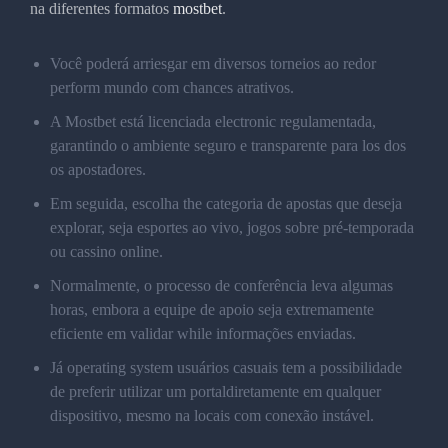
na diferentes formatos
mostbet
.
Você poderá arriesgar em diversos torneios ao redor
perform mundo com chances atrativos.
A Mostbet está licenciada electronic regulamentada,
garantindo o ambiente seguro e transparente para los dos
os apostadores.
Em seguida, escolha the categoria de apostas que deseja
explorar, seja esportes ao vivo, jogos sobre pré-temporada
ou cassino online.
Normalmente, o processo de conferência leva algumas
horas, embora a equipe de apoio seja extremamente
eficiente em validar while informações enviadas.
Já operating system usuários casuais tem a possibilidade
de preferir utilizar um portaldiretamente em qualquer
dispositivo, mesmo na locais com conexão instável.