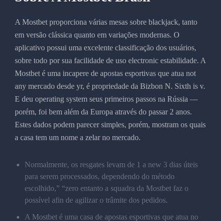
A Mostbet proporciona várias mesas sobre blackjack, tanto
em versão clássica quanto em variações modernas. O
aplicativo possui uma excelente classificação dos usuários,
sobre todo por sua facilidade de uso electronic estabilidade. A
Mostbet é uma incapere de apostas esportivas que atua not
any mercado desde yr, é propriedade da Bizbon N. Sixth is v.
E deu operating system seus primeiros passos na Rússia —
porém, foi bem além da Europa através do passar 2 anos.
Estes dados podem parecer simples, porém, mostram os quais
a casa tem um nome a zelar no mercado.
Normalmente, os resgates levam de 1 a new 3 dias úteis
para serem processados, dependendo do método
escolhido,” “zero entanto a squadra da Mostbet faz o
possível afin de agilizar o trâmite dos pedidos.
A Mostbet é uma casa de apostas esportivas que atua no