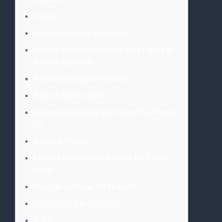
Cassino
Entrar No Internet Site Oficial
Mostbet: Um Site Oficial De Uma Líder Em
Apostas Esportivas
Apostas Em Esportes Virtuais
Sobre A Mostbet Brasil
Sportovní Sázení On The Internet Na Mostbet
Cz
Aplikace Mostbet
Limity A Časy Výběrů Mostbet Pro České
Hráče
Como Se Deliberar Na Mostbet?
Como Fazer Um Depósito?
Roleta