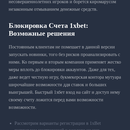
несовершеннолетних игроков и борется киромарусом
незаконным отмыванием денежные средств.
Блокировка Счета 1xbet:
Возможные решения
Постоянным клиентам не помешает в данной версии
запускать новинки, того без рисков проанализировать с
ними. Ко первым и вторым компания применяет жестко
меры вплоть до блокировки аккаунтов. Даже для тех,
даже ведет честную игру, букмекерская контора мутуара
широчайшие возможности ддя ставок и больших
выигрышей. Быстрый 1хбет вход на сайт и доступ нему
своему счету ложится перед вами возможности
возможности.
Рассмотрим варианты регистрации в 1xBet