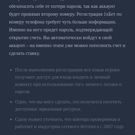
обезопасить себе от потери пароля, так как аккаунт
будет привязан второму номеру. Регистрация 1хБет по
номеру телефона требует чуть больше информации.
Именно на него придет пароль, подтверждающий
открытие счета. Вы автоматически войдут в свой
аккаунт – на именно этапе уже можно пополнить счет и
сделать ставку.
После выполнения регистрацию все новая игроки
получают доступ для входа входить в личный
комнату при использовании того личного логина и
пароля.
Одно, что вы могу сделать, это получится посетить
доступные зеркальные ресурсы.
Сразу нужно уточнить, что контора проверенная и
работает и индустрии сетевого беттинга с 2007 году.