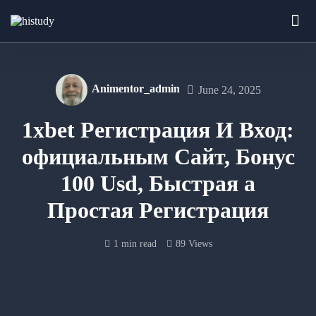
Animentor_admin
June 24, 2025
1xbet Регистрация И Вход:
официальным Сайт, Бонус
100 Usd, Быстрая а
Простая Регистрация
1 min read
89 Views