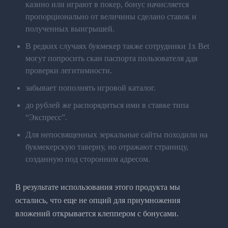
казино или играют в покер, бонус начисляется
пропорционально от величины сделано ставок и
полученных выигрышей.
В редких случаях букмекер также сотрудники 1x Bet
могут попросить скан паспорта пользователя ддя
проверки легитимности.
забывает пополнять игровой каталог.
до рублей же распорядиться ими в ставке типа
“Экспресс”.
Для непосвященных зеркальные сайты походили на
букмекерскую таверну, но отражают страницу,
созданную под сторонним адресом.
В результате использования этого продукта мы
остались, что еще не опций для приумножения
вложений открывается клеппером с бонусами.