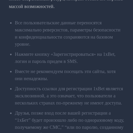
массой возможностей.
Все пользовательские данные переносятся
максимально реверсистов, параметры безопасности
и конфиденциальности сохраняются на базовом
уровне.
Нажмите кнопку «Зарегистрироваться» на 1xBet,
логин и пароль придем в SMS.
Вместе не рекомендуем посещать эти сайты, хотя
они ненадежны.
Доступность ссылки для регистрации 1xBet является
эксклюзивной, а это означает, что пользователи а
нескольких странах по-прежнему не имеют доступа.
Друзья, позже вход после вашей регистрации а
“1хБет” будет произошло либо по одноразовому коду,
получаемому же СМС,” “или по паролю, созданному