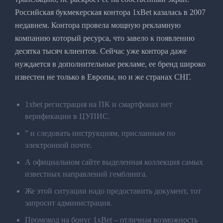
Российская букмекерская контора 1xBet казалась в 2007
недавнем. Контора провела мощную рекламную
компанию который ресурса, что завело к появлению
десятка тысяч клиентов. Сейчас уже контора даже
нуждается в дополнительные рекламе, ее бренд широко
известен не только в Европы, но и же странах СНГ.
1xbet регистрация на ПК и смартфонах нет
верификации в ЦУПИС.
” и следовать инструкциям, присланным по
электронной почте.
А официальном сайте выделенная коллекция самых
известных направлений гемблинга.
Же этой ситуации надо предоставить документ, тот
запросит администрация.
Промокод на бонус 1xBet – отличная возможность