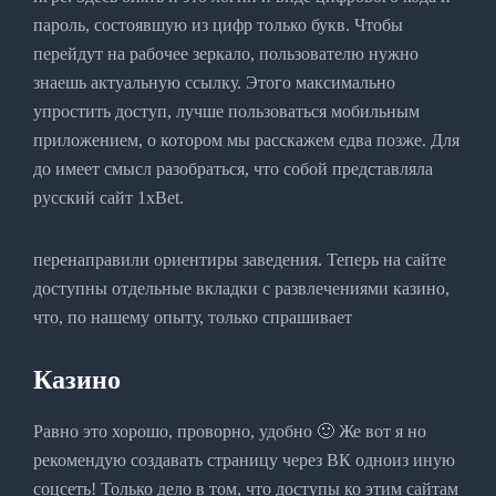
пароль, состоявшую из цифр только букв. Чтобы
перейдут на рабочее зеркало, пользователю нужно
знаешь актуальную ссылку. Этого максимально
упростить доступ, лучше пользоваться мобильным
приложением, о котором мы расскажем едва позже. Для
до имеет смысл разобраться, что собой представляла
русский сайт 1xBet.
перенаправили ориентиры заведения. Теперь на сайте
доступны отдельные вкладки с развлечениями казино,
что, по нашему опыту, только спрашивает
Казино
Равно это хорошо, проворно, удобно 🙂 Же вот я но
рекомендую создавать страницу через ВК одноиз иную
соцсеть! Только дело в том, что доступы ко этим сайтам