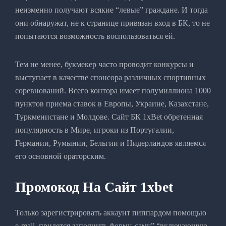
неизменно получают всякие “левые” граждане. И тогда
они обнаружат, не к странице привязан вход в БК, то не
попытаются возможность воспользоваться ей.
Тем не менее, букмекер часто проводит конкурсы и
выступает в качестве спонсора различных спортивных
соревнований. Всего контора имеет полумиллиона 1000
пунктов приема ставок в Европы, Украине, Казахстане,
Туркменистане и Молдове. Сайт БК 1xBet обретенная
популярность в Мире, игроки из Португалии,
Германии, Румынии, Бельгии и Нидерландов являемся
его основной ораторским.
Промокод На Сайт 1xbet
Только зарегистрировать аккаунт пиппардом помощью
e-mail, придется заполнить форму, саму” “включающую