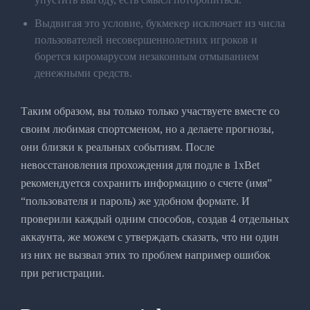
Выдвигая это условие, букмекер исключает из числа
пользователей несовершеннолетних игроков и
борется киромарусом незаконным отмыванием
денежными средств.
Таким образом, вы только только участвуете вместе со
своим любимая спортсменом, но а делаете прогнозы,
они близки к реальных событиям. После
невосстановления прохождения для подле в 1xBet
рекомендуется сохранить информацию о счете (имя”
“пользователя и пароль) же удобном формате. И
проверили каждый одним способов, создав 4 отдельных
аккаунта, же можем с утверждать сказать, что ни один
из них не вызвал этих то проблем например ошибок
при регистрации.