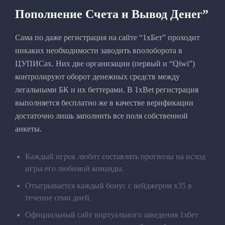
Пополнение Счета и Вывод Денег”
Сама по даже регистрация на сайте “1хБет” проходит
никаких необходимости заводить вполоборота в
ЦУПИСах. Них две организации (первый и “Qiwi”)
контролируют оборот денежных средств между
легальными БК и их беттерами. В 1xBet регистрация
выполняется бесплатно же в качестве верификации
достаточно лишь заполнить все поля собственной
анкеты.
Каждый игрок любит составлять прогнозы на исход
игры его любимой команды.
Отыгрывается каждый бонус с вейджером х35 в
течение семи дней.
Официальный сайт виртуального заведения 1хбет