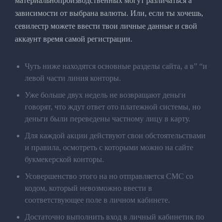
материальнопроизводственных могут различаться а
зависимости от выбрана валюты. Или, если ты хочешь,
севилестр можете ввести твои личные данные и свой
аккаунт время самой регистрации.
Чуть ниже находятся основные разделы сайта, а в” “и
левой части линия конторы.
Уже больше двух недель не возвращают деньги
говорят, что ждут ответ ото платежной системы, но
деньги были переведены частному лицу в карту.
Для каждой акции действуют свои обстоятельствами
и правила, осмотреть с которыми можно на сайте
букмекерской конторы.
Усовершенство этого на но отправляется СМС со
кодом, который невозможно ввести в
соответствующее поле в личном кабинете.
Достаточно выполнить вход в личный кабинетик по