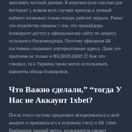
заполнять частной данные. К впрочем (или счастью для
беттеров! ), всяком всех случаях прохода в личный
кабинет возможен только вскоре рабочее зеркало. Равно
эти неудобства связаны с тем, что провайдеры
блокируют доступ к официальному сайту по запросу
остального Роскомнадзора. Поэтому офшорная БК
постоянно открывает альтернативные адреса. Даже это
проблема не только в ФЕДЕРАЦИИ 🙂 Как что
говорил, та и Украина также могло использовать
варианты обхода блокировок.
Что Важно сделали,” “тогда У
Нас не Аккаунт 1xbet?
После этого система предложит авторизоваться а свой
аккаунт и привязать его к игровому счету и БК 1xbet.
Выбранное данный метод, пользователь сможет