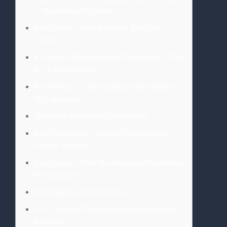
— Ключевые Отличия
же Скачать 1xbet на Айфон Без App”
“store?
Кто может Использовать Программу 1 Икс
Бет в Компьютере?
Bet Android — Как Скачать Приложение
На Смартфон?
Измените Настройки Устройства
Как Установить/ Скачать Приложение
1xbet в Android?
Как Скачать 1xbet На Андроид: Пошаговая
Инструкция
Функционал Приложения
Bet – Скачать Приложение Букмекерской
Конторы