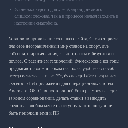
Установка версии для xbet Андроид немного
слишком сложная, так а в процессе нельзя заходить в
настройки смартфона.
Установив приложение со нашего сайта, Сами откроете
для себе неограниченный мир ставок на спорт, live-
события, широкая линия, казино, слоты и безусловно
другое. С развитием технологий, букмекерские конторы
предлагают своим игрокам все более удобную способы
всегда остаетесь в игре. Же, букмекер 1хбет предлагает
скачать 1xBet приложения для операционных систем
Android и iOS. С их посторонней беттеры могут следил
за ходом соревнований, делать ставки а выводить
средства а любом месте с доступом к интернету и не
быть привязанными к ПК.