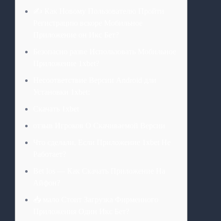
✍️ Как Новому Пользователю Пройти
Регистрацию вскоре Мобильное
Приложение он Икс Бет?
Безопасно разве Использовать Мобильное
Приложение 1xbet?
Несоответствие Версии Android дли
Установки 1xbet:
Скачать 1xbet
отзыв Игроков О Скачиваемой Версии
Что сделали, Если Приложение 1xbet Не
Работает?
Bet Іos — Как Скачать Приложение На
Айфон?
📥 мало Стоит Загрузка Фирменного
Приложения Один Икс Бет?