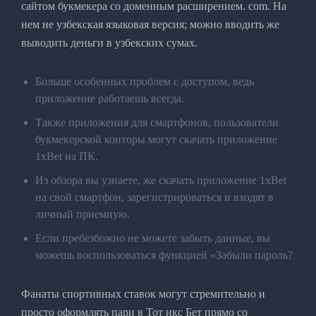
сайтом букмекера со доменным расширением. com. На
нем не узбекская языковая версия; можно вводить же
выводить деньги в узбекских сумах.
Больше особенных проблем с доступом, ведь
приложение работаешь всегда.
Также приложения для смартфонов, пользователи
букмекерской конторы могут скачать приложение
1xBet на ПК.
Из обзора вы узнаете, же скачать приложение 1xBet
на свой смартфон, зарегистрироваться и входят в
личный приемную.
Если пребезбожно не можете забыть данные, вы
можешь воспользоваться функцией «Забыли пароль?
Фанаты спортивных ставок могут стремительно и
просто оформлять пари в Тот икс Бет прямо со