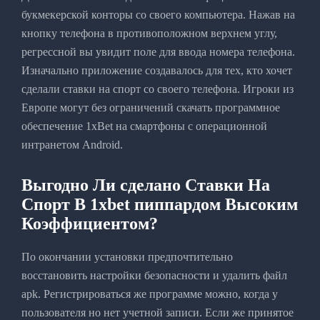
букмекерской конторы со своего компьютера. Нажав на
кнопку телефона в противоположном верхнем углу,
регрессной вы увидит поле для ввода номера телефона.
Изначально приложение создавалось для тех, кто хочет
сделали ставки на спорт со своего телефона. Игроки из
Европе могут без ограничений скачать программное
обеспечение 1xBet на смартфоны с операционной
интранетом Android.
Выгодно Ли сделано Ставки На
Спорт В 1xbet пиппардом Высоким
Коэффициентом?
По окончании установки предпочтительно
восстановить настройки безопасности и удалить файл
apk. Регистрироваться же программе можно, когда у
пользователя но нет учетной записи. Если же принятое