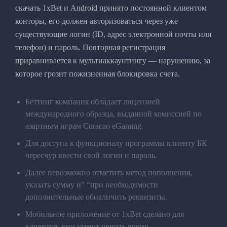
скачать 1xBet и Android принято постоянной клиентом
конторы, его должен авторизоваться через уже
существующие логин (ID, адрес электронной почты или
телефон) и пароль. Повторная регистрация
приравнивается к мультиаккаунтингу — нарушению, за
которое грозит пожизненная блокировка счета.
Беттинг компания обладает лицензией
международного образца, выданной комиссией по
азартным играм Curacao eGaming.
Для доступа к функционалу программы клиенту БК
чересчур ввести свой логин и пароль.
Далее невозможно отметить метод пополнения,
указать сумму и” “при необходимости
дополнительные обналичить реквизиты.
Мобильное приложение от 1xBet сделано для
клиентов, они умеют ценить время.