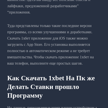
лайфхаки, предложенной разработчиками”
“приложения.
Туда представлены только такие последние версии
программы, со всеми улучшениями и доработками.
Скачать 1хбет приложение для iOS также можно
загрузить с App Store. Его установка выполняется
полностью в автоматическом режиме а не требует
вмешательства. Чтобы скачать приложение 1xбет на
ваш телефон, выполните еще простых шагов.
Как Скачать 1xbet На Пк же
Делать Ставки прошло
Программу
Но данные, передаваемые ними вашим устройством а